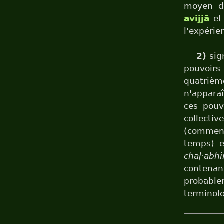
moyen d
avijjā
e
l'expérie
2)
sign
pouvoirs
quatriè
n'apparaî
ces pouv
collecti
(comment
temps) e
chaḷ·abh
contena
probable
terminolo