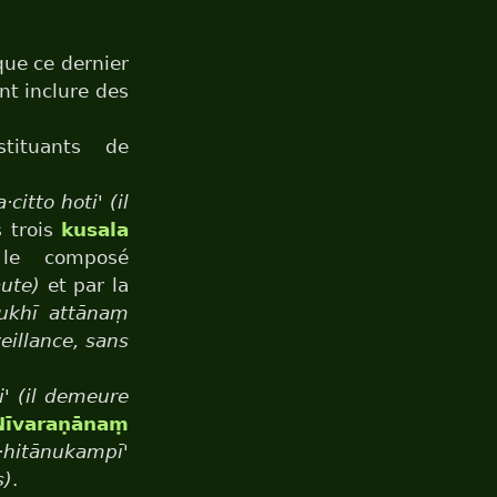
que ce dernier
nt inclure des
tituants de
citto hoti' (il
s trois
kusala
 le composé
ute)
et par la
sukhī attānaṃ
eillance, sans
i' (il demeure
Nīvaraṇānaṃ
·hitānukampī'
s)
.