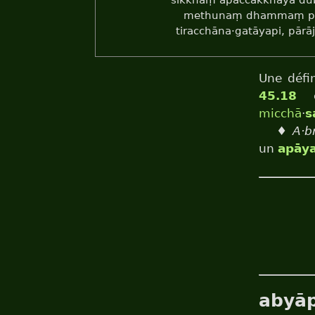
sikkhaṃ apaccakkhāya dub
methunaṃ dhammaṃ pa
tiracchāna·gatāyapi, pārāj
Une défin
45.18
c
micchā
·
s
♦
A·b
un
apāy
abyā