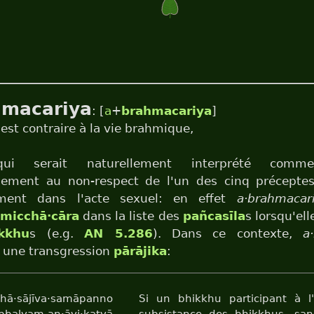
hmacariya
: [
a
+
brahmacariya
]
 est contraire à la vie brahmique,
ui serait naturellement interprété comme
llement au non-respect de l'un des cinq préceptes
ement dans l'acte sexuel: en effet
a·brahmacar
micchā·cāra
dans la liste des
pañcasīla
s lorsqu'el
kkhu
s (e.g.
AN 5.286
). Dans ce contexte,
a
e une transgression
pārājika
:
khā·sājīva·samāpanno
Si un bhikkhu participant à 