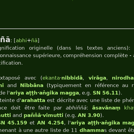
ññā
: [
abhi
+
ñā
]
nification originelle (dans les textes anciens):
connaissance supérieure, compréhension complète - 
ification.
taposé avec (
ekanta
·
nibbidā
,
virāga
,
nirodha
hi
and
Nibbāna
(typiquement en référence au ré
de l'
ariya aṭṭh·aṅgika magga
, e.g.
SN 56.11
).
teinte d'
arahatta
est décrite avec une liste de ph
ence doit être faite par
abhiññā
:
āsavānaṃ
kha
utti
and
paññā·vimutti
(e.g.
AN 3.90
).
SN 45.159
et
AN 4.254
, l'
ariya aṭṭh·aṅgika ma
nant à une autre liste de 11
dhamma
s devant êt