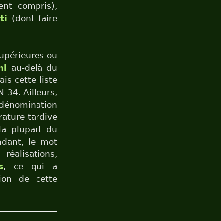
ent compris),
ti
(dont faire
supérieures ou
hi
au-delà du
ais cette liste
N 34. Ailleurs,
 dénomination
rature tardive
 la plupart du
ndant, le mot
 réalisations,
s
, ce qui a
ion de cette