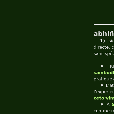
abhi
1)
sig
directe, 
sans spéc
♦ Jux
sambod
pratique 
♦ L'at
l'expéri
ceto·vim
♦ À
comme me