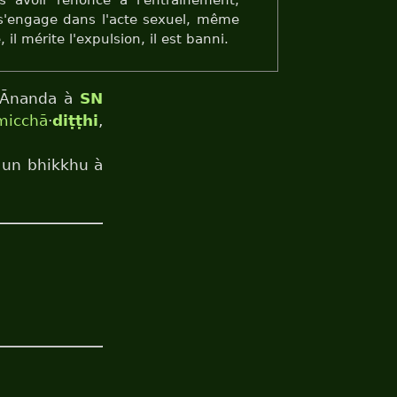
s avoir renoncé à l'entraînement,
, s'engage dans l'acte sexuel, même
il mérite l'expulsion, il est banni.
 Ānanda à
SN
micchā
·
diṭṭhi
,
 un bhikkhu à