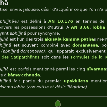
jhā
:
tise, envie, jalousie, désir d'acquérir ce que l'on n'a 
bhijjhā·lu
est défini à
AN 10.176
en termes de c
envers les possessions d'autrui. À
AN 3.66
,
lobha
yant
abhijjhā
pour synonyme.
jjhā
est l'un des trois
akusala·kamma·patha
s men
hijjhā
est souvent combiné avec
domanassa
, p
é
(abhijjhā·domanassa)
, qui apparaît exclusivement 
 des Satipaṭṭhānas
soit dans les
Formules de la R
ijjhā
est parfois mentionné parmi les cinq
nīvaraṇa
ve à
kāma·cchanda
.
hijjhā
fait partie du premier
upakkilesa
mentio
visama·lobha (convoitise et désir illégitime)
.