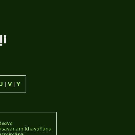
ḷi
U
|
V
|
Y
āsava
āsavānaṃ khayañāṇa
asmimāna