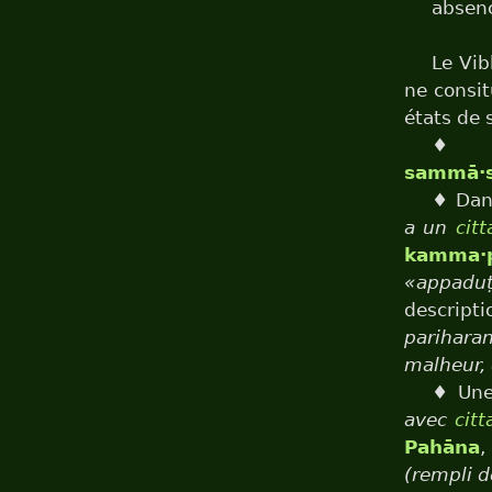
absenc
Le Vib
ne consit
états de
♦
sammā·
♦ Dans
a un
citt
kamma·
«appaduṭ
descript
pariharan
malheur, 
♦ Une 
avec
citt
Pahāna
(rempli d