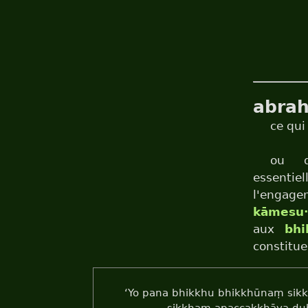
abra
ce qui
ou q
essentie
l'engag
kāmesu·
aux
bhi
constitu
‘Yo pana bhikkhu bhikkhūnaṃ sik