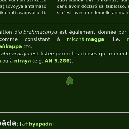
balyaṃ an·āvi·katvā
subsistance des bhikkhus, san
ṭiseveyya antamaso
sans avoir déclaré sa faiblesse
iko hoti asaṃvāso’ ti.
si c'est avec une femelle animale, 
ition d'
a·brahmacariya
est également donnée par
omme consistant à
micchā
·
magga
, i.e.
aṅkappa
etc.
rahmacariya
est listée parmi les choses qui mènent
a
ou à
niraya
(e.g.
AN 5.286
).
pāda
: [
a
+
byāpāda
]