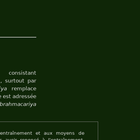
 consistant
, surtout par
iya
remplace
le est adressée
·brahmacariya
l'entraînement et aux moyens de