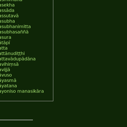
asekha
assāda
assutavā
asubha
asubhanimitta
asubhasaññā
asura
ātāpī
atta
attānudiṭṭhi
attavādupādāna
avihiṃsā
avijjā
āvuso
āyasmā
āyatana
ayoniso manasikāra