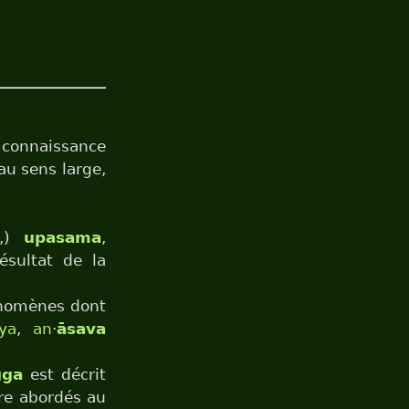
 connaissance
au sens large,
,)
upasama
,
sultat de la
énomènes dont
ya
,
an
·
āsava
gga
est décrit
re abordés au