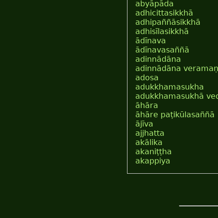
abyāpāda
adhicittasikkhā
adhipaññāsikkhā
adhisīlasikkhā
ādīnava
ādīnavasaññā
adinnādāna
adinnādāna veramaṇ
adosa
adukkhamasukha
adukkhamasukhā ve
āhāra
āhāre paṭikūlasaññā
ājīva
ajjhatta
akālika
akaniṭṭha
akappiya