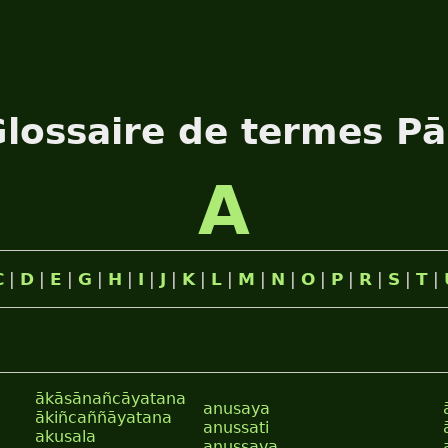
lossaire de termes Pā
A
C
|
D
|
E
|
G
|
H
|
I
|
J
|
K
|
L
|
M
|
N
|
O
|
P
|
R
|
S
|
T
|
ākāsānañcāyatana
anusaya
ākiñcaññāyatana
anussati
akusala
anussava