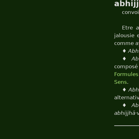
abhij
convoi
Etre
a
jalousie 
comme a
♦
Abhi
♦
Ab
compos
Formules
Sens
.
♦
Abh
alternati
♦
Ab
abhijjhā·