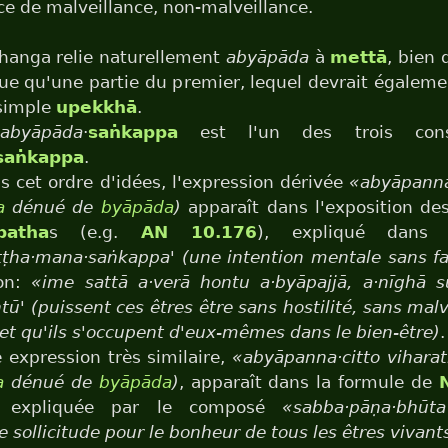
e de malveillance, non-malveillance.
hanga relie naturellement
abyāpāda
à
mettā
, bien 
ue qu'une partie du premier, lequel devrait égaleme
 simple
upekkhā
.
abyāpāda
·
saṅkappa
est l'un des trois cons
saṅkappa
.
 cet ordre d'idées, l'expression dérivée
«abyāpanna·
a
dénué de
byāpāda
)
apparaît dans l'exposition de
patha
s (e.g.
AN 10.176
), expliqué dans
ṭha·mana·saṅkappa' (une intention mentale sans fa
ion:
«ime sattā a·verā hontu a·byāpajjā, a·nīghā 
tū' (puissent ces êtres être sans hostilité, sans malv
et qu'ils s'occupent d'eux-mêmes dans le bien-être)
.
expression très similaire,
«abyāpanna·citto viharat
a
dénué de
byāpāda
)
, apparaît dans la formule de
, expliquée par le composé
«sabba·pāṇa·bhūta
e sollicitude pour le bonheur de tous les êtres vivant