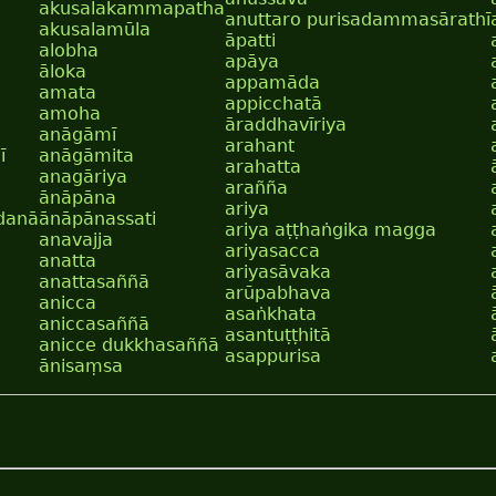
akusalakammapatha
anuttaro purisadammasārathī
akusalamūla
āpatti
alobha
apāya
āloka
appamāda
amata
appicchatā
amoha
āraddhavīriya
anāgāmī
arahant
ī
anāgāmita
arahatta
anagāriya
arañña
ānāpāna
ariya
danā
ānāpānassati
ariya aṭṭhaṅgika magga
anavajja
ariyasacca
anatta
ariyasāvaka
anattasaññā
arūpabhava
anicca
asaṅkhata
aniccasaññā
asantuṭṭhitā
anicce dukkhasaññā
asappurisa
ānisaṃsa