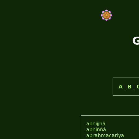
G
A
|
B
|
abhijjhā
abhiññā
abrahmacariya