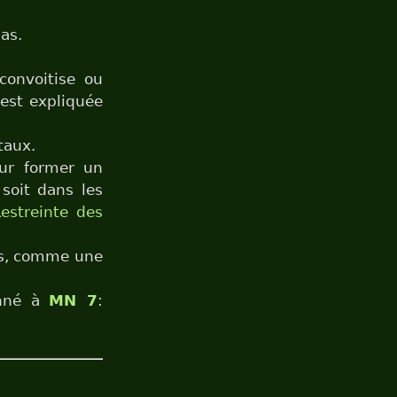
pas.
onvoitise ou
est expliquée
taux.
our former un
soit dans les
estreinte des
s, comme une
nné à
MN 7
: