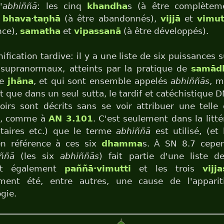
'
abhiññā
: les cinq
khandha
s (à être complètem
t
bhava
·
taṇhā
(à être abandonnés),
vijjā
et
vimut
nce),
samatha
et
vipassanā
(à être développés).
ification tardive: il y a une liste de six puissances 
 supranormaux, atteints par la pratique de
samād
me
jhāna
, et qui sont ensemble appelés
abhiññās
, m
t que dans un seul sutta, le tardif et catéchistique D
oirs sont décrits sans se voir attribuer une telle
ve, comme à
AN 3.101
. C'est seulement dans la litté
aires etc.) que le terme
abhiññā
est utilisé, (et
n référence à ces six
dhamma
s. À SN 8.7 cepe
iññā
(les six
abhiññās
) fait partie d'une liste de
nt également
paññā·vimutti
et les trois
vijja
ment été, entre autres, une cause de l'apparit
gie.