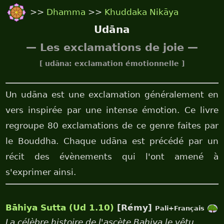
>>
Dhamma
>>
Khuddaka Nikāya
Udāna
— Les exclamations de joie —
[ udāna: exclamation émotionnelle ]
Un udāna est une exclamation généralement en
vers inspirée par une intense émotion. Ce livre
regroupe 80 exclamations de ce genre faites par
le Bouddha. Chaque udāna est précédé par un
récit des évènements qui l'ont amené à
s'exprimer ainsi.
Bāhiya Sutta (Ud 1.10)
[Rémy]
Pali+Français
La célèbre histoire de l'ascète Bahiya le vêtu