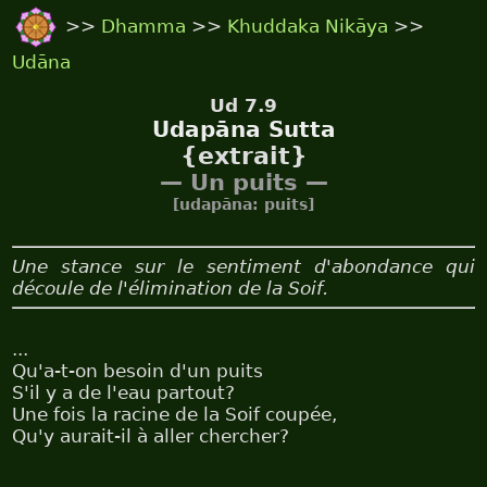
>>
Dhamma
>>
Khuddaka Nikāya
>>
Udāna
Ud 7.9
Udapāna Sutta
{extrait}
— Un puits —
[udapāna: puits]
Une stance sur le sentiment d'abondance qui
découle de l'élimination de la Soif.
...
Qu'a-t-on besoin d'un puits
S'il y a de l'eau partout?
Une fois la racine de la Soif coupée,
Qu'y aurait-il à aller chercher?