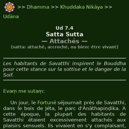
>>
Dhamma
>>
Khuddaka Nikāya
>>
Udāna
Ud 7.4
Satta Sutta
— Attachés —
[satta: attaché, accroché, ou bien: être vivant]
Les habitants de Savatthi inspirent le Bouddha
pour cette stance sur la sottise et le danger de la
Soif.
Evaṃ me sutaṃ
:
Un jour, le
Fortuné
séjournait près de Savatthi,
dans le bois de Jéta, le parc d'Anāthapiṇḍika. A
cette époque, la plupart des habitants de
Savatthi étaient excessivement attachés aux
plaisirs sensuels. Ils vivaient en s'y complaisant,