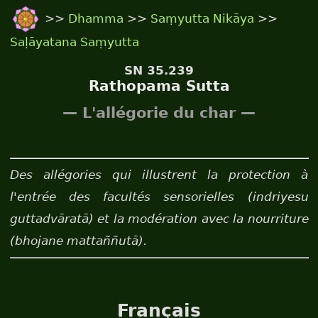
>>
Dhamma
>>
Saṃyutta Nikāya
>>
Saḷāyatana Saṃyutta
SN 35.239
Rathopama Sutta
— L'allégorie du char —
Des allégories qui illustrent la protection à
l'entrée des facultés sensorielles (indriyesu
guttadvāratā) et la modération avec la nourriture
(bhojane mattaññutā).
Français