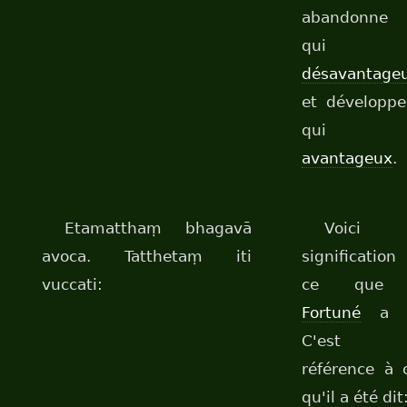
abandonne
qui e
désavantage
et développe
qui e
avantageux
.
Etamatthaṃ bhagavā
Voici 
avoca. Tatthetaṃ iti
significatio
vuccati:
ce que 
Fortuné
a d
C'est 
référence à 
qu'il a été dit