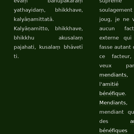
evaṃ bahūpakāraṃ
suprême
yathayidaṃ, bhikkhave,
soulagement
kalyāṇamittatā.
joug, je ne 
Kalyāṇamitto, bhikkhave,
aucun fact
bhikkhu akusalaṃ
externe qui
pajahati, kusalaṃ bhāvetī
fasse autant
ti.
ce facteur,
veux parl
mendiants
,
l'
amitié
bénéfique
.
Mendiants
,
mendiant qu
des
a
bénéfiques