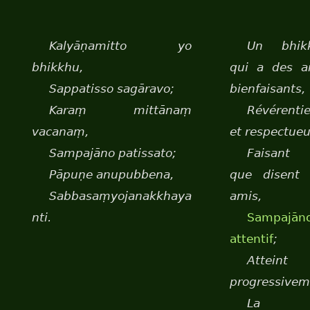
Kalyāṇamitto yo
Un bhik
bhikkhu,
qui a des a
Sappatisso sagāravo;
bienfaisants,
Karaṃ mittānaṃ
Révérenti
vacanaṃ,
et respectueu
Sampajāno patissato;
Faisant
Pāpuṇe anupubbena,
que disent 
Sabbasaṃyojanakkhaya
amis,
nti.
Sampajān
attentif
;
Atteint
progressivem
La