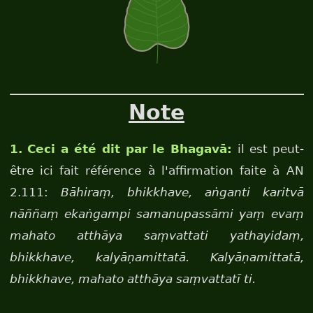
Note
1. Ceci a été dit par le Bhagavā:
il est peut-
être ici fait référence à l'affirmation faite à AN
2.111:
Bāhiraṃ, bhikkhave, aṅganti karitvā
nāññaṃ ekaṅgampi samanupassāmi yaṃ evaṃ
mahato atthāya saṃvattati yathayidaṃ,
bhikkhave, kalyāṇamittatā. Kalyāṇamittatā,
bhikkhave, mahato atthāya saṃvattatī ti.