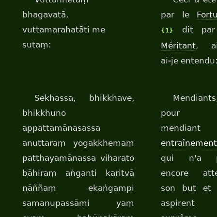
bhagavatā,
par le
Fort
vuttamarahatāti me
dit par
{1}
sutaṃ:
Méritant
, ai
ai-je entendu
Sekhassa, bhikkhave,
Mendiants
bhikkhuno
pour 
appattamānasassa
mendian
anuttaraṃ yogakkhemaṃ
entraînemen
patthayamānassa viharato
qui n'a 
bāhiraṃ aṅganti karitvā
encore atte
nāññaṃ ekaṅgampi
son but et 
samanupassāmi yaṃ
aspirent