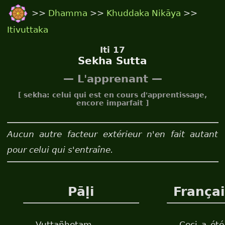
>>
Dhamma
>>
Khuddaka Nikāya
>>
Itivuttaka
Iti 17
Sekha Sutta
— L'apprenant —
[ sekha: celui qui est en cours d'apprentissage,
encore imparfait ]
Aucun autre facteur extérieur n'en fait autant
pour celui qui s'entraîne.
Pāḷi
França
Vuttañhetaṃ
Ceci a été