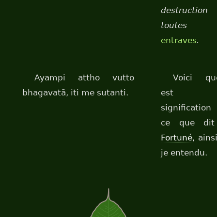
destruction
toutes l
entraves
.
Ayampi attho vutto
Voici que
bhagavatā, iti me sutanti.
est 
significatio
ce que dit
Fortuné
, ainsi
je entendu.