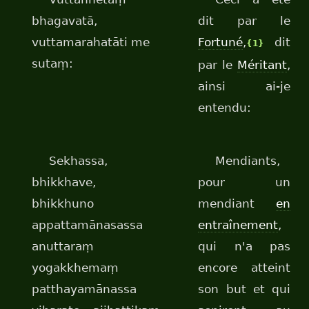
bhagavatā,
dit par le
vuttamarahatāti me
Fortuné
,
dit
{1}
sutaṃ:
par le
Méritant
,
ainsi ai-je
entendu:
Sekhassa,
Mendiants,
bhikkhave,
pour un
bhikkhuno
mendiant
en
appattamānasassa
entraînement
,
anuttaraṃ
qui n'a pas
yogakkhemaṃ
encore atteint
patthayamānassa
son but et qui