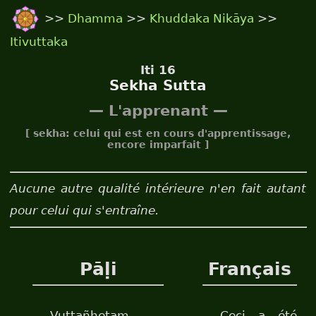
>>
Dhamma
>>
Khuddaka Nikāya
>>
Itivuttaka
Iti 16
Sekha Sutta
— L'apprenant —
[ sekha: celui qui est en cours d'apprentissage,
encore imparfait ]
Aucune autre qualité intérieure n'en fait autant
pour celui qui s'entraîne.
Pāḷi
Français
Vuttañhetaṃ
Ceci a été