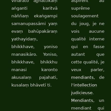
viharato ajjhattikaṃ
aspirent au
aṅganti karitvā
suprême
nāññaṃ ekaṅgampi
soulagement
samanupassāmi yaṃ
du joug, je ne
evaṃ bahūpakāraṃ
vois aucune
yathayidaṃ,
qualité interne
bhikkhave, yoniso
qui en fasse
manasikāro. Yoniso,
autant que
bhikkhave, bhikkhu
cette qualité, je
manasi karonto
veux parler,
akusalaṃ pajahati,
mendiants
, de
kusalaṃ bhāvetī ti.
l'
intellection
judicieuse
.
Mendiants
, un
mendiant qui