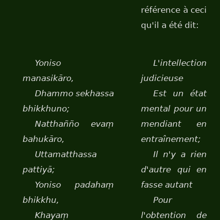
référence à ceci
qu'il a été dit:
Yoniso
L'intellection
manasikāro,
judicieuse
Dhammo sekhassa
Est un état
bhikkhuno;
mental pour un
Natthañño evaṃ
mendiant en
bahukāro,
entraînement;
Uttamatthassa
Il n'y a rien
pattiyā;
d'autre qui en
Yoniso padahaṃ
fasse autant
bhikkhu,
Pour
Khayaṃ
l'obtention de