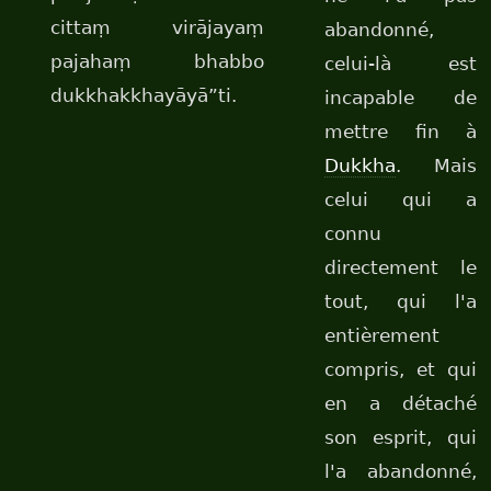
cittaṃ virājayaṃ
abandonné,
pajahaṃ bhabbo
celui-là est
dukkhakkhayāyā”ti.
incapable de
mettre fin à
Dukkha
. Mais
celui qui a
connu
directement le
tout, qui l'a
entièrement
compris, et qui
en a détaché
son esprit, qui
l'a abandonné,