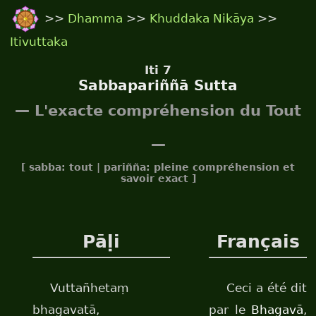
>>
Dhamma
>>
Khuddaka Nikāya
>>
Itivuttaka
Iti 7
Sabbapariññā Sutta
— L'exacte compréhension du Tout
—
[ sabba: tout | pariñña: pleine compréhension et
savoir exact ]
Pāḷi
Français
Vuttañhetaṃ
Ceci a été dit
bhagavatā,
par le
Bhagavā
,