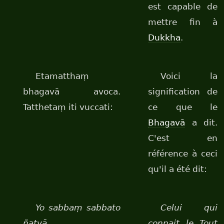
est capable de
mettre fin à
Dukkha
.
Etamatthaṃ
Voici la
bhagavā avoca.
signification de
Tatthetaṃ iti vuccati:
ce que le
Bhagavā
a dit.
C'est en
référence à ceci
qu'il a été dit:
Yo sabbaṃ sabbato
Celui qui
ñatvā,
connait le Tout