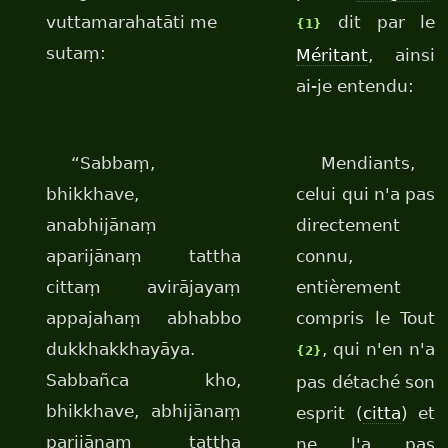
vuttamarahatāti me
dit par le
{1}
sutaṃ:
Méritant
, ainsi
ai-je entendu:
“Sabbaṃ,
Mendiants,
bhikkhave,
celui qui n'a pas
anabhijānaṃ
directement
aparijānaṃ tattha
connu,
cittaṃ avirājayaṃ
entièrement
appajahaṃ abhabbo
compris le Tout
dukkhakkhayāya.
, qui n'en n'a
{2}
Sabbañca kho,
pas détaché son
bhikkhave, abhijānaṃ
esprit (
citta
) et
parijānaṃ tattha
ne l'a pas