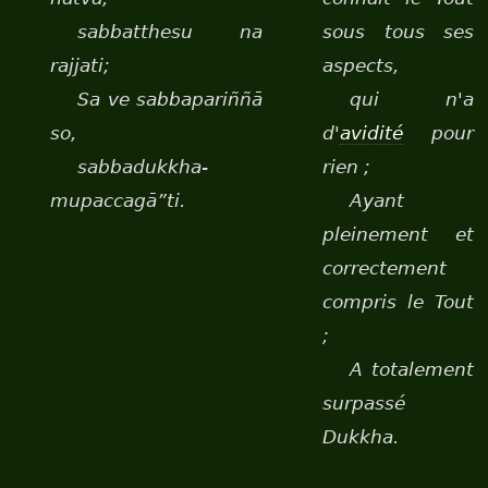
sabbatthesu na
sous tous ses
rajjati;
aspects,
Sa ve sabbapariññā
qui n'a
so,
d'
avidité
pour
sabba­duk­kha­
rien ;
mupac­cagā”ti.
Ayant
pleinement et
correctement
compris le Tout
;
A totalement
surpassé
Dukkha.