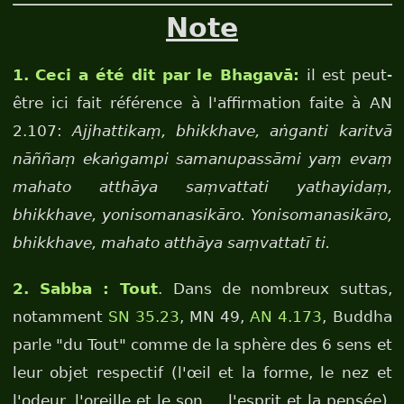
Note
1. Ceci a été dit par le Bhagavā:
il est peut-
être ici fait référence à l'affirmation faite à AN
2.107:
Ajjhattikaṃ, bhikkhave, aṅganti karitvā
nāññaṃ ekaṅgampi samanupassāmi yaṃ evaṃ
mahato atthāya saṃvattati yathayidaṃ,
bhikkhave, yonisomanasikāro. Yonisomanasikāro,
bhikkhave, mahato atthāya saṃvattatī ti.
2. Sabba : Tout
. Dans de nombreux suttas,
notamment
SN 35.23
, MN 49,
AN 4.173
, Buddha
parle "du Tout" comme de la sphère des 6 sens et
leur objet respectif (l'œil et la forme, le nez et
l'odeur, l'oreille et le son…, l'esprit et la pensée).