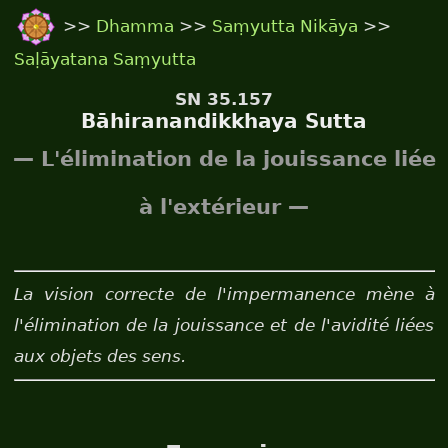
>>
Dhamma
>>
Saṃyutta Nikāya
>>
Saḷāyatana Saṃyutta
SN 35.157
Bāhiranandikkhaya Sutta
— L'élimination de la jouissance liée
à l'extérieur —
La vision correcte de l'impermanence mène à
l'élimination de la jouissance et de l'avidité liées
aux objets des sens.