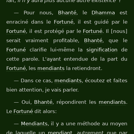
fait, il n'y aura plus aucune autre existence”
?
— Pour nous,
Bhanté
, le
Dhamma
est
enraciné dans le
Fortuné
, il est guidé par le
Fortuné
, il est protégé par le
Fortuné
. Il [nous]
serait vraiment profitable,
Bhanté
, que le
Fortuné
clarifie lui-même la
signification
de
cette parole. L'ayant entendue de la part du
Fortuné
, les
mendiants
la retiendront.
— Dans ce cas,
mendiants
, écoutez et faites
bien attention, je vais parler.
— Oui,
Bhanté
, répondirent les
mendiants
.
Le
Fortuné
dit alors:
—
Mendiants
, il y a une méthode au moyen
de laquelle un
mendiant
, autrement que par