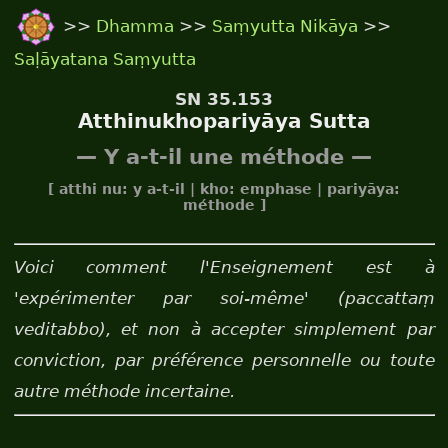
>>
Dhamma
>>
Saṃyutta Nikāya
>>
Saḷāyatana Saṃyutta
SN 35.153
Atthinukhopariyāya Sutta
— Y a-t-il une méthode —
[ atthi nu: y a-t-il | kho: emphase | pariyāya:
méthode ]
Voici comment l'Enseignement est à
'expérimenter par soi-même' (paccattaṃ
veditabbo), et non à accepter simplement par
conviction, par préférence personnelle ou toute
autre méthode incertaine.