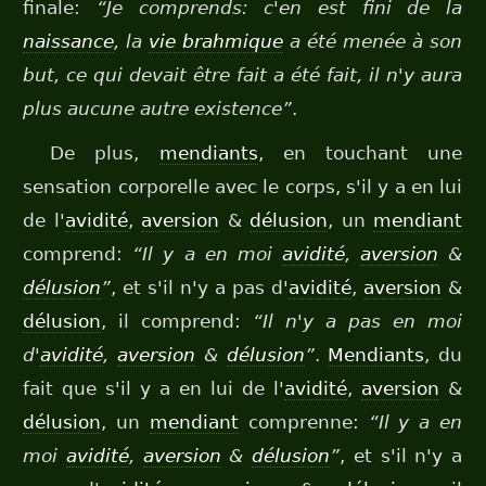
finale:
“Je comprends: c'en est fini de la
naissance
, la
vie brahmique
a été menée à son
but, ce qui devait être fait a été fait, il n'y aura
plus aucune autre existence”
.
De plus,
mendiants
, en touchant une
sensation corporelle avec le corps, s'il y a en lui
de l'
avidité
,
aversion
&
délusion
, un
mendiant
comprend:
“Il y a en moi
avidité
,
aversion
&
délusion
”
, et s'il n'y a pas d'
avidité
,
aversion
&
délusion
, il comprend:
“Il n'y a pas en moi
d'
avidité
,
aversion
&
délusion
”
.
Mendiants
, du
fait que s'il y a en lui de l'
avidité
,
aversion
&
délusion
, un
mendiant
comprenne:
“Il y a en
moi
avidité
,
aversion
&
délusion
”
, et s'il n'y a