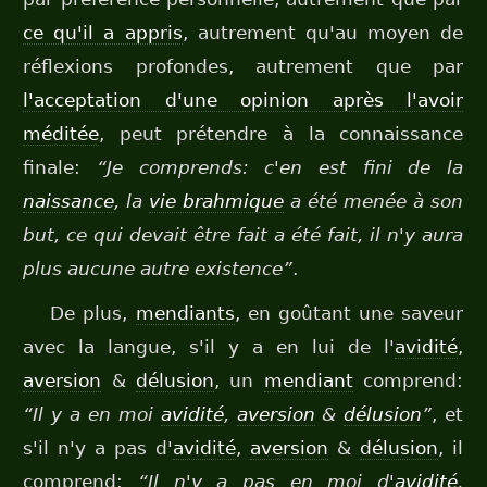
ce qu'il a appris
, autrement qu'au moyen de
réflexions profondes, autrement que par
l'acceptation d'une opinion après l'avoir
méditée
, peut prétendre à la connaissance
finale:
“Je comprends: c'en est fini de la
naissance
, la
vie brahmique
a été menée à son
but, ce qui devait être fait a été fait, il n'y aura
plus aucune autre existence”
.
De plus,
mendiants
, en goûtant une saveur
avec la langue, s'il y a en lui de l'
avidité
,
aversion
&
délusion
, un
mendiant
comprend:
“Il y a en moi
avidité
,
aversion
&
délusion
”
, et
s'il n'y a pas d'
avidité
,
aversion
&
délusion
, il
comprend:
“Il n'y a pas en moi d'
avidité
,