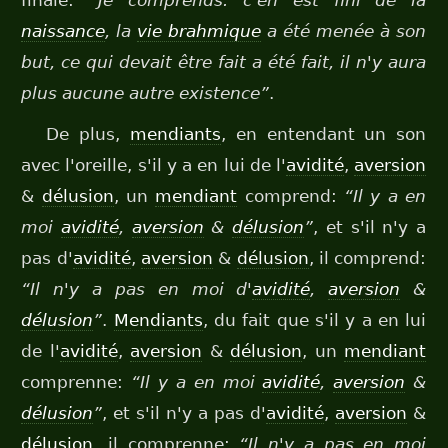
finale:
“Je comprends: c'en est fini de la
naissance
, la
vie brahmique
a été menée à son
but, ce qui devait être fait a été fait, il n'y aura
plus aucune autre existence”
.
De plus,
mendiants
, en entendant un son
avec l'oreille, s'il y a en lui de l'
avidité
,
aversion
&
délusion
, un
mendiant
comprend:
“Il y a en
moi
avidité
,
aversion
&
délusion
”
, et s'il n'y a
pas d'
avidité
,
aversion
&
délusion
, il comprend:
“Il n'y a pas en moi d'
avidité
,
aversion
&
délusion
”
.
Mendiants
, du fait que s'il y a en lui
de l'
avidité
,
aversion
&
délusion
, un
mendiant
comprenne:
“Il y a en moi
avidité
,
aversion
&
délusion
”
, et s'il n'y a pas d'
avidité
,
aversion
&
délusion
, il comprenne:
“Il n'y a pas en moi