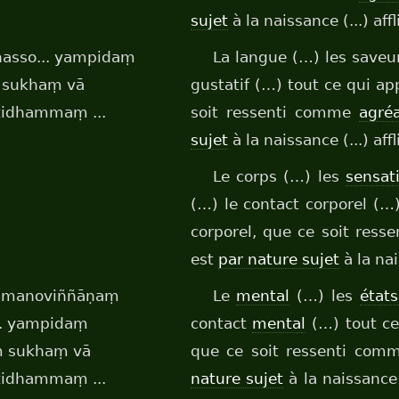
sujet
à la naissance (...) affl
phasso... yampidaṃ
La langue (…) les saveur
ṃ sukhaṃ vā
gustatif (…) tout ce qui ap
tidhammaṃ ...
soit ressenti comme
agré
sujet
à la naissance (...) affl
Le corps (…) les
sensat
(…) le contact corporel (…
corporel, que ce soit res
est
par nature sujet
à la nai
, manoviññāṇaṃ
Le
mental
(…) les
état
. yampidaṃ
contact
mental
(…) tout ce
ṃ sukhaṃ vā
que ce soit ressenti co
tidhammaṃ ...
nature sujet
à la naissance (