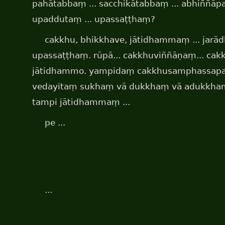
pahātabbaṃ ... sacchikātabbaṃ ... abhiññāpa
upaddutaṃ ... upassaṭṭhaṃ?
cakkhu, bhikkhave, jātidhammaṃ ... jarā
upassaṭṭhaṃ. rūpā... cakkhuviññāṇaṃ... ca
jātidhammo. yampidaṃ cakkhusamphassapac
vedayitaṃ sukhaṃ vā dukkhaṃ vā adukkh
tampi jātidhammaṃ ...
pe ...
...