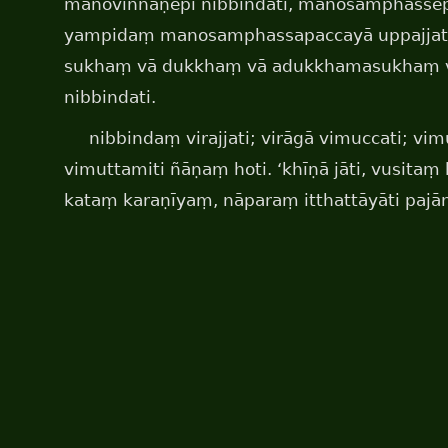
manoviññāṇepi nibbindati, manosamphassepi
yampidaṃ manosamphassapaccayā uppajjat
sukhaṃ vā dukkhaṃ vā adukkhamasukhaṃ 
nibbindati.
nibbindaṃ virajjati; virāgā vimuccati; v
vimuttamiti ñāṇaṃ hoti. ‘khīṇā jāti, vusita
kataṃ karaṇīyaṃ, nāparaṃ itthattāyāti pajānā