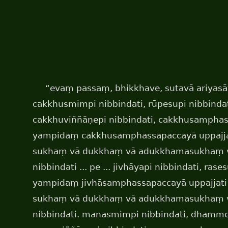
“evaṃ passaṃ, bhikkhave, sutavā ariyas
cakkhusmimpi nibbindati, rūpesupi nibbindat
cakkhuviññāṇepi nibbindati, cakkhusamphass
yampidaṃ cakkhusamphassapaccayā uppajja
sukhaṃ vā dukkhaṃ vā adukkhamasukhaṃ 
nibbindati ... pe ... jivhāyapi nibbindati, rasesu
yampidaṃ jivhāsamphassapaccayā uppajjati
sukhaṃ vā dukkhaṃ vā adukkhamasukhaṃ 
nibbindati. manasmimpi nibbindati, dhammes