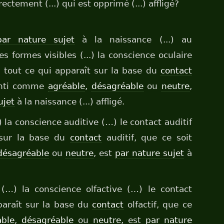
ctement (...) qui est opprimé (...) affligé?
par nature sujet
à la naissance (...) au
 Les formes visibles (...) la conscience oculaire
) tout ce qui apparaît sur la base du
contact
senti comme
agréable
,
désagréable
ou
neutre
,
ujet
à la naissance (...) affligé.
) la conscience auditive (…) le contact auditif
 sur la base du
contact
auditif, que ce soit
désagréable
ou
neutre
, est
par nature sujet
à
(…) la conscience olfactive (…) le contact
pparaît sur la base du
contact
olfactif, que ce
able
,
désagréable
ou
neutre
, est
par nature