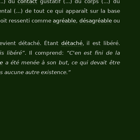
...) du
contact
gustatif (...) du corps (...) du
ntal (...) de tout ce qui apparaît sur la base
soit ressenti comme
agréable
,
désagréable
ou
devient détaché. Étant
détaché
, il est libéré.
is libéré”
. Il comprend:
“C'en est fini de la
e
a été menée à son but, ce qui devait être
plus aucune autre existence.”