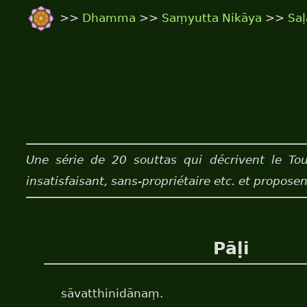
>>
Dhamma
>>
Saṃyutta Nikāya
>>
Sa
Une série de 20 souttas qui décrivent le To
insatisfaisant, sans-propriétaire etc. et propose
Pāḷi
sāvatthinidānaṃ.