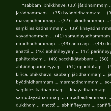
“sabbaṃ, bhikkhave, (33) jātidhammaṃ ..
jarādhammaṃ ... (35) byādhidhammaṃ ... (3
maraṇadhammaṃ ... (37) sokadhammaṃ ... 
saṃkilesikadhammaṃ ... (39) khayadhammaṃ
vayadhammaṃ ... (41) samudayadhammaṃ ..
nirodhadhammaṃ ... (43) aniccaṃ ... (44) du
anattā ... (46) abhiññeyyaṃ ... (47) pariññeyy
pahātabbaṃ ... (49) sacchikātabbaṃ ... (50)
abhiññāpariññeyyaṃ ... (51) upaddutaṃ ... 
kiñca, bhikkhave, sabbaṃ jātidhammaṃ ... 
byādhidhammaṃ ... maraṇadhammaṃ ... so
saṃkilesikadhammaṃ ... khayadhammaṃ ...
samudayadhammaṃ ... nirodhadhammaṃ ... a
dukkhaṃ ... anattā ... abhiññeyyaṃ ... pariññ