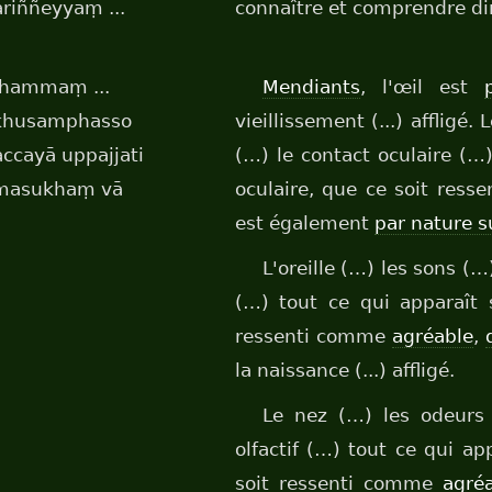
riññeyyaṃ ...
connaître et comprendre dire
dhammaṃ ...
Mendiants
, l'œil est
kkhusamphasso
vieillissement (...) affligé.
cayā uppajjati
(…) le contact oculaire (…
amasukhaṃ vā
oculaire, que ce soit res
est également
par nature s
L'oreille (…) les sons (…
(…) tout ce qui apparaît
ressenti comme
agréable
,
la naissance (...) affligé.
Le nez (…) les odeurs 
olfactif (…) tout ce qui a
soit ressenti comme
agré