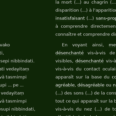
la mort (...) au chagrin (...
disparition (...) à l'apparitio
insatisfaisant
(...)
sans-prop
à comprendre directement 
connaître et comprendre dire
āvako
En voyant ainsi,
me
i,
désenchanté
vis-à-vis de
epi nibbindati.
visibles,
désenchanté
vis-à
ti vedayitaṃ
vis-à-vis du contact ocula
vā tasmimpi
apparaît sur la base du
c
pi ... pe ...
agréable
,
désagréable
ou
n
 vedayitaṃ
(...) des sons (...) de la con
vā tasmimpi
tout ce qui apparaît sur la
upi nibbindati,
vis-à-vis du nez (...) de