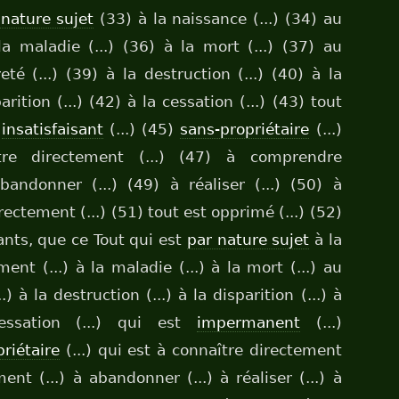
 nature sujet
(33) à la naissance (...) (34) au
 la maladie (...) (36) à la mort (...) (37) au
eté (...) (39) à la destruction (...) (40) à la
parition (...) (42) à la cessation (...) (43) tout
)
insatisfaisant
(...) (45)
sans-propriétaire
(...)
re directement (...) (47) à comprendre
bandonner (...) (49) à réaliser (...) (50) à
ctement (...) (51) tout est opprimé (...) (52)
iants, que ce Tout qui est
par nature sujet
à la
ment (...) à la maladie (...) à la mort (...) au
.) à la destruction (...) à la disparition (...) à
cessation (...) qui est
impermanent
(...)
riétaire
(...) qui est à connaître directement
nt (...) à abandonner (...) à réaliser (...) à