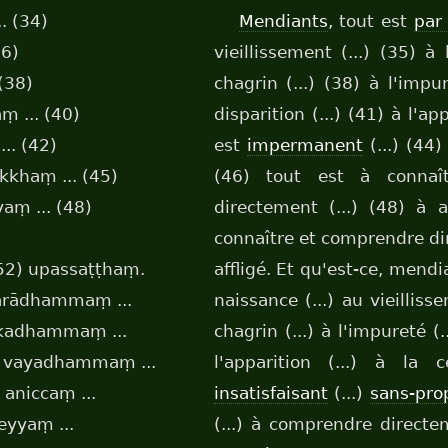
. (34)
Mendiants
, tout est
par
6)
vieillissement (...) (35) à
(38)
chagrin (...) (38) à l'impur
 ... (40)
disparition (...) (41) à l'ap
. (42)
est
impermanent
(...) (44
kkhaṃ ... (45)
(46) tout est à connaît
aṃ ... (48)
directement (...) (48) à a
connaître et comprendre dire
(52) upassaṭṭhaṃ.
affligé. Et qu'est-ce, mend
jarādhammaṃ ...
naissance (...) au vieillisse
kadhammaṃ ...
chagrin (...) à l'impureté (..
 vayadhammaṃ ...
l'apparition (...) à la 
niccaṃ ...
insatisfaisant
(...)
sans-prop
eyyaṃ ...
(...) à comprendre directeme