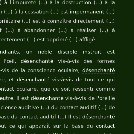
) à l'impureté (...) à la destruction (...) à la
n (...) à la cessation (...) est
impermanent
(...)
riétaire
(...) est à connaître directement (...)
(...) à abandonner (...) à réaliser (...) à
ctement (...) est opprimé (...) affligé.
ndiants
, un
noble disciple
instruit
est
 l'œil,
désenchanté
vis-à-vis des formes
-vis de la conscience oculaire,
désenchanté
ire, et
désenchanté
vis-à-vis de tout ce qui
ontact
oculaire, que ce soit ressenti comme
eutre
. Il est
désenchanté
vis-à-vis de l'oreille
science auditive (...) du contact auditif (...) de
 base du
contact
auditif (...) Il est
désenchanté
 tout ce qui apparaît sur la base du
contact