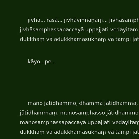
jivhā... rasā... jivhāviññāṇaṃ... jivhāsam
jivhāsamphassapaccayā uppajjati vedayita
dukkhaṃ vā adukkhamasukhaṃ vā tampi jā
kāyo...pe...
mano jātidhammo, dhammā jātidhammā
jātidhammaṃ, manosamphasso jātidhammo
manosamphassapaccayā uppajjati vedayita
dukkhaṃ vā adukkhamasukhaṃ vā tampi jā