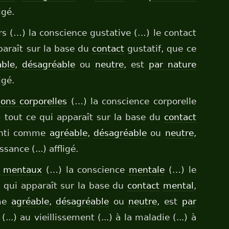
igé.
s (…) la conscience gustative (…) le contact
paraît sur la base du
contact
gustatif, que ce
able
,
désagréable
ou
neutre
, est
par nature
igé.
ions corporelles
(…) la conscience corporelle
) tout ce qui apparaît sur la base du
contact
senti comme
agréable
,
désagréable
ou
neutre
,
ssance (...) affligé.
s mentaux
(…) la conscience
mentale
(…) le
 qui apparaît sur la base du
contact
mental
,
mme
agréable
,
désagréable
ou
neutre
, est
par
...) au vieillissement (...) à la maladie (...) à