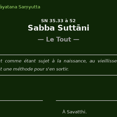
ḷāyatana Saṃyutta
SN 35.33 à 52
Sabba Suttāni
— Le Tout —
ut comme étant sujet à la naissance, au vieilli
nt une méthode pour s'en sortir.
À Savatthi.