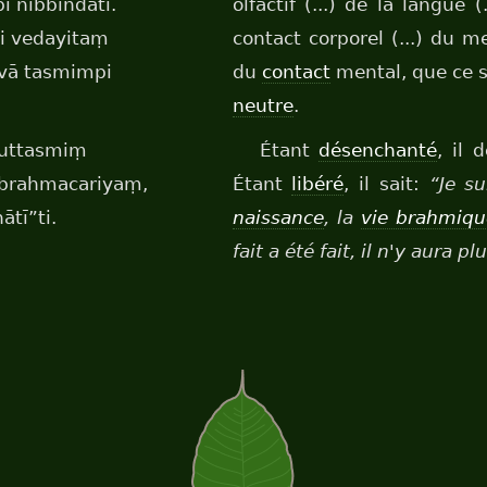
 nibbindati.
olfactif (...) de la langue (
i vedayitaṃ
contact corporel (...) du me
vā tasmimpi
du
contact
mental, que ce 
neutre
.
imuttasmiṃ
Étant
désenchanté
, il 
ṃ brahmacariyaṃ,
Étant
libéré
, il sait:
“Je su
tī”ti.
naissance
, la
vie brahmiqu
fait a été fait, il n'y aura 