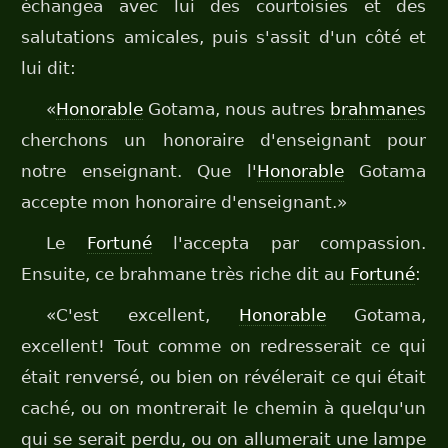
échangea avec lui des courtoisies et des
salutations amicales, puis s'assit d'un côté et
lui dit:
«
Honorable
Gotama, nous autres
brahmane
s
cherchons un honoraire d'enseignant pour
notre enseignant. Que l'
Honorable
Gotama
accepte mon honoraire d'enseignant.»
Le
Fortuné
l'accepta par compassion.
Ensuite, ce brahmane très riche dit au
Fortuné
:
«C'est excellent,
Honorable
Gotama,
excellent! Tout comme on redresserait ce qui
était renversé, ou bien on révélerait ce qui était
caché, ou on montrerait le chemin à quelqu'un
qui se serait perdu, ou on allumerait une lampe