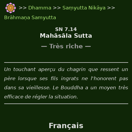
>>
Dhamma
>>
Saṃyutta Nikāya
>>
Brāhmaṇa Samyutta
SN 7.14
Mahāsāla Sutta
— Très riche —
Un touchant aperçu du chagrin que ressent un
père lorsque ses fils ingrats ne l'honorent pas
dans sa vieillesse. Le Bouddha a un moyen très
efficace de régler la situation.
Français