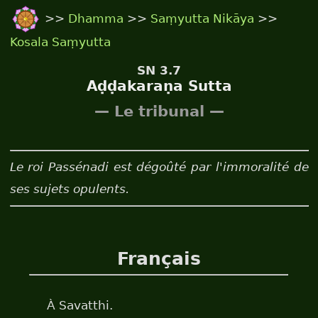
>>
Dhamma
>>
Saṃyutta Nikāya
>>
Kosala Saṃyutta
SN 3.7
Aḍḍakaraṇa Sutta
— Le tribunal —
Le roi Passénadi est dégoûté par l'immoralité de
ses sujets opulents.
Français
À Savatthi.