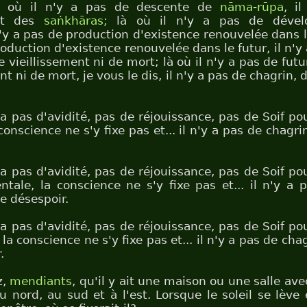
 où il n'y a pas de descente de
nāma-rūpa
, i
nt des
saṅkhāras;
là où il n'y a pas de dével
 n'y a pas de production d'existence renouvelée dans le
oduction d'existence renouvelée dans le futur, il n'y
 vieillissement ni de mort; là où il n'y a pas de fut
t ni de mort, je vous le dis, il n'y a pas de chagrin, d
y a pas d'avidité, pas de réjouissance, pas de Soif po
conscience ne s'y fixe pas et... il n'y a pas de chagrin,
y a pas d'avidité, pas de réjouissance, pas de Soif po
ntale, la conscience ne s'y fixe pas et... il n'y a 
de désespoir.
y a pas d'avidité, pas de réjouissance, pas de Soif po
la conscience ne s'y fixe pas et... il n'y a pas de chagr
.
z,
mendiants
, qu'il y ait une maison ou une salle ave
u nord, au sud et à l'est. Lorsque le soleil se lève