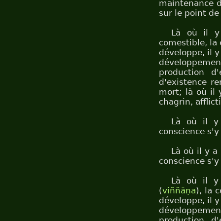
maintenance de
sur le point de
Là où il y
comestible, la 
développe, il 
développemen
production d
d'existence re
mort; là où il 
chagrin, afflict
Là où il y
conscience s'y f
Là où il y a
conscience s'y f
Là où il y
(
viññāṇa
), la 
développe, il 
développemen
production d