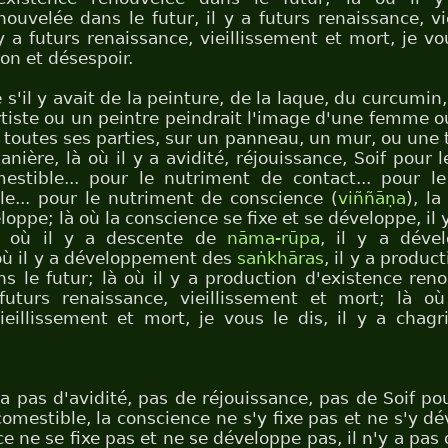
nouvelée dans le futur, il y a futurs renaissance, vi
y a futurs renaissance, vieillissement et mort, je vou
ion et désespoir.
'il y avait de la peinture, de la laque, du curcumin,
rtiste ou un peintre peindrait l'image d'une femme
toutes ses parties, sur un panneau, un mur, ou une to
ière, là où il y a avidité, réjouissance, Soif pour 
mestible... pour le nutriment de contact... pour l
le... pour le nutriment de conscience (
viññāṇa
), l
eloppe; là où la conscience se fixe et se développe, il
 où il y a descente de
nāma-rūpa
, il y a déve
où il y a développement des
saṅkhāras
, il y a produc
s le futur; là où il y a production d'existence ren
 futurs renaissance, vieillissement et mort; là où
ieillissement et mort, je vous le dis, il y a chagrin
y a pas d'avidité, pas de réjouissance, pas de Soif po
comestible, la conscience ne s'y fixe pas et ne s'y dé
ce ne se fixe pas et ne se développe pas, il n'y a pas