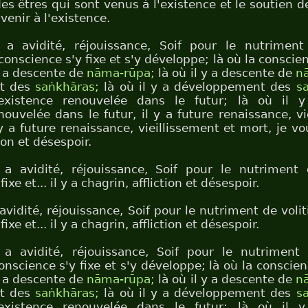
s êtres qui sont venus à l'existence et le soutien d
 venir à l'existence.
 a avidité, réjouissance, Soif pour le nutriment
conscience s'y fixe et s'y développe; là où la conscien
y a descente de
nāma-rūpa;
là où il y a descente de
n
t des
saṅkhāras;
là où il y a développement des
s
'existence renouvelée dans le futur; là où il y
nouvelée dans le futur, il y a future renaissance, vi
y a future renaissance, vieillissement et mort, je vou
ion et désespoir.
 a avidité, réjouissance, Soif pour le nutriment 
ixe et... il y a chagrin, affliction et désespoir.
 avidité, réjouissance, Soif pour le nutriment de voli
ixe et... il y a chagrin, affliction et désespoir.
 a avidité, réjouissance, Soif pour le nutriment
conscience s'y fixe et s'y développe; là où la conscien
y a descente de
nāma-rūpa;
là où il y a descente de
n
t des
saṅkhāras;
là où il y a développement des
s
'existence renouvelée dans le futur; là où il y