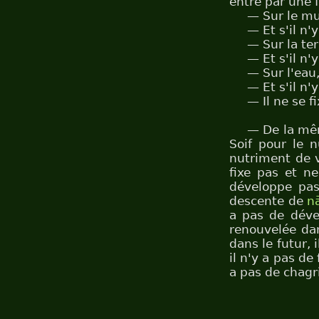
entre par une f
— Sur le mu
— Et s'il n'
— Sur la te
— Et s'il n'y
— Sur l'eau
— Et s'il n'y
— Il ne se f
— De la mêm
Soif pour le n
nutriment de v
fixe pas et n
développe pas
descente de
n
a pas de dév
renouvelée dan
dans le futur, 
il n'y a pas de
a pas de chagri