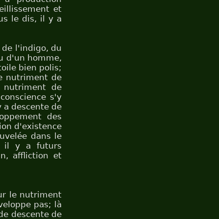
eillissement et
s le dis, il y a
 de l'indigo, du
 ou d'un homme,
ile bien polis;
le nutriment de
e nutriment de
a conscience s'y
 y a descente de
loppement des
tion d'existence
ouvelée dans le
 il y a futurs
, affliction et
ur le nutriment
veloppe pas; là
 de descente de