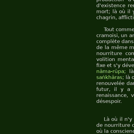
d'existence re
mort; là où il 
chagrin, afflict
Tout comme s
cramoisi, un a
complète dans 
de la même man
nourriture co
volition menta
fixe et s'y dév
nāma-rūpa;
là
saṅkhāras;
là 
renouvelée dan
futur, il y a
renaissance, v
désespoir.
Là où il n'
de nourriture 
où la conscien