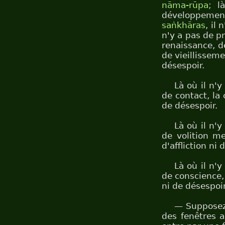
nāma-rūpa;
là
développeme
saṅkhāras
, il
n'y a pas de pr
renaissance, de
de vieillissemen
désespoir.
Là où il n'
de contact, la 
de désespoir.
Là où il n'
de volition me
d'affliction ni 
Là où il n'
de conscience, 
ni de désespoir
— Suppose
des fenêtres a