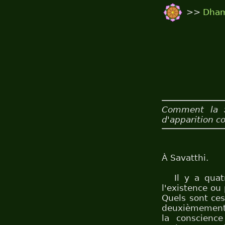
>>
Dha
Comment la S
d'apparition c
À Savatthi.
Il y a qua
l'existence ou 
Quels sont ces
deuxièmement, 
la conscience