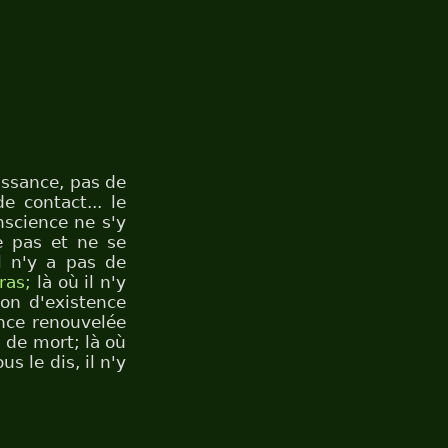
issance, pas de
e contact... le
nscience ne s'y
e pas et ne se
l n'y a pas de
ras;
là où il n'y
ion d'existence
ence renouvelée
i de mort; là où
s le dis, il n'y