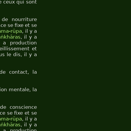
e ceux qui sont
 de nourriture
ce se fixe et se
āma-rūpa
, il y a
aṅkhāras
, il y a
 a production
eillissement et
s le dis, il y a
de contact, la
tion mentale, la
 de conscience
ce se fixe et se
āma-rūpa
, il y a
aṅkhāras
, il y a
 a production