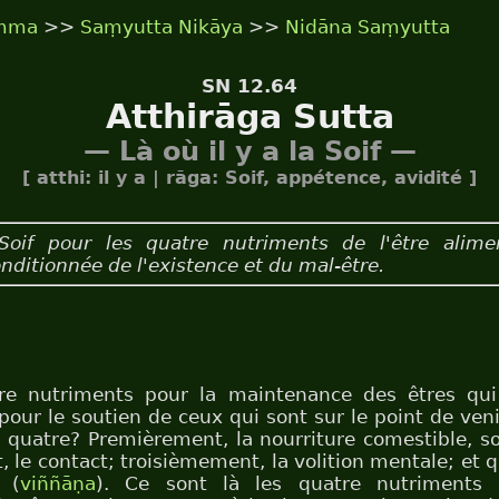
mma
>>
Saṃyutta Nikāya
>>
Nidāna Saṃyutta
SN 12.64
Atthirāga Sutta
— Là où il y a la Soif —
[ atthi: il y a | rāga: Soif, appétence, avidité ]
oif pour les quatre nutriments de l'être alimen
onditionnée de l'existence et du mal-être.
tre nutriments pour la maintenance des êtres qu
pour le soutien de ceux qui sont sur le point de veni
 quatre? Premièrement, la nourriture comestible, so
le contact; troisièmement, la volition mentale; et
 (
viññāṇa
). Ce sont là les quatre nutriments 