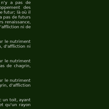
l n'y a pas de
oppement des
 futur; là où il
 a pas de futurs
urs renaissance,
'affliction ni de
ur le nutriment
 d'affliction ni
ur le nutriment
pas de chagrin,
ur le nutriment
in, d'affliction
c un toit, ayant
 et qu'un rayon