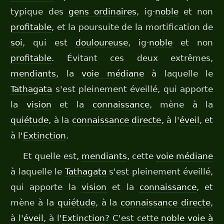
typique des
gens ordinaires
, ig·
noble
et non
profitable
, et la poursuite de la mortification de
soi
, qui est
douloureuse
, ig·
noble
et non
profitable
. Évitant ces deux extrêmes,
mendiants
, la
voie médiane
à laquelle le
Tathagata
s'est pleinement éveillé, qui apporte
la
vision
et la
connaissance
, mène à la
quiétude
, à la
connaissance directe
, à l'
éveil
, et
à l'
Extinction
.
Et quelle est,
mendiants
, cette
voie médiane
à laquelle le
Tathagata
s'est pleinement éveillé,
qui apporte la
vision
et la
connaissance
, et
mène à la
quiétude
, à la
connaissance directe
,
à l'
éveil
, à l'
Extinction
? C'est cette
noble voie à