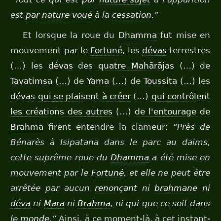
est
par nature voué
à la
cessation
.”
Et lorsque la roue du
Dhamma
fut mise en
mouvement par le
Fortuné
, les
dévas
terrestres
(…) les
dévas
des
quatre Mahārājas
(…) de
Tavatimsa
(…) de
Yama
(…) de
Toussita
(…) les
dévas
qui se plaisent à créer
(…)
qui contrôlent
les créations des autres
(…)
de l'entourage de
Brahma
firent entendre la clameur:
“Près de
Bénarès à Isipatana dans le parc au daims,
cette suprême roue du
Dhamma
a été mise en
mouvement par le
Fortuné
, et elle ne peut être
arrêtée par aucun
renonçant
ni
brahmane
ni
déva
ni
Mara
ni
Brahma
, ni qui que ce soit dans
le
monde
.”
Ainsi, à ce moment-là, à cet instant-