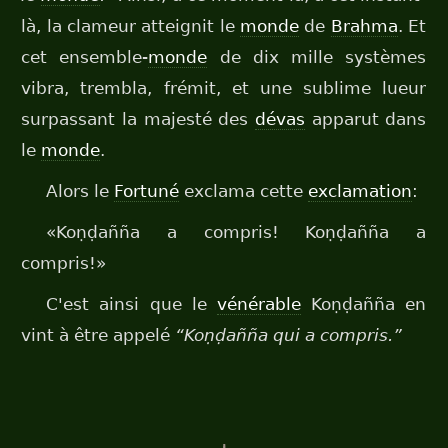
là, la clameur atteignit le
monde
de
Brahma
. Et
cet ensemble-
monde
de dix mille systèmes
vibra, trembla, frémit, et une sublime lueur
surpassant la majesté des
dévas
apparut dans
le
monde
.
Alors le
Fortuné
exclama cette
exclamation
:
«Koṇḍañña a compris! Koṇḍañña a
compris!»
C'est ainsi que le
vénérable
Koṇḍañña en
vint à être appelé
“Koṇḍañña qui a compris.”