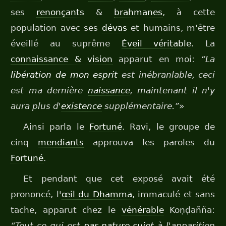
ses
renonçants
&
brahmanes
, à cette
population avec ses
dévas
et humains, m'être
éveillé au suprême
Éveil véritable
. La
connaissance & vision
apparut en moi:
“La
libération de mon esprit
est inébranlable, ceci
est ma dernière
naissance
, maintenant il n'y
aura plus d'
existence
supplémentaire.”
»
Ainsi parla le
Fortuné
. Ravi, le groupe de
cinq
mendiants
approuva les paroles du
Fortuné
.
Et pendant que cet exposé avait été
prononcé, l'
œil du Dhamma
, immaculé et sans
tache, apparut chez le
vénérable
Koṇḍañña:
“Tout ce qui est
par nature sujet
à l'apparition