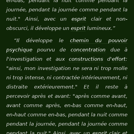
en-bas, pendant la nuit comme pendant la
journée, pendant la journée comme pendant la
nuit." Ainsi, avec un
esprit
clair et non-
obscurci, il développe un
esprit
lumineux.”
“Il développe le
chemin du pouvoir
psychique
pourvu de
concentration
due à
l'investigation et aux
constructions
d'
effort
:
"ainsi, mon investigation ne sera ni trop molle
ni trop intense, ni contractée intérieurement, ni
distraite extérieurement." Et il reste à
percevoir après et avant: "après comme avant,
avant comme après, en-bas comme en-haut,
en-haut comme en-bas, pendant la nuit comme
pendant la journée, pendant la journée comme
pendant la nuit." Ainsi, avec un
esprit
clair et