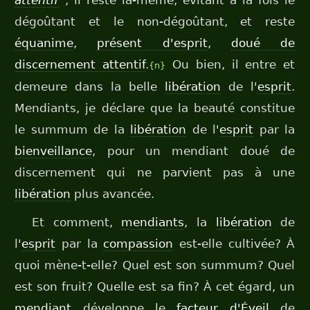
attentif
”
, il reste là-même, évitant à la fois le
dégoûtant et le non-dégoûtant, et reste
équanime
,
présent d'esprit
,
doué de
discernement attentif
.
Ou bien, il entre et
{n}
demeure dans la belle
libération
de l'
esprit
.
Mendiants, je déclare que la beauté constitue
le summum de la
libération
de l'
esprit
par la
bienveillance
, pour un mendiant doué de
discernement qui ne parvient pas à une
libération
plus avancée.
Et comment,
mendiants
, la
libération
de
l'
esprit
par la
compassion
est-elle cultivée? À
quoi mène-t-elle? Quel est son summum? Quel
est son fruit? Quelle est sa fin? À cet égard, un
mendiant
développe le
facteur d'Éveil
de