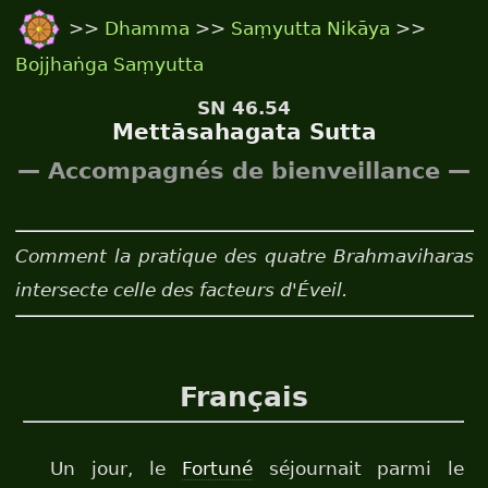
>>
Dhamma
>>
Saṃyutta Nikāya
>>
Bojjhaṅga Saṃyutta
SN 46.54
Mettāsahagata Sutta
— Accompagnés de bienveillance —
Comment la pratique des quatre Brahmaviharas
intersecte celle des facteurs d'Éveil.
Français
Un jour, le
Fortuné
séjournait parmi le