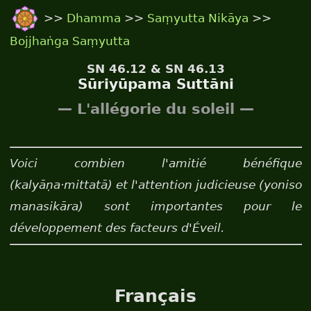
>>
Dhamma
>>
Saṃyutta Nikāya
>>
Bojjhaṅga Saṃyutta
SN 46.12 & SN 46.13
Sūriyūpama Suttāni
— L'allégorie du soleil —
Voici combien l'amitié bénéfique
(kalyāṇa·mittatā) et l'attention judicieuse (yoniso
manasikāra) sont importantes pour le
développement des facteurs d'Éveil.
Français