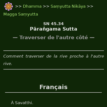
>>
Dhamma
>>
Saṃyutta Nikāya
>>
Magga Saṃyutta
SN 45.34
Pāraṅgama Sutta
— Traverser de l'autre côté —
Comment traverser de la rive proche à l'autre
rive.
Français
À Savatthi.