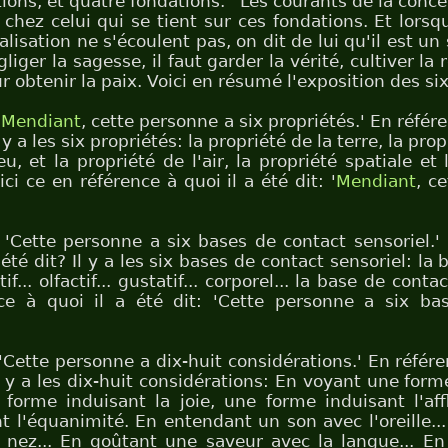
ions, et quatre fondations.
Les courants de la conce
 chez celui qui se tient sur ces fondations. Et lorsq
lisation ne s'écoulent pas, on dit de lui qu'il est un 
liger la sagesse, il faut garder la vérité, cultiver la 
r obtenir la paix. Voici en résumé l'exposition des six
'
Mendiant
, cette personne a six propriétés.' En référ
Il y a les six propriétés: la propriété de la terre, la prop
u, et la propriété de l'air, la propriété spatiale et
ci ce en référence à quoi il a été dit: '
Mendiant
, c
t: 'Cette personne a six bases de contact sensoriel.'
l été dit? Il y a les six bases de contact sensoriel: la
tif... olfactif... gustatif... corporel... la base de cont
ce à quoi il a été dit: 'Cette personne a six ba
: 'Cette personne a dix-huit considérations.' En référ
 Il y a les dix-huit considérations: En voyant une form
forme induisant la joie, une forme induisant l'aff
t l'équanimité. En entendant un son avec l'oreille..
 nez... En goûtant une saveur avec la langue... En