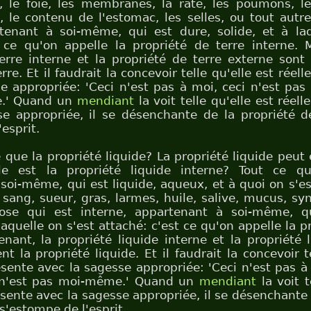
, le foie, les membranes, la rate, les poumons, le
le, le contenu de l'estomac, les selles, ou tout autr
rtenant à soi-même, qui est dure, solide, et à laq
 ce qu'on appelle la propriété de terre interne. 
erre interne et la propriété de terre externe son
rre. Et il faudrait la concevoir telle qu'elle est rée
e appropriée: 'Ceci n'est pas à moi, ceci n'est pas 
.' Quand un
mendiant
la voit telle qu'elle est réel
e appropriée, il se désenchante de la propriété de
esprit.
e que la propriété liquide? La propriété liquide peut 
le est la propriété liquide interne? Tout ce qu
soi-même, qui est liquide, aqueux, et à quoi on s'est
sang, sueur, gras, larmes, huile, salive, mucus, syn
ose qui est interne, appartenant à soi-même, qu
aquelle on s'est attaché: c'est ce qu'on appelle la p
enant, la propriété liquide interne et la propriété 
t la propriété liquide. Et il faudrait la concevoir te
sente avec la sagesse appropriée: 'Ceci n'est pas à 
 n'est pas moi-même.' Quand un
mendiant
la voit t
sente avec la sagesse appropriée, il se désenchante 
e s'estompe de l'esprit.