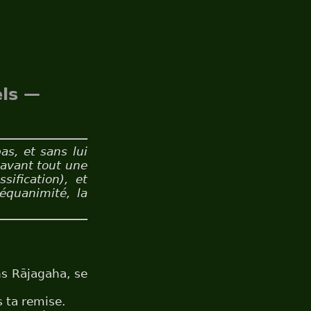
els —
as, et sans lui
 avant tout une
sification), et
équanimité, la
s Rājagaha, se
 ta remise.