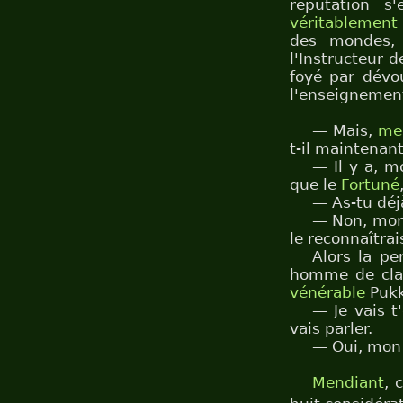
réputation s
véritablement 
des mondes, 
l'Instructeur 
foyé par dév
l'enseignemen
— Mais,
me
t-il maintenan
— Il y a, m
que le
Fortuné
— As-tu déj
— Non, mon 
le reconnaîtrai
Alors la p
homme de clan 
vénérable
Pukk
— Je vais t
vais parler.
— Oui, mon
Mendiant
, 