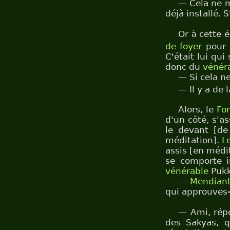
— Cela ne 
déjà installé. 
Or à cette 
de foyer
pour
C'était lui qui
donc du
vénér
— Si cela n
— Il y a de
Alors, le
Fo
d'un côté, s'as
le devant [de
méditation].
L
assis [en médit
se comporte in
vénérable
Pukk
—
Mendian
qui approuves
— Ami, répo
des Sakyas, q