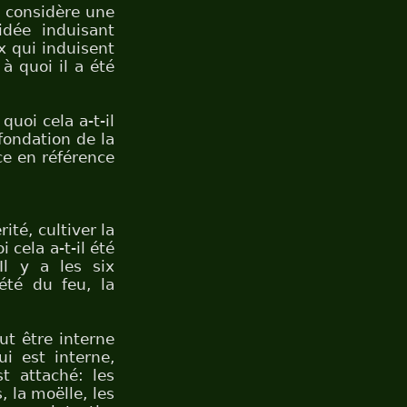
n considère une
 idée induisant
ix qui induisent
 à quoi il a été
quoi cela a-t-il
 fondation de la
ce en référence
rité, cultiver la
 cela a-t-il été
Il y a les six
iété du feu, la
ut être interne
ui est interne,
t attaché: les
, la moëlle, les