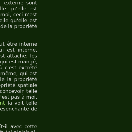
ir externe sont
lle qu'elle est
moi, ceci n'est
elle qu'elle est
de la propriété
ut être interne
ui est interne,
st attaché: les
e qui est mangé,
ù c'est excrété
i-même, qui est
le la propriété
opriété spatiale
concevoir telle
'est pas à moi,
nt
la voit telle
 désenchante de
t-il avec cette