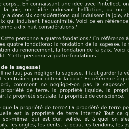
e corps... En connaissant une idée avec l'intellect, o
 la joie, une idée induisant l'affliction, ou une
l y a donc six considérations qui induisent la joie, s
t six qui induisent l'équanimité. Voici ce en référence
sonne a dix-huit considérations.'
: 'Cette personne a quatre fondations.' En référence à 
 les quatre fondations: la fondation de la sagesse, la
dation du renoncement, la fondation de la paix. Voici 
 dit: 'Cette personne a quatre fondations.'
 de la sagesse)
 'Il ne faut pas négliger la sagesse, il faut garder la vé
t s'entraîner pour obtenir la paix.' En référence à quoi
bord, comment ne néglige-t-on pas la sagesse? 
 propriété de terre, la propriété liquide, la propr
air, la propriété spatiale, la propriété de conscience.
e que la propriété de terre? La propriété de terre pe
elle est la propriété de terre interne? Tout ce q
 soi-même, qui est dur, solide, et à quoi on s'es
ils, les ongles, les dents, la peau, les tendons, les os