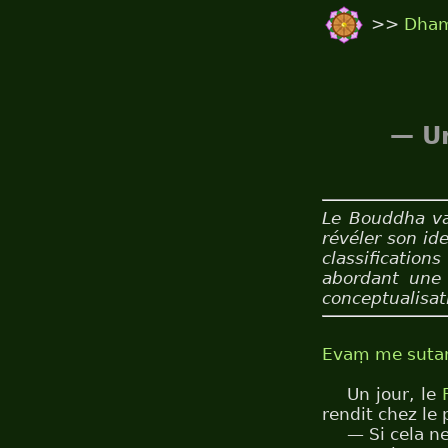
>>
Dha
— Un
Le Bouddha va 
révéler son id
classification
abordant une 
conceptualisat
Evaṃ me sut
Un jour, le
rendit chez le 
— Si cela n