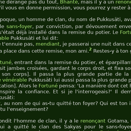
me dérange pas du tout,
Bhanté
, mais il y a un
renon
S'il vous en donne permission, vous pourrez y rester à
époque, un homme de clan, du nom de Pukkusāti, av
 le
sans-foyer
, par conviction, par dévouement env
 s'était déjà installé dans la remise du potier. Le
Fort
able
Pukkusāti et lui dit:
e t'ennuie pas,
mendiant
, je passerai une nuit dans c
2
 la place dans cette remise, mon ami.
Restes-y à ton 
rtuné
, entrant dans la remise du potier, et éparpillan
sit jambes croisées, gardant le corps droit, et fixa s
 son corps]. Il passa la plus grande partie de la 
e vénérable
Pukkusāti lui aussi passa la plus grande p
ation]. Alors le
Fortuné
pensa: 'La manière dont cet
spire la confiance. Et si je l'interrogeais?' Il 
usāti:
t
, au nom de qui as-tu quitté ton foyer? Qui est ton 
-tu l'enseignement?
ndit l'homme de clan, il y a le
renonçant
Gotama, 
ui a quitté le clan des Sakyas pour le sans-foye