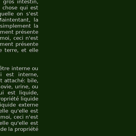
 gros intestin,
e chose qui est
uelle on s'est
Maintentant, la
t simplement la
llement présente
moi, ceci n'est
lement présente
 terre, et elle
être interne ou
i est interne,
 attaché: bile,
ovie, urine, ou
i est liquide,
ropriété liquide
liquide externe
lle qu'elle est
moi, ceci n'est
elle qu'elle est
de la propriété