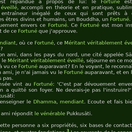
'est répandue à propos de lui: le
Fortuné
es
éveillé
, accompli en théorie et en pratique, subli
entraîneur inégalé de ceux qui sont prêts à 
des êtres divins et humains, un Bouddha, un
Fortuné
.
ouement envers ce
Fortuné
. Ce
Fortuné
est mon inst
t de ce
Fortuné
que j'approuve.
ndiant
, où ce
Fortuné
, ce
Méritant
véritablement éve
t?
on ami, dans les pays du nord, une cité appelée Sāv
, le
Méritant
véritablement éveillé
, séjourne en ce m
à vu ce
Fortuné
auparavant? En le voyant, le reconnaî
ami, je n'ai jamais vu le
Fortuné
auparavant, et en l
s pas.
ensée vint au
Fortuné
: 'C'est par dévouement enve
a quitté son foyer. Ne devrais-je pas l'instruire?'
usāti:
'enseigner le
Dhamma
,
mendiant
. Ecoute et fais bi
 ami répondit
le vénérable
Pukkusāti.
cette personne a six propriétés, six bases de contact
3