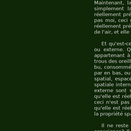
Maintenant, la
simplement la 
réellement pré
pas moi, ceci
réellement pré
de l'air, et ell
Et qu'est-c
ou externe. Qu
appartenant à 
trous des oreil
bu, consommé e
par en bas, ou
spatial, espac
spatiale intern
externe sont s
qu'elle est ré
ceci n'est pa
qu'elle est ré
la propriété sp
Il ne reste