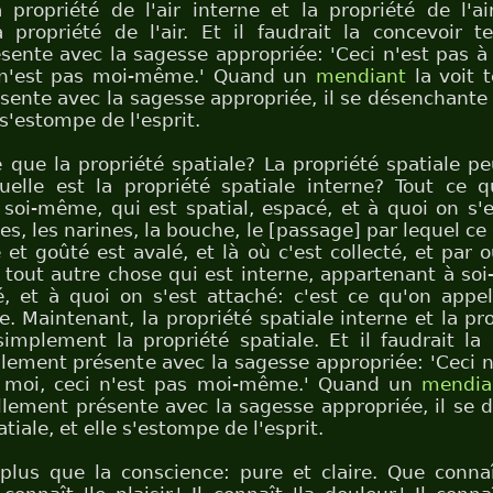
 propriété de l'air interne et la propriété de l'a
propriété de l'air. Et il faudrait la concevoir te
sente avec la sagesse appropriée: 'Ceci n'est pas à 
 n'est pas moi-même.' Quand un
mendiant
la voit t
sente avec la sagesse appropriée, il se désenchante 
e s'estompe de l'esprit.
e que la propriété spatiale? La propriété spatiale pe
elle est la propriété spatiale interne? Tout ce q
soi-même, qui est spatial, espacé, et à quoi on s'e
les, les narines, la bouche, le [passage] par lequel c
t goûté est avalé, et là où c'est collecté, et par o
 tout autre chose qui est interne, appartenant à so
é, et à quoi on s'est attaché: c'est ce qu'on appel
e. Maintenant, la propriété spatiale interne et la pr
implement la propriété spatiale. Et il faudrait la 
ellement présente avec la sagesse appropriée: 'Ceci n
s moi, ceci n'est pas moi-même.' Quand un
mendia
ellement présente avec la sagesse appropriée, il se
atiale, et elle s'estompe de l'esprit.
 plus que la conscience: pure et claire. Que connaî