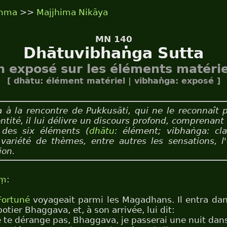
mma
>>
Majjhima Nikāya
MN 140
Dhātuvibhaṅga Sutta
 exposé sur les éléments matéri
[ dhātu: élément matériel | vibhaṅga: exposé ]
à la rencontre de Pukkusāti, qui ne le reconnaît p
entité, il lui délivre un discours profond, comprenant
s des six éléments (
dhātu
: élément; vibhaṅga: clas
variété de thèmes, entre autres les sensations, l'
ion.
aṃ
:
Fortuné
voyageait parmi les Magadhans. Il entra dan
potier Bhaggava, et, à son arrivée, lui dit:
e te dérange pas, Bhaggava, je passerai une nuit dans