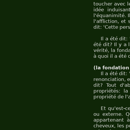
toucher avec l
idée induisant
l'équanimité. I
l'affliction, e
dit: 'Cette per
Il a été dit
été dit? Il y a
vérité, la fon
à quoi il a été
(la fondation
Il a été dit:
renonciation, e
dit? Tout d'a
propriétés: la
propriété de l'
Et qu'est-c
ou externe. Qu
appartenant à
cheveux, les po