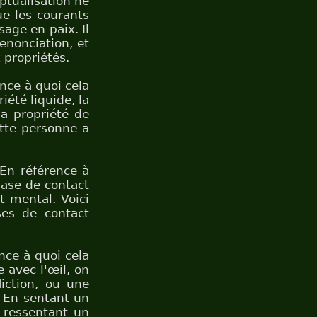
ptualisation ne
ue les courants
sage en paix. Il
renonciation, et
 propriétés.
ence à quoi cela
riété liquide, la
 la propriété de
ette personne a
 En référence à
 base de contact
act mental. Voici
ses de contact
ence à quoi cela
e avec l'œil, on
liction, ou une
. En sentant un
 ressentant un