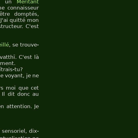
t un
Méritant
me connaisseur
être domptés,
 J'ai quitté mon
ructeur. C'est
illé
, se trouve-
atthī. C'est là
oment.
trais-tu?
e voyant, je ne
rs moi que cet
 Il dit donc au
en attention. Je
 sensoriel, dix-