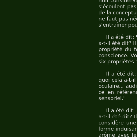
huit considérat
s'écoulent pas
de la conceptua
ne faut pas nég
s'entraîner pou
Il a été dit: 
a-t-il été dit? 
propriété du fe
conscience. Voi
six propriétés.'
Il a été di
quoi cela a-t-i
oculaire... audi
ce en référen
sensoriel.'
Il a été dit
a-t-il été dit?
considère une 
forme induisan
arôme avec le