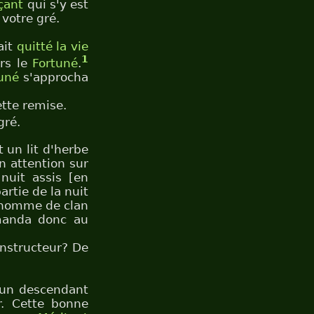
çant
qui s'y est
 votre gré.
ait
quitté la vie
1
ers le
Fortuné
.
uné
s'approcha
ette remise.
gré.
t un lit d'herbe
on attention sur
nuit assis [en
artie de la nuit
 homme de clan
demanda donc au
instructeur? De
un descendant
r. Cette bonne