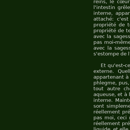
reins, le cœur
l'intestin grê
interne, appa
attaché: c'est
propriété de t
propriété de te
avec la sagess
pas moi-même
avec la sagess
s'estompe de l'
Et qu'est-c
externe. Quel
appartenant à 
phlegme, pus, 
tout autre ch
aqueuse, et à l
interne. Maint
sont simplemen
réellement pré
pas moi, ceci
réellement pré
liquide, et ell