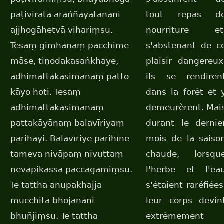
paṭiviratā araññāyatanāni
tout repas d
ajjhogāhetvā vihariṃsu.
nourriture et
Tesaṃ gimhānaṃ pacchime
s'abstenant de c
māse, tiṇodakasaṅkhaye,
plaisir dangereux
adhimattakasimānaṃ patto
ils se rendiren
kāyo hoti. Tesaṃ
dans la forêt et 
adhimattakasimānaṃ
demeurèrent. Mai
pattakāyānaṃ balavīriyaṃ
durant le dernie
parihāyi. Balavīriye parihīne
mois de la saiso
tameva nivāpaṃ nivuttaṃ
chaude, lorsqu
nevāpikassa paccāgamiṃsu.
l'herbe et l'ea
Te tattha anupakhajja
s'étaient raréfiées
mucchitā bhojanāni
leur corps devin
bhuñjiṃsu. Te tattha
extrêmement