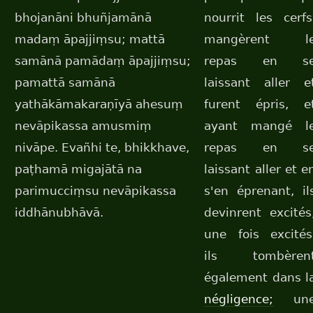
bhojanāni bhuñjamānā
nourrit les cerfs
madaṃ āpajjiṃsu; mattā
mangèrent l
samānā pamādaṃ āpajjiṃsu;
repas en s
pamattā samānā
laissant aller e
yathākāmakaraṇīyā ahesuṃ
furent épris, e
nevāpikassa amusmiṃ
ayant mangé l
nivāpe. Evañhi te, bhikkhave,
repas en s
paṭhamā migajātā na
laissant aller et e
parimucciṃsu nevāpikassa
s'en éprenant, il
iddhānubhāvā.
devinrent excités
une fois excités
ils tombèren
également dans l
négligence;
un