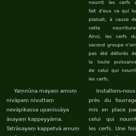
nourrit les cerfs 
fait d'eux ce qui lu
plaisait, à cause d
cette nourriture
Ainsi, les cerfs d
second groupe n'on
pas été délivrés d
la toute puissanc
de celui qui nourri
les cerfs.
Yaṃnūna mayaṃ amuṃ
Installons-nous
nivāpaṃ nivuttaṃ
près du fourrag
nevāpikassa upanissāya
mis en place pa
āsayaṃ kappeyyāma.
celui qui nourri
Tatrāsayaṃ kappetvā amuṃ
les cerfs. Une foi