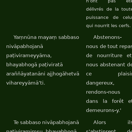
n'ont pas ét
délivrés de la tout
puissance de celu
qui nourrit les cerfs.
Yaṃnūna mayaṃ sabbaso
Abstenons-
nivāpabhojanā
nous de tout repa
paṭivirameyyāma,
de nourriture et
bhayabhogā paṭiviratā
nous abstenant d
araññāyatanāni ajjhogāhetvā
ce plaisi
vihareyyāmā’ti.
dangereux,
rendons-nous
dans la forêt e
demeurons-y.'
Te sabbaso nivāpabhojanā
Alors il
paṭiviramiṃsu, bhayabhogā
s'abstinrent d