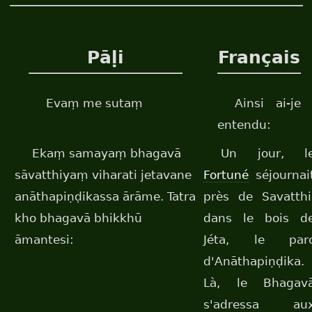
Pāḷi
Français
Evaṃ me sutaṃ
Ainsi ai-je
entendu:
Ekaṃ samayaṃ bhagavā
Un jour, l
sāvatthiyaṃ viharati jetavane
Fortuné
séjournai
anāthapiṇḍikassa ārāme. Tatra
près de Savatthi
kho bhagavā bhikkhū
dans le bois d
āmantesi:
Jéta, le par
d'Anāthapiṇḍika.
Là, le Bhagav
s'adressa au