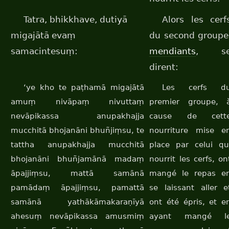
Tatra, bhikkhave, dutiyā
Alors les cerf
migajātā evaṃ
du second groupe
samacintesuṃ:
mendiants
, s
dirent:
‘ye kho te paṭhamā migajātā
Les cerfs d
amuṃ nivāpaṃ nivuttaṃ
premier groupe, 
nevāpikassa anupakhajja
cause de cett
mucchitā bhojanāni bhuñjiṃsu, te
nourriture mise e
tattha anupakhajja mucchitā
place par celui qu
bhojanāni bhuñjamānā madaṃ
nourrit les cerfs, on
āpajjiṃsu, mattā samānā
mangé le repas e
pamādaṃ āpajjiṃsu, pamattā
se laissant aller e
samānā yathākāmakaraṇīyā
ont été épris, et e
ahesuṃ nevāpikassa amusmiṃ
ayant mangé l