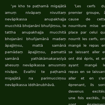
‘ye kho te paṭhamā migajātā
'Les cerfs d
amuṃ nivāpaṃ nivuttaṃ
premier groupe, 
nevāpikassa anupakhajja
cause de cett
mucchitā bhojanāni bhuñjiṃsu, te
nourriture mise e
tattha anupakhajja mucchitā
place par celui qu
bhojanāni bhuñjamānā madaṃ
nourrit les cerfs, on
āpajjiṃsu, mattā samānā
mangé le repas e
pamādaṃ āpajjiṃsu, pamattā
se laissant aller e
samānā yathākāmakaraṇīyā
ont été épris, et e
ahesuṃ nevāpikassa amusmiṃ
ayant mangé l
nivāpe. Evañhi te paṭhamā
repas en se laissan
migajātā na parimucciṃsu
aller et en s'e
nevāpikassa iddhānubhāvā.
éprenant, ils son
devenus excités
une fois excités, il
sont égalemen