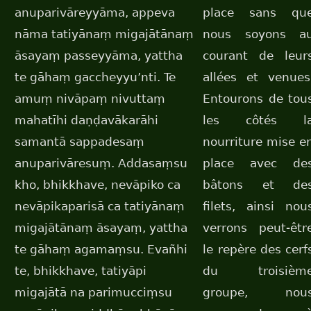
anuparivāreyyāma, appeva
place sans qu
nāma tatiyānaṃ migajātānaṃ
nous soyons a
āsayaṃ passeyyāma, yattha
courant de leur
te gāhaṃ gaccheyyu’nti. Te
allées et venues
amuṃ nivāpaṃ nivuttaṃ
Entourons de tou
mahatīhi daṇḍavākarāhi
les côtés l
samantā sappadesaṃ
nourriture mise e
anuparivāresuṃ. Addasaṃsu
place avec de
kho, bhikkhave, nevāpiko ca
bâtons et de
nevāpikaparisā ca tatiyānaṃ
filets, ainsi nou
migajātānaṃ āsayaṃ, yattha
verrons peut-êtr
te gāhaṃ agamaṃsu. Evañhi
le repère des cerf
te, bhikkhave, tatiyāpi
du troisièm
migajātā na parimucciṃsu
groupe, nou