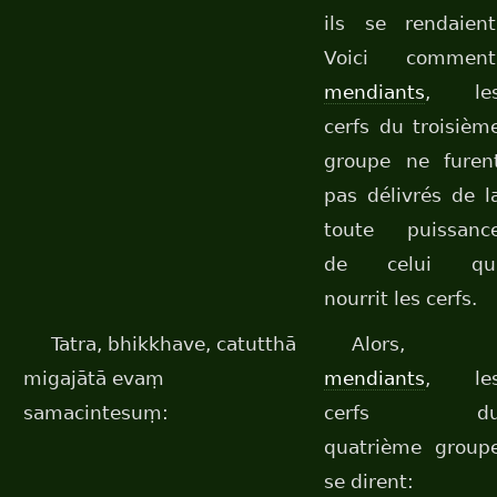
ils se rendaient
Voici comment
mendiants
, le
cerfs du troisièm
groupe ne furen
pas délivrés de l
toute puissanc
de celui qu
nourrit les cerfs.
Tatra, bhikkhave, catutthā
Alors,
migajātā evaṃ
mendiants
, le
samacintesuṃ:
cerfs d
quatrième group
se dirent: