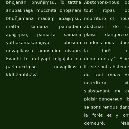
bhojanāni bhuñjiṃsu. Te tattha
Abstenons-nous d
anupakhajja mucchitā bhojanāni
tout repas d
bhuñjamānā madaṃ āpajjiṃsu,
nourriture et, nou
mattā samānā pamādaṃ
abstenant de c
āpajjiṃsu, pamattā samānā
plaisir dangereux
yathākāmakaraṇīyā ahesuṃ
rendons-nous dan
nevāpikassa amusmiṃ nivāpe.
la forêt e
Evañhi te dutiyāpi migajātā na
demeurons-y." Alor
parimucciṃsu nevāpikassa
ils se sont abstenu
iddhānubhāvā.
de tout repas d
nourriture et
s'abstenant de c
plaisir dangereux, il
se sont rendus dan
la forêt et y on
demeuré. Mai