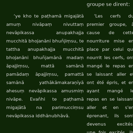
groupe se dirent:
‘ye kho te paṭhamā migajātā
'Les cerfs d
amuṃ nivāpaṃ nivuttaṃ
premier groupe, 
nevāpikassa anupakhajja
cause de cett
mucchitā bhojanāni bhuñjiṃsu, te
nourriture mise e
tattha anupakhajja mucchitā
place par celui qu
bhojanāni bhuñjamānā madaṃ
nourrit les cerfs, on
āpajjiṃsu, mattā samānā
mangé le repas e
pamādaṃ āpajjiṃsu, pamattā
se laissant aller e
samānā yathākāmakaraṇīyā
ont été épris, et e
ahesuṃ nevāpikassa amusmiṃ
ayant mangé l
nivāpe. Evañhi te paṭhamā
repas en se laissan
migajātā na parimucciṃsu
aller et en s'e
nevāpikassa iddhānubhāvā.
éprenant, ils son
devenus excités
une fois excités, il