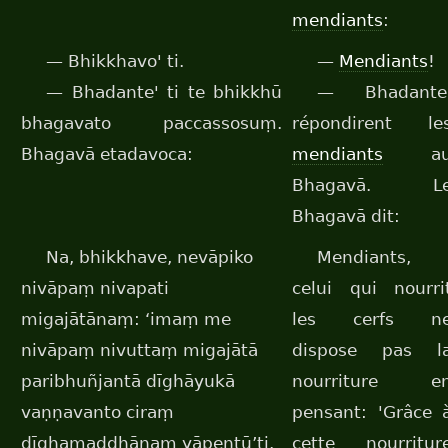
mendiants
:
— Bhikkhavo' ti.
—
Mendiants
!
— Bhadante' ti te bhikkhū
— Bhadante
bhagavato paccassosuṃ.
répondirent le
Bhagavā etadavoca:
mendiants
a
Bhagavā. L
Bhagavā dit:
Na, bhikkhave, nevāpiko
Mendiants,
nivāpaṃ nivapati
celui qui nourri
migajātānaṃ: ‘imaṃ me
les cerfs n
nivāpaṃ nivuttaṃ migajātā
dispose pas l
paribhuñjantā dīghāyukā
nourriture e
vaṇṇavanto ciraṃ
pensant: 'Grâce 
dīghamaddhānaṃ yāpentū’ti.
cette nourritur