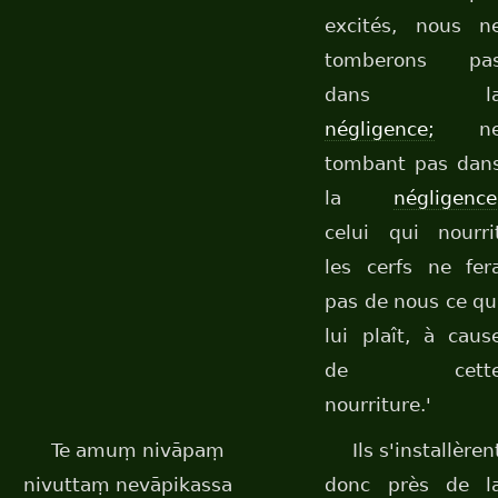
excités, nous n
tomberons pa
dans l
négligence;
n
tombant pas dan
la
négligence
celui qui nourri
les cerfs ne fer
pas de nous ce qu
lui plaît, à caus
de cett
nourriture.'
Te amuṃ nivāpaṃ
Ils s'installèren
nivuttaṃ nevāpikassa
donc près de l