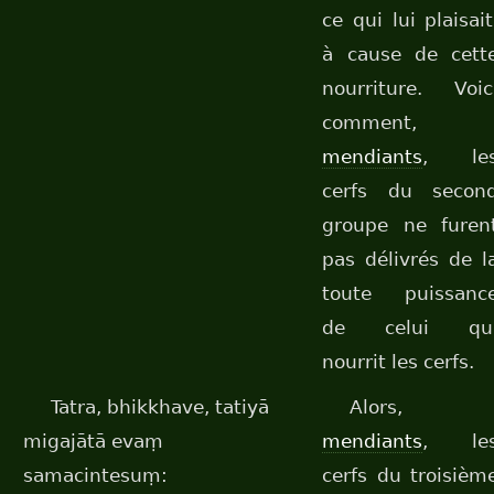
ce qui lui plaisait
à cause de cett
nourriture. Voic
comment,
mendiants
, le
cerfs du secon
groupe ne furen
pas délivrés de l
toute puissanc
de celui qu
nourrit les cerfs.
Tatra, bhikkhave, tatiyā
Alors,
migajātā evaṃ
mendiants
, le
samacintesuṃ:
cerfs du troisièm