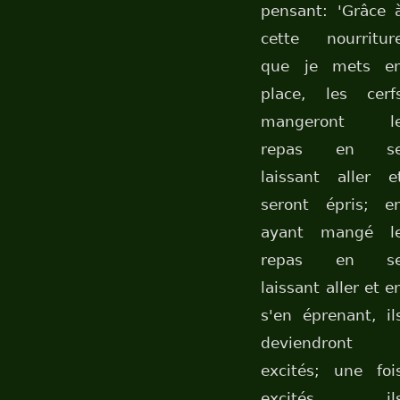
pensant: 'Grâce 
cette nourritur
que je mets e
place, les cerf
mangeront l
repas en s
laissant aller e
seront épris; e
ayant mangé l
repas en s
laissant aller et e
s'en éprenant, il
deviendront
excités; une foi
excités, il