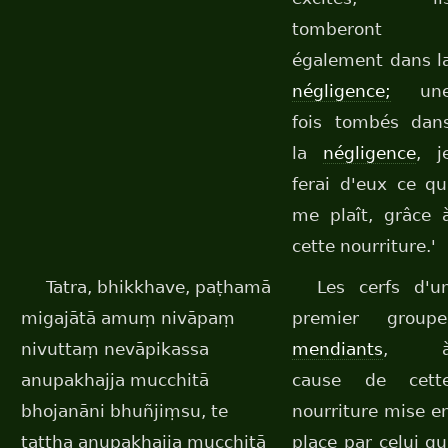
tomberont
également dans l
négligence;
un
fois tombés dan
la
négligence
, j
ferai d'eux ce qu
me plaît, grâce 
cette nourriture.'
Tatra, bhikkhave, paṭhamā
Les cerfs d'u
migajātā amuṃ nivāpaṃ
premier groupe
nivuttaṃ nevāpikassa
mendiants
, 
anupakhajja mucchitā
cause de cett
bhojanāni bhuñjiṃsu, te
nourriture mise e
tattha anupakhajja mucchitā
place par celui qu