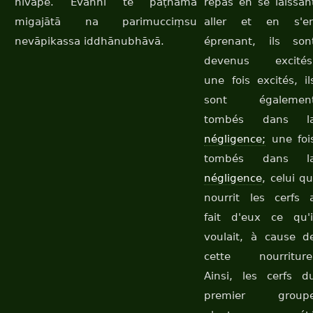
nivāpe. Evañhi te paṭhamā
repas en se laissan
migajātā na parimucciṃsu
aller et en s'e
nevāpikassa iddhānubhāvā.
éprenant, ils son
devenus excités
une fois excités, il
sont égalemen
tombés dans l
négligence;
une foi
tombés dans l
négligence
, celui qu
nourrit les cerfs 
fait d'eux ce qu'i
voulait, à cause d
cette nourriture
Ainsi, les cerfs d
premier group