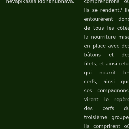
nevāpikassa iddhānubhāvā.
comprendrons o
ils se rendent.' Il
entourèrent don
de tous les côté
la nourriture mis
en place avec de
bâtons et de
filets, et ainsi celu
qui nourrit le
cerfs, ainsi qu
ses compagnons
virent le repèr
des cerfs d
troisième groupe
ils comprirent o