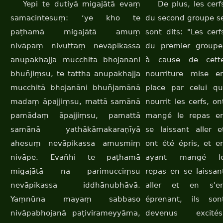
Yepi te dutiyā migajātā evaṃ
De plus, les cerf
samacintesuṃ: ‘ye kho te
du second groupe s
paṭhamā migajātā amuṃ
sont dits: "Les cerf
nivāpaṃ nivuttaṃ nevāpikassa
du premier groupe
anupakhajja mucchitā bhojanāni
à cause de cett
bhuñjiṃsu, te tattha anupakhajja
nourriture mise e
mucchitā bhojanāni bhuñjamānā
place par celui qu
madaṃ āpajjiṃsu, mattā samānā
nourrit les cerfs, on
pamādaṃ āpajjiṃsu, pamattā
mangé le repas e
samānā yathākāmakaraṇīyā
se laissant aller e
ahesuṃ nevāpikassa amusmiṃ
ont été épris, et e
nivāpe. Evañhi te paṭhamā
ayant mangé l
migajātā na parimucciṃsu
repas en se laissan
nevāpikassa iddhānubhāvā.
aller et en s'e
Yaṃnūna mayaṃ sabbaso
éprenant, ils son
nivāpabhojanā paṭivirameyyāma,
devenus excités