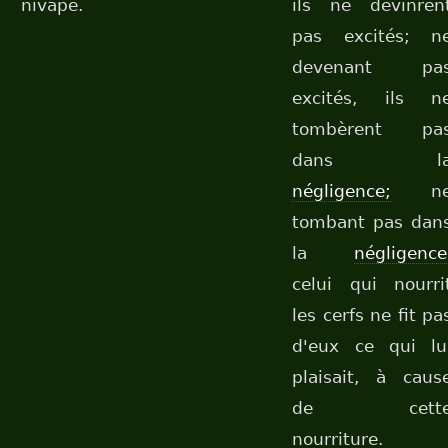
nivāpe.
ils ne devinren
pas excités; n
devenant pa
excités, ils n
tombèrent pa
dans l
négligence;
n
tombant pas dan
la
négligence
celui qui nourri
les cerfs ne fit pa
d'eux ce qui lu
plaisait, à caus
de cett
nourriture.