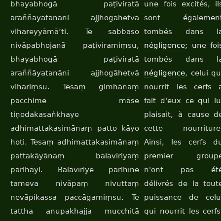
bhayabhogā paṭiviratā
une fois excités, il
araññāyatanāni ajjhogāhetvā
sont égalemen
vihareyyāmā’ti. Te sabbaso
tombés dans l
nivāpabhojanā paṭiviramiṃsu,
négligence;
une foi
bhayabhogā paṭiviratā
tombés dans l
araññāyatanāni ajjhogāhetvā
négligence
, celui qu
vihariṃsu. Tesaṃ gimhānaṃ
nourrit les cerfs 
pacchime māse
fait d'eux ce qui lu
tiṇodakasaṅkhaye
plaisait, à cause d
adhimattakasimānaṃ patto kāyo
cette nourriture
hoti. Tesaṃ adhimattakasimānaṃ
Ainsi, les cerfs d
pattakāyānaṃ balavīriyaṃ
premier group
parihāyi. Balavīriye parihīne
n'ont pas ét
tameva nivāpaṃ nivuttaṃ
délivrés de la tout
nevāpikassa paccāgamiṃsu. Te
puissance de celu
tattha anupakhajja mucchitā
qui nourrit les cerfs