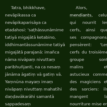
Tatra, bhikkhave,
Alors,
nevāpikassa ca
mendiants
, celu
nevāpikaparisāya ca
qui nourrit le
etadahosi: ‘saṭhāssunāmime
cerfs, ainsi qu
tatiyā migajātā ketabino,
ses compagnons
iddhimantāssunāmime tatiyā
pensèrent: 'Le
migajātā parajanā: imañca
cerfs du troisièm
nāma nivāpaṃ nivuttaṃ
groupe son
paribhuñjanti, na ca nesaṃ
malins e
jānāma āgatiṃ vā gatiṃ vā.
astucieux comm
Yaṃnūna mayaṃ imaṃ
des magiciens e
nivāpaṃ nivuttaṃ mahatīhi
des sorciers: il
daṇḍavākarāhi samantā
mangent l
sappadesaṃ
nourriture mise e