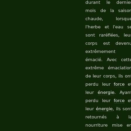
durant le dernie
mois de la saiso
chaude, lorsqu
l'herbe et l'eau s
sont raréfiées, leu
corps est deven
extrêmement
émacié. Avec cett
extrême émaciatio
de leur corps, ils on
perdu leur
force
e
leur
énergie
. Ayan
perdu leur
force
e
leur
énergie
, ils son
retournés à l
nourriture mise e