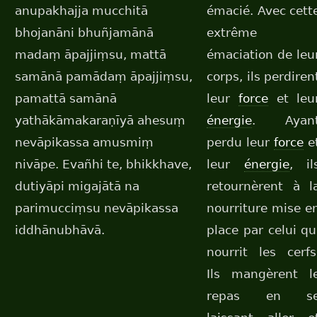
anupakhajja mucchitā
émacié. Avec cett
bhojanāni bhuñjamānā
extrême
madaṃ āpajjiṃsu, mattā
émaciation de leu
samānā pamādaṃ āpajjiṃsu,
corps, ils perdiren
pamattā samānā
leur
force
et leu
yathākāmakaraṇīyā ahesuṃ
énergie
. Ayan
nevāpikassa amusmiṃ
perdu leur
force
e
nivāpe. Evañhi te, bhikkhave,
leur
énergie
, il
dutiyāpi migajātā na
retournèrent à l
parimucciṃsu nevāpikassa
nourriture mise e
iddhānubhāvā.
place par celui qu
nourrit les cerfs
Ils mangèrent l
repas en s