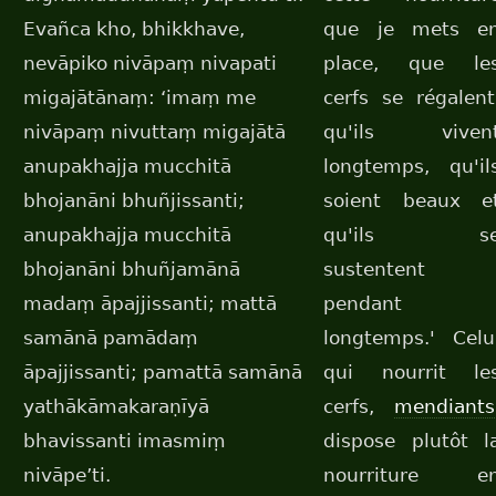
Evañca kho, bhikkhave,
que je mets e
nevāpiko nivāpaṃ nivapati
place, que le
migajātānaṃ: ‘imaṃ me
cerfs se régalent
nivāpaṃ nivuttaṃ migajātā
qu'ils viven
anupakhajja mucchitā
longtemps, qu'il
bhojanāni bhuñjissanti;
soient beaux e
anupakhajja mucchitā
qu'ils s
bhojanāni bhuñjamānā
sustentent
madaṃ āpajjissanti; mattā
pendant
samānā pamādaṃ
longtemps.' Celu
āpajjissanti; pamattā samānā
qui nourrit le
yathākāmakaraṇīyā
cerfs,
mendiants
bhavissanti imasmiṃ
dispose plutôt l
nivāpe’ti.
nourriture e