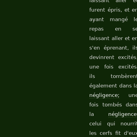
laissant aller e
furent épris, et e
ayant mangé l
repas en s
laissant aller et e
s'en éprenant, il
devinrent excités
une fois excités
ils tombèren
également dans l
négligence;
un
fois tombés dan
la
négligence
celui qui nourri
les cerfs fit d'eu