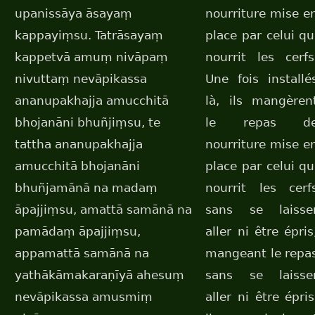
upanissāya āsayaṃ
nourriture mise e
kappayiṃsu. Tatrāsayaṃ
place par celui qu
kappetvā amuṃ nivāpaṃ
nourrit les cerfs
nivuttaṃ nevāpikassa
Une fois installé
ananupakhajja amucchitā
là, ils mangèren
bhojanāni bhuñjiṃsu, te
le repas d
tattha ananupakhajja
nourriture mise e
amucchitā bhojanāni
place par celui qu
bhuñjamānā na madaṃ
nourrit les cerf
āpajjiṃsu, amattā samānā na
sans se laisse
pamādaṃ āpajjiṃsu,
aller ni être épris
appamattā samānā na
mangeant le repa
yathākāmakaraṇīyā ahesuṃ
sans se laisse
nevāpikassa amusmiṃ
aller ni être épris