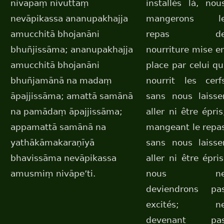
nivāpaṃ nivuttaṃ
installés là, nou
nevāpikassa ananupakhajja
mangerons l
amucchitā bhojanāni
repas d
bhuñjissāma; ananupakhajja
nourriture mise e
amucchitā bhojanāni
place par celui qu
bhuñjamānā na madaṃ
nourrit les cerf
āpajjissāma; amattā samānā
sans nous laisse
na pamādaṃ āpajjissāma;
aller ni être épris
appamattā samānā na
mangeant le repa
yathākāmakaraṇīyā
sans nous laisse
bhavissāma nevāpikassa
aller ni être épris
amusmiṃ nivāpe’ti.
nous n
deviendrons pa
excités; n
devenant pa