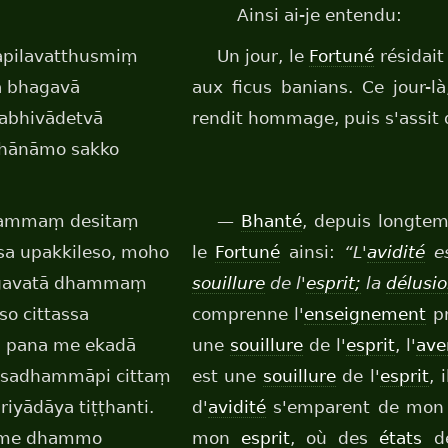
Ainsi ai-je entendu:
apilavatthusmiṃ
Un jour, le
Fortuné
résidait
a bhagavā
aux ficus banians. Ce jour-
abhivādetvā
rendit hommage, puis s'assit d'
ahānāmo sakko
hammaṃ desitaṃ
—
Bhanté
, depuis longtem
ssa upakkileso, moho
le
Fortuné
ainsi:
“L'
avidité
e
hagavatā dhammaṃ
souillure
de l'
esprit;
la
délusi
so cittassa
comprenne l'
enseignement
pr
ca pana me ekadā
une
souillure
de l'
esprit
, l'
ave
dosadhammāpi cittaṃ
est une
souillure
de l'
esprit
, 
iyādāya tiṭṭhanti.
d'
avidité
s'emparent de mo
a me dhammo
mon
esprit
, où des
états
d