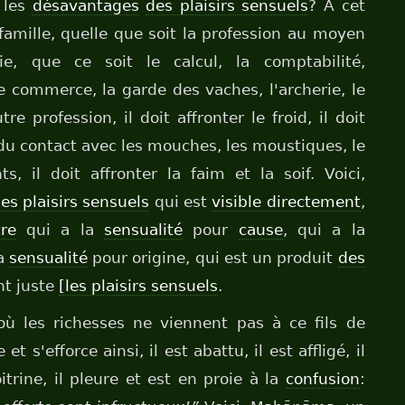
 les
désavantages
des plaisirs sensuels
? À cet
amille, quelle que soit la profession au moyen
e, que ce soit le calcul, la comptabilité,
 le commerce, la garde des vaches, l'archerie, le
e profession, il doit affronter le froid, il doit
e du contact avec les mouches, les moustiques, le
s, il doit affronter la faim et la soif. Voici,
es plaisirs sensuels
qui est
visible directement
,
re
qui a la
sensualité
pour
cause
, qui a la
la
sensualité
pour origine, qui est un produit
des
t juste
[les plaisirs sensuels
.
ù les richesses ne viennent pas à ce fils de
et s'efforce ainsi, il est abattu, il est affligé, il
itrine, il pleure et est en proie à la
confusion
: