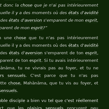
st donc la
chose
que je n'ai pas intérieurement
uelle il y a des moments où des
états
d'
avidité
ù des
états
d'
aversion
s'emparent de mon
esprit
,
parent de mon
esprit
?”
en une
chose
que tu n'as pas intérieurement
uelle il y a des moments où des
états
d'
avidité
 des
états
d'
aversion
s'emparent de ton
esprit
,
parent de ton
esprit
. Si tu avais intérieurement
ānāma, tu ne vivrais pas au foyer, et tu ne
irs sensuels
. C'est parce que tu n'as pas
ette
chose
, Mahānāma, que tu vis au foyer, et
 sensuels
.
oble disciple
a bien vu
tel que c'est réellement
ct que les
plaisirs sensuels
procurent peu