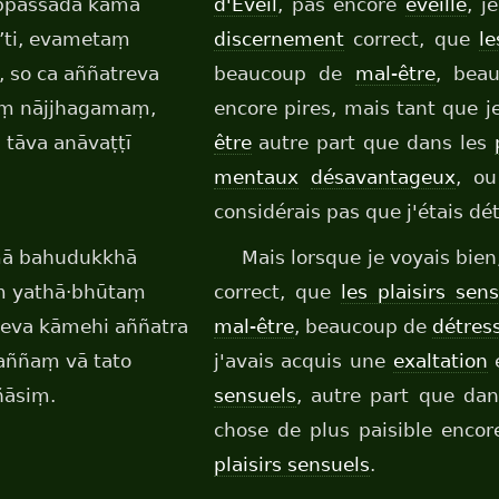
appassādā kāmā
d'Éveil
, pas encore
éveillé
, j
’ti, evametaṃ
discernement
correct, que
le
 so ca aññatreva
beaucoup de
mal-être
, bea
aṃ nājjhagamaṃ,
encore pires, mais tant que 
tāva anāvaṭṭī
être
autre part que dans les
mentaux
désavantageux
, ou
considérais pas que j'étais d
mā bahudukkhā
Mais lorsque je voyais bie
aṃ yathā·bhūtaṃ
correct, que
les plaisirs sen
eva kāmehi aññatra
mal-être
, beaucoup de
détres
aññaṃ vā tato
j'avais acquis une
exaltation
ñāsiṃ.
sensuels
, autre part que da
chose de plus paisible encor
plaisirs sensuels
.