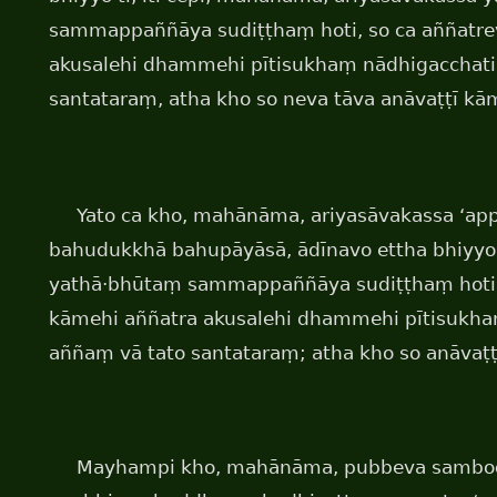
sammappaññāya sudiṭṭhaṃ hoti, so ca aññatre
akusalehi dhammehi pītisukhaṃ nādhigacchati
santataraṃ, atha kho so neva tāva anāvaṭṭī kā
Yato ca kho, mahānāma, ariyasāvakassa ‘a
bahudukkhā bahupāyāsā, ādīnavo ettha bhiyyo
yathā·bhūtaṃ sammappaññāya sudiṭṭhaṃ hoti,
kāmehi aññatra akusalehi dhammehi pītisukha
aññaṃ vā tato santataraṃ; atha kho so anāvaṭṭ
Mayhampi kho, mahānāma, pubbeva sambo