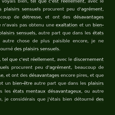
e voyais bien,
tel que c'est réellement
, avec le
s plaisirs sensuels
procurent peu d'
agrément
,
ucoup de
détresse
, et ont des
désavantages
je n'avais pas obtenu une
exaltation
et un
bien-
plaisirs sensuels
, autre part que dans les
états
 autre chose de plus paisible encore, je ne
étourné
des plaisirs sensuels
.
n,
tel que c'est réellement
, avec le
discernement
suels
procurent peu d'
agrément
, beaucoup de
se
, et ont des
désavantages
encore pires, et que
et un
bien-être
autre part que dans les
plaisirs
ns les
états mentaux
désavantageux
, ou autre
e, je considérais que j'étais bien détourné
des