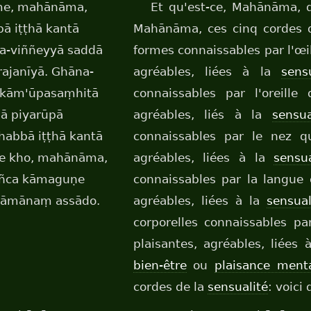
me, mahānāma,
Et qu'est-ce, Mahānāma, q
ā iṭṭhā kantā
Mahānāma, ces cinq cordes 
a-viññeyyā saddā
formes connaissables par l'œil
ajanīyā. Ghāna-
agréables, liées à la
sens
ā kām'ūpasaṃhitā
connaissables par l'oreille 
pā piyarūpā
agréables, liés à la
sensua
habbā iṭṭhā kantā
connaissables par le nez qu
me kho, mahānāma,
agréables, liées à la
sensua
añca kāmaguṇe
connaissables par la langue q
kāmānaṃ assādo.
agréables, liées à la
sensual
corporelles connaissables pa
plaisantes, agréables, liées 
bien-être
ou
plaisance ment
cordes de la
sensualité
: voici 