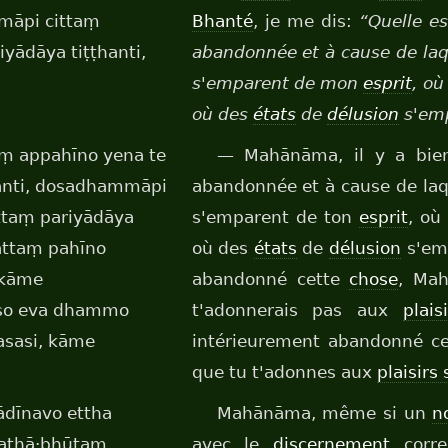
māpi cittaṃ
Bhanté
, je me dis:
“Quelle e
yādāya tiṭṭhanti,
abandonnée et à cause de laq
?
s'emparent de mon
esprit
, o
où des
états
de
délusion
s'em
ṃ appahīno yena te
— Mahānāma, il y a bi
anti, dosadhammāpi
abandonnée et à cause de laq
ttaṃ pariyādāya
s'emparent de ton
esprit
, où
attaṃ pahīno
où des
états
de
délusion
s'em
 kāme
abandonné cette
chose
, Mah
 so eva dhammo
t'adonnerais pas aux
plais
asasi, kāme
intérieurement abandonné c
que tu t'adonnes aux
plaisirs
dīnavo ettha
Mahānāma, même si un
n
 yathā·bhūtaṃ
avec le
discernement
corre