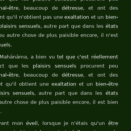
al-être
, beaucoup de
détresse
, et ont des
nt qu'il n'obtient pas une
exaltation
et un
bien-
plaisirs sensuels
, autre part que dans les
états
u autre chose de plus paisible encore, il n'est
suels
.
 Mahānāma, a bien vu
tel que c'est réellement
ct que les
plaisirs sensuels
procurent peu
al-être
, beaucoup de
détresse
, et ont des
et qu'il obtient une
exaltation
et un
bien-être
isirs sensuels
, autre part que dans les
états
autre chose de plus paisible encore, il est bien
s
.
avant mon
éveil
, lorsque je n'étais qu'un
être