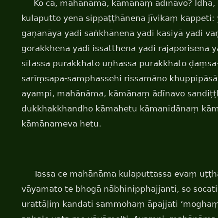
Ko ca, mahānāma, kāmānaṃ ādīnavo? Idha
kulaputto yena sippaṭṭhānena jīvikaṃ kappeti:
gaṇanāya yadi saṅkhānena yadi kasiyā yadi vaṇ
gorakkhena yadi issatthena yadi rājaporisena y
sītassa purakkhato uṇhassa purakkhato ḍaṃsa
sarīṃsapa-samphassehi rissamāno khuppipās
ayampi, mahānāma, kāmānaṃ ādīnavo sandiṭṭ
dukkhakkhandho kāmahetu kāmanidānaṃ kā
kāmānameva hetu.
Tassa ce mahānāma kulaputtassa evaṃ uṭṭh
vāyamato te bhogā nābhinipphajjanti, so socati
urattāḷiṃ kandati sammohaṃ āpajjati ‘mogha