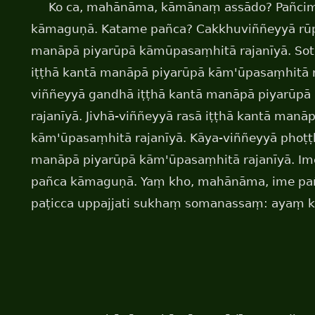
Ko ca, mahānāma, kāmānaṃ assādo? Pañci
kāmaguṇā. Katame pañca? Cakkhuviññeyyā rūp
manāpā piyarūpā kāmūpasaṃhitā rajanīyā. Sot
iṭṭhā kantā manāpā piyarūpā kām'ūpasaṃhitā r
viññeyyā gandhā iṭṭhā kantā manāpā piyarūp
rajanīyā. Jivhā-viññeyyā rasā iṭṭhā kantā manā
kām'ūpasaṃhitā rajanīyā. Kāya-viññeyyā phoṭṭ
manāpā piyarūpā kām'ūpasaṃhitā rajanīyā. I
pañca kāmaguṇā. Yaṃ kho, mahānāma, ime p
paṭicca uppajjati sukhaṃ somanassaṃ: ayaṃ 