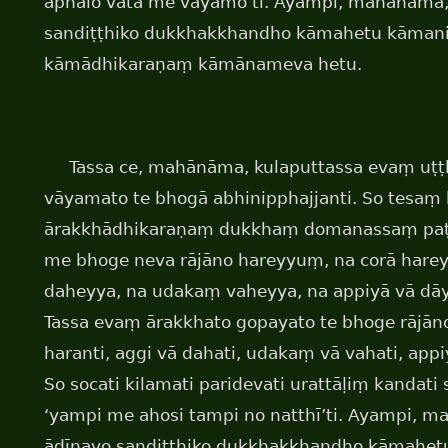
aphalo vata me vāyāmo’ti. Ayampi, mahānāma
sandiṭṭhiko dukkhakkhandho kāmahetu kāma
kāmādhikaraṇaṃ kāmānameva hetu.
Tassa ce, mahānāma, kulaputtassa evaṃ uṭṭ
vāyamato te bhogā abhinipphajjanti. So tesa
ārakkhādhikaraṇaṃ dukkhaṃ domanassaṃ paṭis
me bhoge neva rājāno hareyyuṃ, na corā hare
daheyya, na udakaṃ vaheyya, na appiyā vā dāy
Tassa evaṃ ārakkhato gopayato te bhoge rājāno 
haranti, aggi vā dahati, udakaṃ vā vahati, appi
So socati kilamati paridevati urattāḷiṃ kandat
‘yampi me ahosi tampi no natthī’ti. Ayampi,
ādīnavo sandiṭṭhiko dukkhakkhandho kāmahe