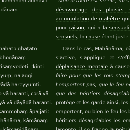
, kāmānaṃ ādīnavo
“Mon activité est stérile, mes
nidānaṃ
désavantage
des plaisirs 
accumulation
de
mal-être
qui
pour
raison
, qui a la
sensuali
sensuels
, la
cause
étant juste
hahato ghaṭato
Dans le cas, Mahānāma, où 
ṃ bhogānaṃ
s'active, s'applique et s'e
aṃvedeti: ‘kinti
déplaisance mentale
à cause 
yyuṃ, na aggi
faire pour que les rois n'em
ādā hareyyu’nti.
l'emportent pas, que le feu n
vā haranti, corā vā
que des héritiers désagréab
yā vā dāyādā haranti.
protège et les garde ainsi, les
i sammohaṃ āpajjati:
emportent, ou bien le feu les 
 mahānāma, kāmānaṃ
héritiers désagréables les empo
tu kāmanidānaṃ
lamente, il se frappe la poitri