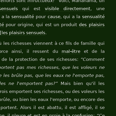
 efforts sont infructueux!”
Voici, Mahānāma, un
sensuels
qui est
visible directement
, une
 a la
sensualité
pour
cause
, qui a la
sensualité
té
pour origine, qui est un produit
des plaisirs
[les plaisirs sensuels
.
les richesses viennent à ce fils de famille qui
fforce ainsi, il ressent du
mal-être
et de la
de la protection de ses richesses:
“Comment
portent pas mes richesses, que les voleurs ne
e les brûle pas, que les eaux ne l'emporte pas,
les ne l'emportent pas?”
Mais bien qu'il les
 rois emportent ses richesses, ou des voleurs les
brûle, ou bien les eaux l'emporte, ou encore des
rtent. Alors il est abattu, il est affligé, il se
ne, il pleure et est en proie à la
confusion
:
“Ce