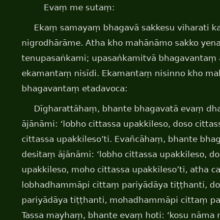
Evaṃ me sutaṃ:
Ekaṃ samayaṃ bhagavā sakkesu viharati k
nigrodhārāme. Atha kho mahānāmo sakko yen
tenupasaṅkami; upasaṅkamitvā bhagavantaṃ 
ekamantaṃ nisīdi. Ekamantaṃ nisinno kho m
bhagavantaṃ etadavoca:
Dīgharattāhaṃ, bhante bhagavatā evaṃ d
ājānāmi: ‘lobho cittassa upakkileso, doso citta
cittassa upakkileso’ti. Evañcāhaṃ, bhante b
desitaṃ ājānāmi: ‘lobho cittassa upakkileso, do
upakkileso, moho cittassa upakkileso’ti, atha 
lobhadhammāpi cittaṃ pariyādāya tiṭṭhanti, 
pariyādāya tiṭṭhanti, mohadhammāpi cittaṃ par
Tassa mayhaṃ, bhante evaṃ hoti: ‘kosu nām