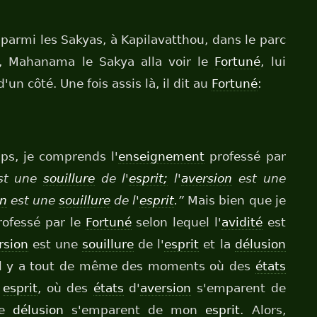
 parmi les Sakyas, à Kapilavatthou, dans le parc
là, Mahanama le Sakya alla voir le
Fortuné
, lui
un côté. Une fois assis là, il dit au
Fortuné
:
ps, je comprends l'
enseignement
professé par
st une
souillure
de l'
esprit;
l'
aversion
est une
on
est une
souillure
de l'
esprit
.”
Mais bien que je
ofessé par le
Fortuné
selon lequel l'
avidité
est
rsion
est une
souillure
de l'
esprit
et la
délusion
il y a tout de même des moments où des
états
n
esprit
, où des
états
d'
aversion
s'emparent de
e
délusion
s'emparent de mon
esprit
. Alors,