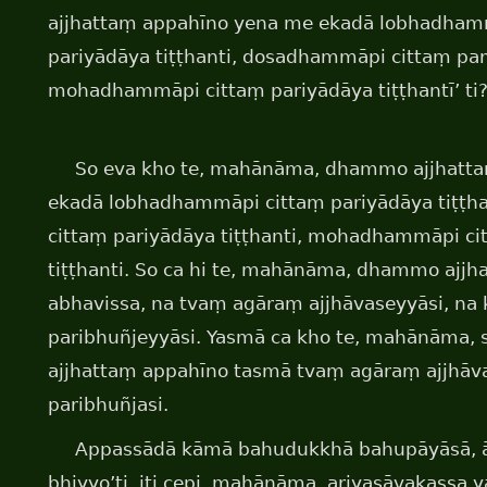
ajjhattaṃ appahīno yena me ekadā lobhadham
pariyādāya tiṭṭhanti, dosadhammāpi cittaṃ pari
mohadhammāpi cittaṃ pariyādāya tiṭṭhantī’ ti
So eva kho te, mahānāma, dhammo ajjhatta
ekadā lobhadhammāpi cittaṃ pariyādāya tiṭṭh
cittaṃ pariyādāya tiṭṭhanti, mohadhammāpi ci
tiṭṭhanti. So ca hi te, mahānāma, dhammo ajjh
abhavissa, na tvaṃ agāraṃ ajjhāvaseyyāsi, na
paribhuñjeyyāsi. Yasmā ca kho te, mahānāma,
ajjhattaṃ appahīno tasmā tvaṃ agāraṃ ajjhāv
paribhuñjasi.
Appassādā kāmā bahudukkhā bahupāyāsā, ā
bhiyyo’ti, iti cepi, mahānāma, ariyasāvakassa