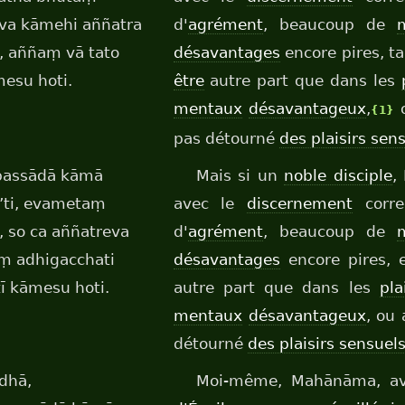
va kāmehi aññatra
d'
agrément
, beaucoup de
m
, aññaṃ vā tato
désavantages
encore pires, ta
mesu hoti.
être
autre part que dans les
mentaux
désavantageux
,
o
{1}
pas détourné
des plaisirs sen
ppassādā kāmā
Mais si un
noble disciple
,
’ti, evametaṃ
avec le
discernement
corre
 so ca aññatreva
d'
agrément
, beaucoup de
m
ṃ adhigacchati
désavantages
encore pires, 
ī kāmesu hoti.
autre part que dans les
pla
mentaux
désavantageux
, ou 
détourné
des plaisirs sensuel
dhā,
Moi-même, Mahānāma, 