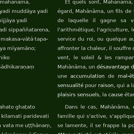
, mahānāma,
Et quels sont, Mahānāma,
 yadi muddāya yadi
égard, Mahānāma, un fils de f
ijjāya yadi
de laquelle il gagne sa vi
adi sippaññatarena,
l'arithmétique, l'agriculture,
·makasa-vātā·tapa-
service du roi, ou quelque autr
āya mīyamāno;
affronter la chaleur, il souffr
hiko
vent, le soleil & les rampant
mādhikaraṇaṃ
Mahānāma, un
désavantage
d
une
accumulation
de
mal-êt
sensualité
pour
raison
, qui a 
plaisirs sensuels
, la
cause
étan
ahato ghaṭato
Dans le cas, Mahānāma, o
 kilamati paridevati
famille qui s'active, s'applique 
ṃ vata me uṭṭhānaṃ,
se lamente, il se frappe la po