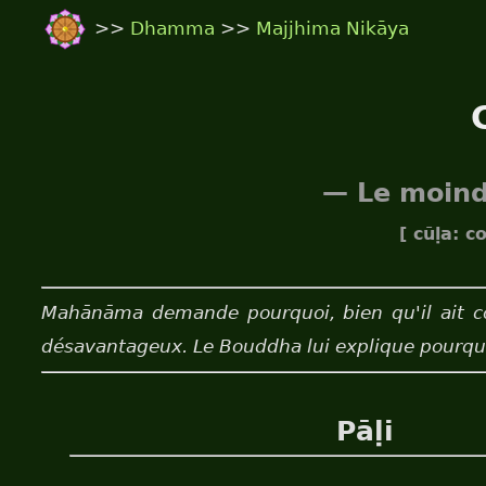
>>
Dhamma
>>
Majjhima Nikāya
— Le moind
[ cūḷa: 
Mahānāma demande pourquoi, bien qu'il ait co
désavantageux. Le Bouddha lui explique pourquoi 
Pāḷi