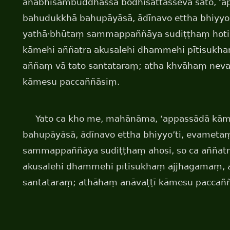
anabhisambuddhassa bodhisattasseva sato, ‘
bahudukkhā bahupāyāsā, ādīnavo ettha bhiyyo
yathā·bhūtaṃ sammappaññāya sudiṭṭhaṃ hoti,
kāmehi aññatra akusalehi dhammehi pītisukh
aññaṃ vā tato santataraṃ; atha khvāhaṃ neva 
kāmesu paccaññāsiṃ.
Yato ca kho me, mahānāma, ‘appassādā kā
bahupāyāsā, ādīnavo ettha bhiyyo’ti, evamet
sammappaññāya sudiṭṭhaṃ ahosi, so ca aññatr
akusalehi dhammehi pītisukhaṃ ajjhagamaṃ, 
santataraṃ; athāhaṃ anāvaṭṭī kāmesu paccañ