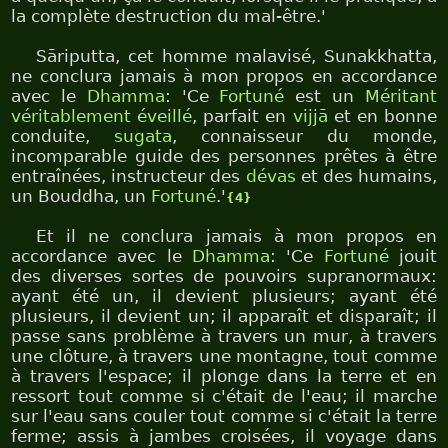
la complète destruction du mal-être.'
Sāriputta, cet homme malavisé, Sunakkhatta,
ne conclura jamais à mon propos en accordance
avec le
Dhamma
: 'Ce
Fortuné
est un
Méritant
véritablement éveillé
, parfait en
vijjā
et en bonne
conduite,
sugata
, connaisseur du monde,
incomparable guide des personnes prêtes à être
entraînées, instructeur des
dévas
et des humains,
un Bouddha, un
Fortuné
.'
{4}
Et il ne conclura jamais à mon propos en
accordance avec le
Dhamma
: 'Ce
Fortuné
jouit
des diverses sortes de pouvoirs supranormaux:
ayant été un, il devient plusieurs; ayant été
plusieurs, il devient un; il apparaît et disparaît; il
passe sans problème à travers un mur, à travers
une clôture, à travers une montagne, tout comme
à travers l'espace; il plonge dans la terre et en
ressort tout comme si c'était de l'eau; il marche
sur l'eau sans couler tout comme si c'était la terre
ferme; assis à jambes croisées, il voyage dans