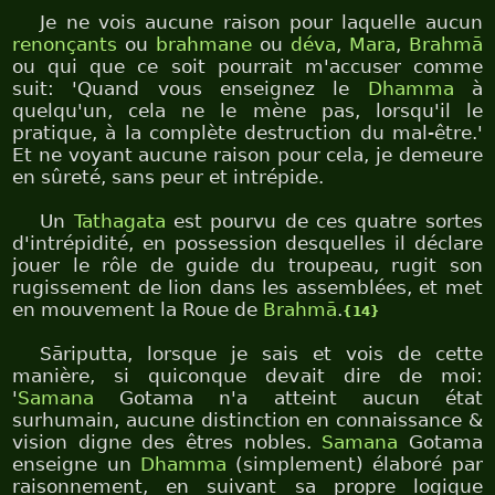
Je ne vois aucune raison pour laquelle aucun
renonçants
ou
brahmane
ou
déva
,
Mara
,
Brahmā
ou qui que ce soit pourrait m'accuser comme
suit: 'Quand vous enseignez le
Dhamma
à
quelqu'un, cela ne le mène pas, lorsqu'il le
pratique, à la complète destruction du mal-être.'
Et ne voyant aucune raison pour cela, je demeure
en sûreté, sans peur et intrépide.
Un
Tathagata
est pourvu de ces quatre sortes
d'intrépidité, en possession desquelles il déclare
jouer le rôle de guide du troupeau, rugit son
rugissement de lion dans les assemblées, et met
en mouvement la Roue de
Brahmā
.
{14}
Sāriputta, lorsque je sais et vois de cette
manière, si quiconque devait dire de moi:
'
Samana
Gotama n'a atteint aucun état
surhumain, aucune distinction en connaissance &
vision digne des êtres nobles.
Samana
Gotama
enseigne un
Dhamma
(simplement) élaboré par
raisonnement, en suivant sa propre logique