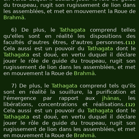
du troupeau, rugit son rugissement de lion dans
les assemblées, et met en mouvement la Roue de
Brahmā
.
6) De plus, le
Tathagata
comprend telles
qu'elles sont en réalité les dispositions des
facultés d'autres êtres, d'autres personnes.
{11}
Cela aussi est un pouvoir du
Tathagata
dont le
Tathagata
est doué, en vertu duquel il déclare
jouer le rôle de guide du troupeau, rugit son
rugissement de lion dans les assemblées, et met
en mouvement la Roue de
Brahmā
.
7) De plus, le
Tathagata
comprend tels qu'ils
sont en réalité la souillure, la purification et
l'émergence par rapport aux
jhānas
, les
libérations, concentrations et réalisations.
{12}
Cela aussi est un pouvoir du
Tathagata
dont le
Tathagata
est doué, en vertu duquel il déclare
jouer le rôle de guide du troupeau, rugit son
rugissement de lion dans les assemblées, et met
en mouvement la Roue de
Brahmā
.