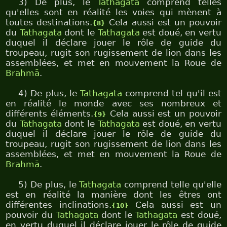
3) De plus, le
Tathagata
comprend telles
qu'elles sont en réalité les voies qui mènent à
toutes destinations.
Cela aussi est un pouvoir
{8}
du
Tathagata
dont le
Tathagata
est doué, en vertu
duquel il déclare jouer le rôle de guide du
troupeau, rugit son rugissement de lion dans les
assemblées, et met en mouvement la Roue de
Brahmā
.
4) De plus, le
Tathagata
comprend tel qu'il est
en réalité le monde avec ses nombreux et
différents éléments.
Cela aussi est un pouvoir
{9}
du
Tathagata
dont le
Tathagata
est doué, en vertu
duquel il déclare jouer le rôle de guide du
troupeau, rugit son rugissement de lion dans les
assemblées, et met en mouvement la Roue de
Brahmā
.
5) De plus, le
Tathagata
comprend telle qu'elle
est en réalité la manière dont les êtres ont
différentes inclinations.
Cela aussi est un
{10}
pouvoir du
Tathagata
dont le
Tathagata
est doué,
en vertu duquel il déclare jouer le rôle de guide