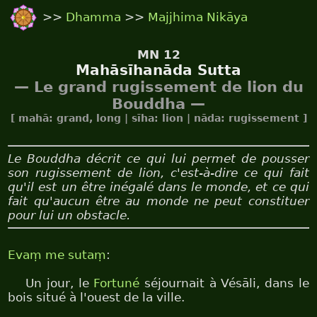
>>
Dhamma
>>
Majjhima Nikāya
MN 12
Mahāsīhanāda Sutta
— Le grand rugissement de lion du
Bouddha —
[ mahā: grand, long | sīha: lion | nāda: rugissement ]
Le Bouddha décrit ce qui lui permet de pousser
son rugissement de lion, c'est-à-dire ce qui fait
qu'il est un être inégalé dans le monde, et ce qui
fait qu'aucun être au monde ne peut constituer
pour lui un obstacle.
Evaṃ me sutaṃ
:
Un jour, le
Fortuné
séjournait à Vésāli, dans le
bois situé à l'ouest de la ville.