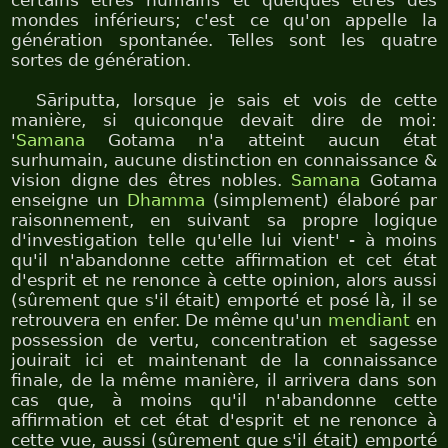
certains êtres humains et quelques êtres des
mondes inférieurs; c'est ce qu'on appelle la
génération spontanée. Telles sont les quatre
sortes de génération.
Sāriputta, lorsque je sais et vois de cette
manière, si quiconque devait dire de moi:
'
Samana
Gotama n'a atteint aucun état
surhumain, aucune distinction en connaissance &
vision digne des êtres nobles.
Samana
Gotama
enseigne un
Dhamma
(simplement) élaboré par
raisonnement, en suivant sa propre logique
d'investigation telle qu'elle lui vient' - à moins
qu'il n'abandonne cette affirmation et cet état
d'esprit et ne renonce à cette opinion, alors aussi
(sûrement que s'il était) emporté et posé là, il se
retrouvera en enfer. De même qu'un
mendiant
en
possession de vertu, concentration et sagesse
jouirait ici et maintenant de la connaissance
finale, de la même manière, il arrivera dans son
cas que, à moins qu'il n'abandonne cette
affirmation et cet état d'esprit et ne renonce à
cette vue, aussi (sûrement que s'il était) emporté