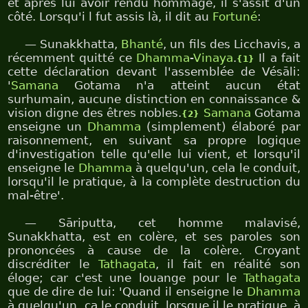
et après lui avoir rendu hommage, il s'assit d'un
côté. Lorsqu'i l fut assis là, il dit au
Fortuné
:
— Sunakkhatta,
Bhanté
, un fils des Licchavis, a
récemment quitté ce
Dhamma
-
Vinaya
.
Il a fait
{1}
cette déclaration devant l'assemblée de Vésāli:
'
Samana
Gotama n'a atteint aucun état
surhumain, aucune distinction en connaissance &
vision digne des êtres nobles.
Samana
Gotama
{2}
enseigne un
Dhamma
(simplement) élaboré par
raisonnement, en suivant sa propre logique
d'investigation telle qu'elle lui vient, et lorsqu'il
enseigne le
Dhamma
à quelqu'un, cela le conduit,
lorsqu'il le pratique, à la complète destruction du
mal-être'.
— Sāriputta, cet homme malavisé,
Sunakkhatta, est en colère, et ses paroles son
prononcées à cause de la colère. Croyant
discréditer le
Tathagata
, il fait en réalité son
éloge; car c'est une louange pour le
Tathagata
que de dire de lui: 'Quand il enseigne le
Dhamma
à quelqu'un, ça le conduit, lorsque il le pratique, à