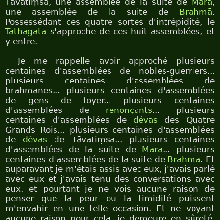
Tāvatiṃsa, une assemblée de la suite de
Mara
,
une assemblée de la suite de
Brahmā
.
Possessédant ces quatre sortes d'intrépidité, le
Tathagata
s'approche de ces huit assemblées, et
y entre.
Je me rappelle avoir approché plusieurs
centaines d'assemblées de nobles-guerriers...
plusieurs centaines d'assemblées de
brahmanes... plusieurs centaines d'assemblées
de gens de foyer... plusieurs centaines
d'assemblées de
renonçants
... plusieurs
centaines d'assemblées de
dévas
des Quatre
Grands Rois... plusieurs centaines d'assemblées
de
dévas
de Tāvatiṃsa... plusieurs centaines
d'assemblées de la suite de
Mara
... plusieurs
centaines d'assemblées de la suite de
Brahmā
. Et
auparavant je m'étais assis avec eux, j'avais parlé
avec eux et j'avais tenu des conversations avec
eux, et pourtant je ne vois aucune raison de
penser que la peur ou la timidité puissent
m'envahir en une telle occasion. Et ne voyant
aucune raison pour cela, je demeure en sûreté,