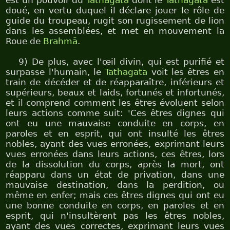
est un pouvoir du
Tathagata
dont le
Tathagata
est
doué, en vertu duquel il déclare jouer le rôle de
guide du troupeau, rugit son rugissement de lion
dans les assemblées, et met en mouvement la
Roue de
Brahmā
.
9) De plus, avec l'œil divin, qui est purifié et
surpasse l'humain, le
Tathagata
voit les êtres en
train de décéder et de réapparaître, inférieurs et
supérieurs, beaux et laids, fortunés et infortunés,
et il comprend comment les êtres évoluent selon
leurs actions comme suit: 'Ces êtres dignes qui
ont eu une mauvaise conduite en corps, en
paroles et en esprit, qui ont insulté les êtres
nobles, ayant des vues erronées, exprimant leurs
vues erronées dans leurs actions, ces êtres, lors
de la dissolution du corps, après la mort, ont
réapparu dans un état de privation, dans une
mauvaise destination, dans la perdition, ou
même en enfer; mais ces êtres dignes qui ont eu
une bonne conduite en corps, en paroles et en
esprit, qui n'insultèrent pas les êtres nobles,
ayant des vues correctes, exprimant leurs vues