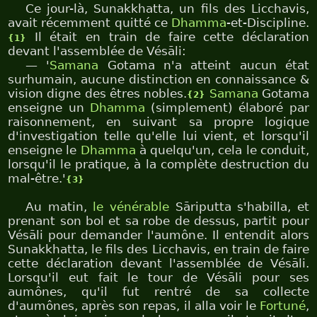
Ce jour-là, Sunakkhatta, un fils des Licchavis,
avait récemment quitté ce
Dhamma
-et-Discipline.
Il était en train de faire cette déclaration
{1}
devant l'assemblée de Vésāli:
— '
Samana
Gotama n'a atteint aucun état
surhumain, aucune distinction en connaissance &
vision digne des êtres nobles.
Samana
Gotama
{2}
enseigne un
Dhamma
(simplement) élaboré par
raisonnement, en suivant sa propre logique
d'investigation telle qu'elle lui vient, et lorsqu'il
enseigne le
Dhamma
à quelqu'un, cela le conduit,
lorsqu'il le pratique, à la complète destruction du
mal-être.'
{3}
Au matin,
le vénérable
Sāriputta s'habilla, et
prenant son bol et sa robe de dessus, partit pour
Vésāli pour demander l'aumône. Il entendit alors
Sunakkhatta, le fils des Licchavis, en train de faire
cette déclaration devant l'assemblée de Vésāli.
Lorsqu'il eut fait le tour de Vésāli pour ses
aumônes, qu'il fut rentré de sa collecte
d'aumônes, après son repas, il alla voir le
Fortuné
,