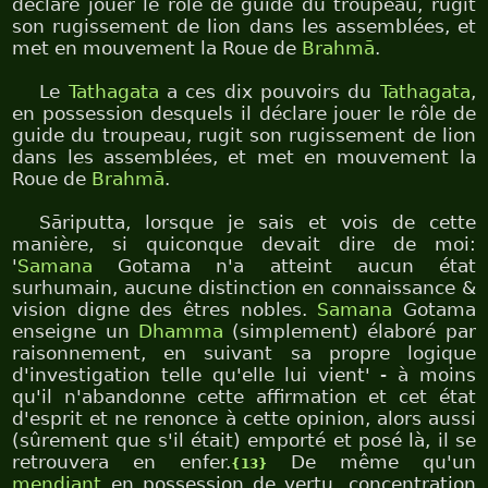
déclare jouer le rôle de guide du troupeau, rugit
son rugissement de lion dans les assemblées, et
met en mouvement la Roue de
Brahmā
.
Le
Tathagata
a ces dix pouvoirs du
Tathagata
,
en possession desquels il déclare jouer le rôle de
guide du troupeau, rugit son rugissement de lion
dans les assemblées, et met en mouvement la
Roue de
Brahmā
.
Sāriputta, lorsque je sais et vois de cette
manière, si quiconque devait dire de moi:
'
Samana
Gotama n'a atteint aucun état
surhumain, aucune distinction en connaissance &
vision digne des êtres nobles.
Samana
Gotama
enseigne un
Dhamma
(simplement) élaboré par
raisonnement, en suivant sa propre logique
d'investigation telle qu'elle lui vient' - à moins
qu'il n'abandonne cette affirmation et cet état
d'esprit et ne renonce à cette opinion, alors aussi
(sûrement que s'il était) emporté et posé là, il se
retrouvera en enfer.
De même qu'un
{13}
mendiant
en possession de vertu, concentration