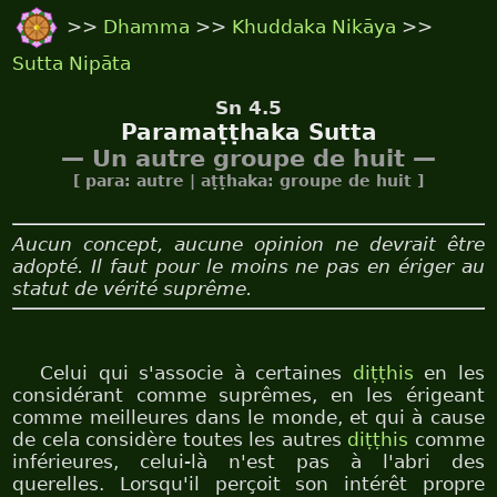
>>
Dhamma
>>
Khuddaka Nikāya
>>
Sutta Nipāta
Sn 4.5
Paramaṭṭhaka Sutta
— Un autre groupe de huit —
[ para: autre | aṭṭhaka: groupe de huit ]
Aucun concept, aucune opinion ne devrait être
adopté. Il faut pour le moins ne pas en ériger au
statut de vérité suprême.
Celui qui s'associe à certaines
diṭṭhis
en les
considérant comme suprêmes, en les érigeant
comme meilleures dans le monde, et qui à cause
de cela considère toutes les autres
diṭṭhis
comme
inférieures, celui-là n'est pas à l'abri des
querelles. Lorsqu'il perçoit son intérêt propre