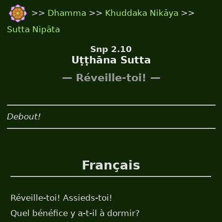
>>
Dhamma
>>
Khuddaka Nikāya
>>
Sutta Nipāta
Snp 2.10
Uṭṭhāna Sutta
— Réveille-toi! —
Debout!
Français
Réveille-toi! Assieds-toi!
Quel bénéfice y a-t-il à dormir?