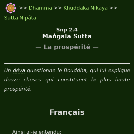
>>
Dhamma
>>
Khuddaka Nikāya
>>
Sutta Nipāta
Snp 2.4
Maṅgala Sutta
— La prospérité —
Un
déva
questionne le Bouddha, qui lui explique
douze choses qui constituent la plus haute
prospérité.
Français
Ainsi ai-je entendu: