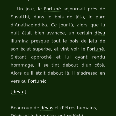
Un jour, le
Fortuné
séjournait près de
Savatthi, dans le bois de Jéta, le parc
d'Anāthapiṇḍika. Ce jour-là, alors que la
nuit était bien avancée, un certain
déva
illumina presque tout le bois de Jeta de
son éclat superbe, et vint voir le
Fortuné
.
S'étant approché et lui ayant rendu
hommage, il se tint debout d'un côté.
Alors qu'il était debout là, il s'adressa en
vers au
Fortuné
:
[
déva
:]
Beaucoup de
dévas
et d'êtres humains,
Désirant le bien-être, ont réfléchi