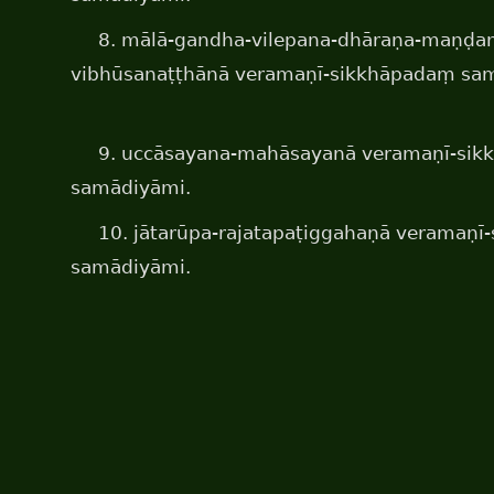
8. mālā-gandha-vilepana-dhāraṇa-maṇḍa
vibhūsanaṭṭhānā veramaṇī-sikkhāpadaṃ sa
9. uccāsayana-mahāsayanā veramaṇī-si
samādiyāmi.
10. jātarūpa-rajatapaṭiggahaṇā veramaṇ
samādiyāmi.