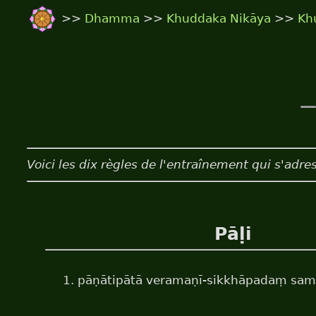
>>
Dhamma
>>
Khuddaka Nikāya
>>
Kh
—
Voici les dix règles de l'entraînement qui s'adr
Pāḷi
1. pāṇātipātā veramaṇī-sikkhāpadaṃ sam