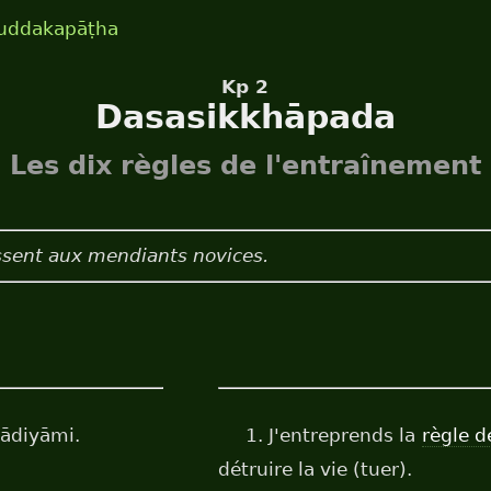
uddakapāṭha
Kp 2
Dasasikkhāpada
 Les dix règles de l'entraînement
essent aux mendiants novices.
ādiyāmi.
1. J'entreprends la
règle d
détruire la vie (tuer).