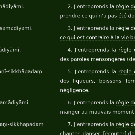
mādiyāmi.
2. J'entreprends la
règle d
prendre ce qui n'a pas été do
 samādiyāmi.
3. J'entreprends la
règle d
ce qui est contraire à la vie
ādiyāmi.
4. J'entreprends la
règle 
des
paroles mensongères
(de
aṇī-sikkhāpadaṃ
5. J'entreprends la
règle 
des
liqueurs, boissons fe
négligence
.
samādiyāmi.
6. J'entreprends la
règle d
manger au mauvais moment (a
maṇī-sikkhāpadaṃ
7. J'entreprends la
règle d
chanter, danser, [écouter] de