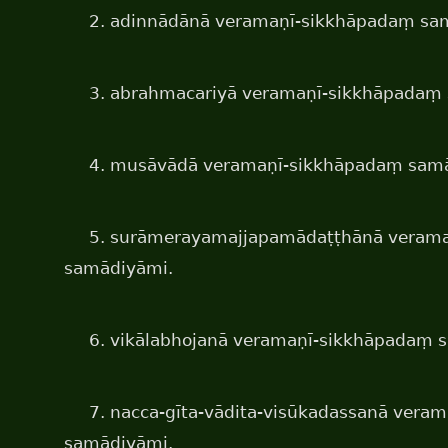
2. adinnādānā veramaṇī-sikkhāpadaṃ sa
3. abrahmacariyā veramaṇī-sikkhāpadaṃ
4. musāvādā veramaṇī-sikkhāpadaṃ sam
5. surāmerayamajjapamādaṭṭhānā veram
samādiyāmi.
6. vikālabhojanā veramaṇī-sikkhāpadaṃ 
7. nacca-gīta-vādita-visūkadassanā vera
samādiyāmi.