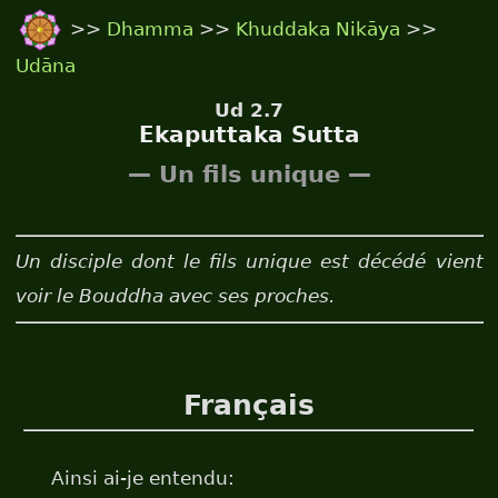
>>
Dhamma
>>
Khuddaka Nikāya
>>
Udāna
Ud 2.7
Ekaputtaka Sutta
— Un fils unique —
Un disciple dont le fils unique est décédé vient
voir le Bouddha avec ses proches.
Français
Ainsi ai-je entendu: