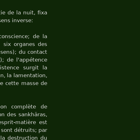
e de la nuit, fixa
sens inverse:
conscience; de la
es six organes des
 sens); du contact
é); de l'appétence
istence surgit la
in, la lamentation,
ute cette masse de
tion complète de
ion des sankhāras,
esprit-matière est
 sont détruits; par
 la destruction du