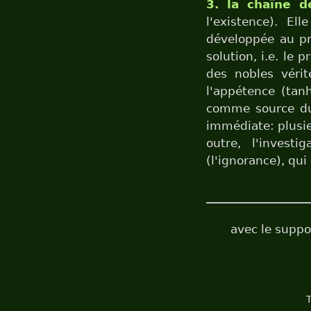
3. la chaîne d
l'existence). E
développée au pr
solution, i.e. le 
des nobles véri
l'appétence (tan
comme source du 
immédiate: plusie
outre, l'inves
(l'ignorance), qu
avec le suppo
T