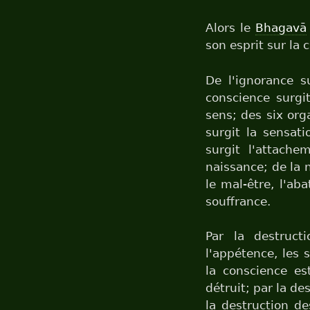
Alors le
Bhagavā
son esprit sur la 
De l'ignorance s
conscience surgit
sens; des six org
surgit la sensati
surgit l'attache
naissance; de la n
le mal-être, l'ab
souffrance.
Par la destruct
l'appétence, les 
la conscience est
détruit; par la de
la destruction de