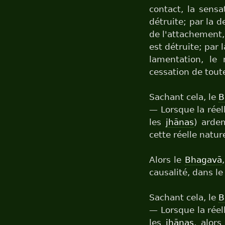
contact, la sensa
détruite; par la d
de l'attachement, 
est détruite; par 
lamentation, le 
cessation de tout
Sachant cela, le
B
— Lorsque la réel
les
jhānas
) arde
cette réelle natur
Alors le
Bhagavā
causalité, dans le
Sachant cela, le
B
— Lorsque la rée
les
jhānas
, alor