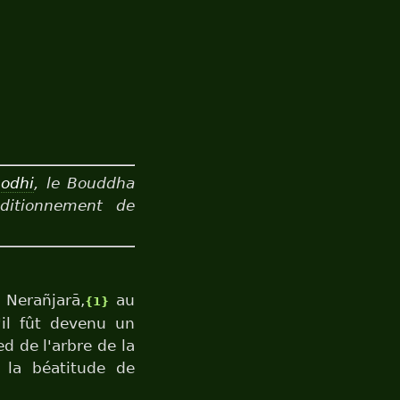
odhi
, le Bouddha
nditionnement de
 Nerañjarā,
au
{1}
'il fût devenu un
d de l'arbre de la
 la béatitude de