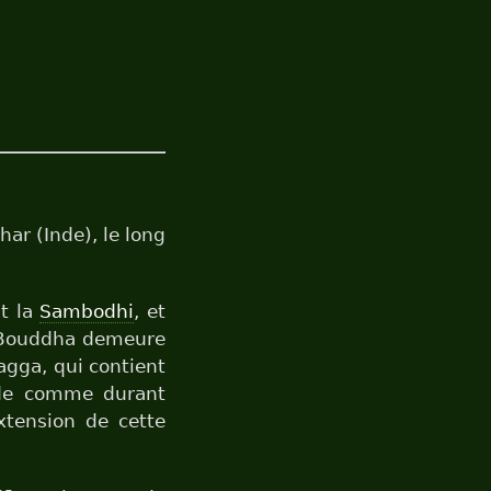
har (Inde), le long
nt la
Sambodhi
, et
le Bouddha demeure
agga, qui contient
iode comme durant
extension de cette