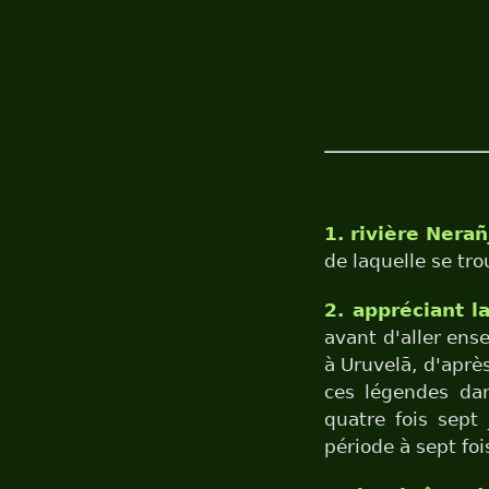
1. rivière Nerañ
de laquelle se tr
2. appréciant l
avant d'aller ens
à Uruvelā, d'aprè
ces légendes dan
quatre fois sept 
période à sept foi