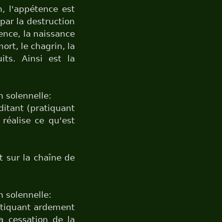
n, l'appétence est
 par la destruction
tence, la naissance
ort, le chagrin, la
its. Ainsi est la
n solennelle:
ditant (pratiquant
réalise ce qu'est
t sur la chaîne de
n solennelle:
atiquant ardement
a cessation de la