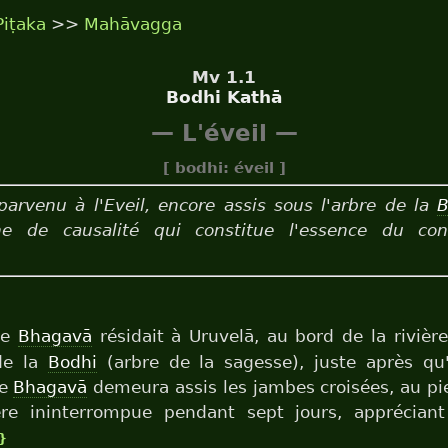
Piṭaka
>>
Mahāvagga
Mv 1.1
Bodhi Kathā
— L'éveil —
[ bodhi: éveil ]
parvenu à l'Eveil, encore assis sous l'arbre de la
B
ne de causalité qui constitue l'essence du co
le
Bhagavā
résidait à Uruvelā, au bord de la rivière
 de la
Bodhi
(arbre de la sagesse), juste après qu
le
Bhagavā
demeura assis les jambes croisées, au pie
re ininterrompue pendant sept jours, appréciant
}