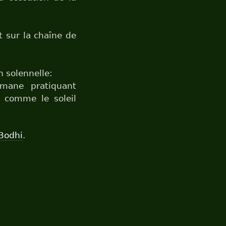
it sur la chaîne de
n solennelle:
hmane pratiquant
, comme le soleil
Bodhi
.