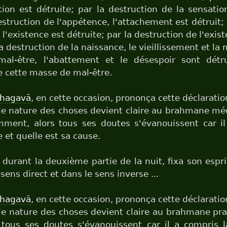
tion est détruite; par la destruction de la sensatio
estruction de l'appétence, l'attachement est détruit;
l'existence est détruite; par la destruction de l'exis
la destruction de la naissance, le vieillissement et la m
mal-être, l'abattement et le désespoir sont détru
e cette masse de mal-être.
hagavā
, en cette occasion, prononça cette déclaratio
le nature des choses devient claire au brahmane mé
mment, alors tous ses doutes s'évanouissent car il 
e et quelle est sa cause.
, durant la deuxième partie de la nuit, fixa son espri
 sens direct et dans le sens inverse ...
hagavā
, en cette occasion, prononça cette déclaratio
lle nature des choses devient claire au brahmane pr
s tous ses doutes s'évanouissent car il a compris l