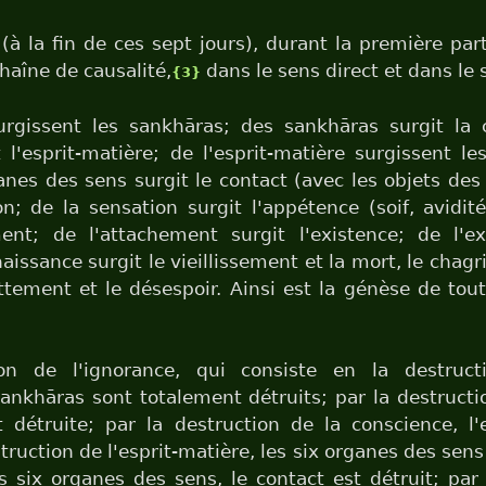
(à la fin de ces sept jours), durant la première parti
chaîne de causalité,
dans le sens direct et dans le 
{3}
urgissent les sankhāras; des sankhāras surgit la 
 l'esprit-matière; de l'esprit-matière surgissent l
anes des sens surgit le contact (avec les objets des
on; de la sensation surgit l'appétence (soif, avidit
ment; de l'attachement surgit l'existence; de l'ex
aissance surgit le vieillissement et la mort, le chagr
attement et le désespoir. Ainsi est la génèse de to
ion de l'ignorance, qui consiste en la destruc
sankhāras sont totalement détruits; par la destruct
 détruite; par la destruction de la conscience, l'
struction de l'esprit-matière, les six organes des sens
s six organes des sens, le contact est détruit; par