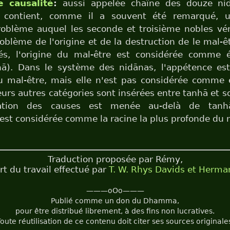
e causalité
:
aussi appelée chaîne des douze ni
lle contient, comme il a souvent été remarqué, 
oblème auquel les seconde et troisième nobles vé
problème de l'origine et de la destruction de le mal-
tés, l'origine du mal-être est considérée comme 
hā). Dans le système des nidānas, l'appétence es
mal-être, mais elle n'est pas considérée comme 
urs autres catégories sont insérées entre tanhā et so
tigation des causes est menée au-delà de tan
i est considérée comme la racine la plus profonde du 
Traduction proposée par Rémy,
rt du travail effectué par
T. W. Rhys Davids et Herm
———oOo———
Publié comme un don du Dhamma,
pour être distribué librement, à des fins non lucratives.
oute réutilisation de ce contenu doit citer ses sources originale