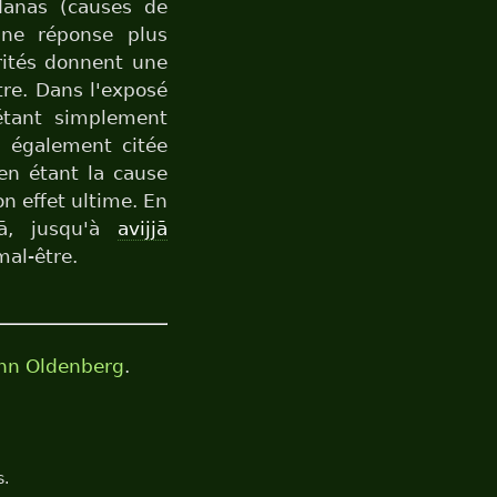
dānas (causes de
une réponse plus
rités donnent une
être. Dans l'exposé
étant simplement
t également citée
en étant la cause
n effet ultime. En
hā, jusqu'à
avijjā
mal-être.
ann Oldenberg
.
s.