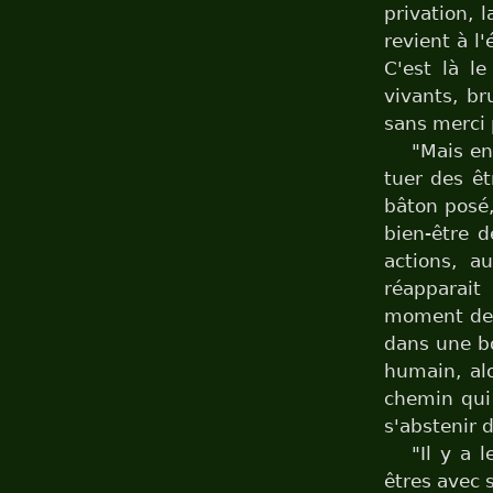
privation, l
revient à l'
C'est là l
vivants, br
sans merci 
"Mais en
tuer des êt
bâton posé,
bien-être d
actions, a
réapparait
moment de l
dans une bo
humain, alo
chemin qui 
s'abstenir d
"Il y a
êtres avec 