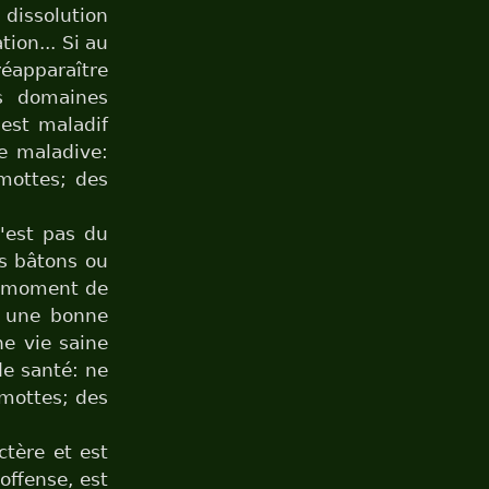
 dissolution
tion... Si au
réapparaître
es domaines
l est maladif
ie maladive:
mottes; des
'est pas du
es bâtons ou
au moment de
ns une bonne
une vie saine
de santé: ne
 mottes; des
tère et est
offense, est