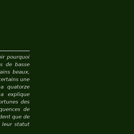
oir pourquoi
es de basse
tains beaux,
certains une
ha quatorze
ha explique
ortunes des
équences de
ndent que de
 leur statut