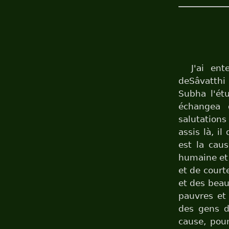
J'ai en
deSâvatthi
Subha l'étu
échangea 
salutations 
assis là, i
est la cau
humaine et 
et de court
et des beau
pauvres et 
des gens d
cause, pour