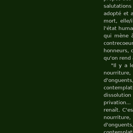
salutation
adopté et a
mort, elle/
l'état humai
qui mène à
contrecoeu
honneurs, d
qu'on rend 
"Il y a
nourriture,
d'onguents
contemplati
dissolution
privation...
renaît. C'
nourriture,
d'onguents
contemplati