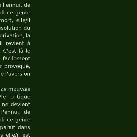
 l'ennui, de
pli ce genre
rt, elle/il
ssolution du
privation, la
il revient à
. C'est là le
e facilement
ir provoqué,
e l'aversion
pas mauvais
e critique
, ne devient
l'ennui, de
pli ce genre
pparaît dans
 elle/il est