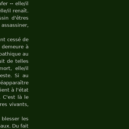
er -- elle/il
le/il renaît.
sin d'êtres
 assassiner,
nt cessé de
et demeure à
mpathique au
it de telles
rt, elle/il
este. Si au
réapparaître
ent à l'état
 C'est là le
res vivants,
blesser les
aux. Du fait