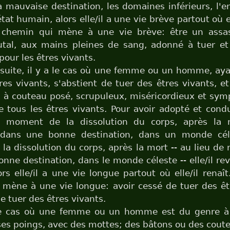
a mauvaise destination, les domaines inférieurs, l'enf
état humain, alors elle/il a une vie brève partout où el
e chemin qui mène à une vie brève: être un assas
utal, aux mains pleines de sang, adonné à tuer et
pour les êtres vivants.
suite, il y a le cas où une femme ou un homme, aya
res vivants, s'abstient de tuer des êtres vivants, 
 à couteau posé, scrupuleux, miséricordieux et sy
e tous les êtres vivants. Pour avoir adopté et condu
u moment de la dissolution du corps, après la mo
 dans une bonne destination, dans un monde cél
a dissolution du corps, après la mort -- au lieu de 
nne destination, dans le monde céleste -- elle/il revi
rs elle/il a une vie longue partout où elle/il renaît.
mène à une vie longue: avoir cessé de tuer des êt
e tuer des êtres vivants.
 le cas où une femme ou un homme est du genre à 
ses poings, avec des mottes; des bâtons ou des coute