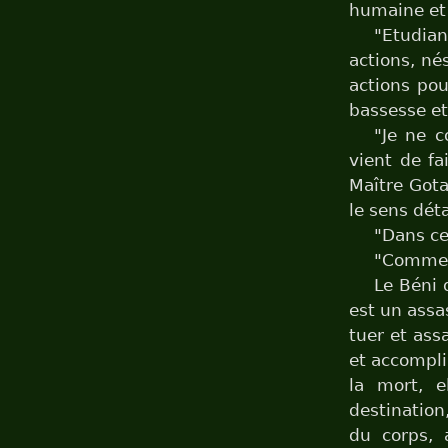
humaine et 
"Etudiant
actions, nés
actions pou
bassesse et
"Je ne 
vient de fa
Maître Got
le sens déta
"Dans ce 
"Comme v
Le Béni 
est un assa
tuer et ass
et accompli
la mort, e
destination
du corps, 