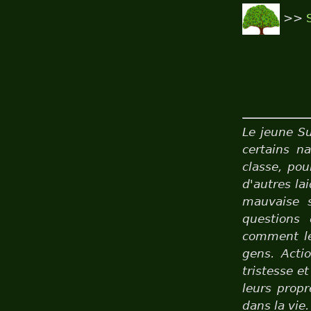
>>
Le jeune Su
certains n
classe, pou
d'autres la
mauvaise s
questions 
comment le
gens. Acti
tristesse e
leurs propr
dans la vie.