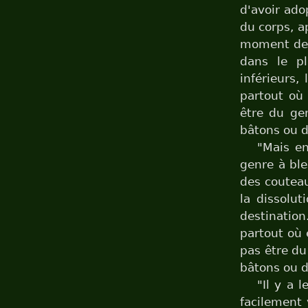
d'avoir ado
du corps, ap
moment de l
dans le pl
inférieurs, 
partout où 
être du ge
bâtons ou d
"Mais e
genre à ble
des couteau
la dissolut
destination.
partout où 
pas être du
bâtons ou d
"Il y a
facilement 