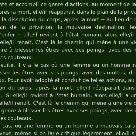
pté et accompli ce genre d'actions, au moment de la
rès la mort, elle/il réapparait dans le plan de la priva
a dissolution du corps, après la mort -- au lieu de 
an de la privation, la mauvaise destination, l
l'enfer -- elle/il revient à l'état humain, alors elle/i
elle/il renaît. C'est là le chemin qui mène à une v
nre à blesser les êtres avec ses poings, avec des 
es couteaux.
nsuite, il y a le cas où une femme ou un homme n
sser les êtres avec ses poings, avec des mottes; d
x. Pour avoir adopté et conduit de telles actions, 
ion du corps, après la mort, elle/il réapparait da
.. Si elle/il revient à l'état humain, alors elle/il a 
elle/il renaît. C'est là le chemin qui mène à une vie 
 genre à blesser les êtres avec ses poings, avec des
es couteaux.
 le cas, où une femme ou un homme a mauvais carac
vexé; même si on la/le critique légèrement, elle/il s'