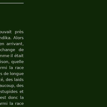
ouvait près
dika. Alors
en arrivant,
échange de
omme il était
ison, quelle
rmi la race
ns de longue
é, des laids
eaucoup, des
 stupides et
est donc la
armi la race