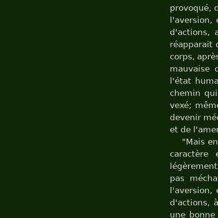
provoqué, d
l'aversion,
d'actions,
réapparait 
corps, après
mauvaise de
l'état humai
chemin qui 
vexé; même 
devenir méc
et de l'ame
"Mais en
caractère
légèrement,
pas méchan
l'aversion,
d'actions, 
une bonne d