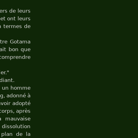
iers de leurs
 et ont leurs
en termes de
ître Gotama
rait bon que
 comprendre
er."
diant.
 ou un homme
ng, adonné à
avoir adopté
corps, après
la mauvaise
 dissolution
 plan de la