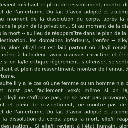
evient méchant et plein de ressentiment; montre de
 et de l'amertume. Du fait d'avoir adopté et accom
 au moment de la dissolution du corps, après la mo
dans le plan de la privation... Si au moment de la di
 la mort -- au lieu de réapparaître dans le plan de la 
stination, les domaines inférieurs, l'enfer -- elle/
n, alors elle/il est est laid partout où elle/il renaît
mène à la laideur: avoir mauvais caractère et êtr
si on la/le critique légèrement, s'offenser, se sent
hant et plein de ressentiment; montrer de l'ennui, d
rtume.
suite il y a le cas où une femme ou un homme n'a 
 et n'est pas facilement vexé; même si on la/l
 elle/il ne s'offense pas, ne se sent pas provoqué
t et plein de ressentiment; ne montre pas de 
 et de l'amertume. Du fait d'avoir adopté et accom
à la dissolution du corps, après la mort, elle/il réa
estination... Si elle/il revient à l'état humain, alors