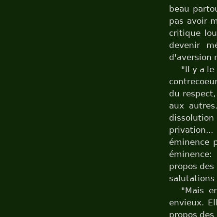
beau partou
pas avoir m
critique lo
devenir m
d'aversion 
"Il y a 
contrecoeur
du respect,
aux autres
dissolution
privation...
éminence pa
éminence: 
propos des 
salutations
"Mais e
envieux. El
propos des 