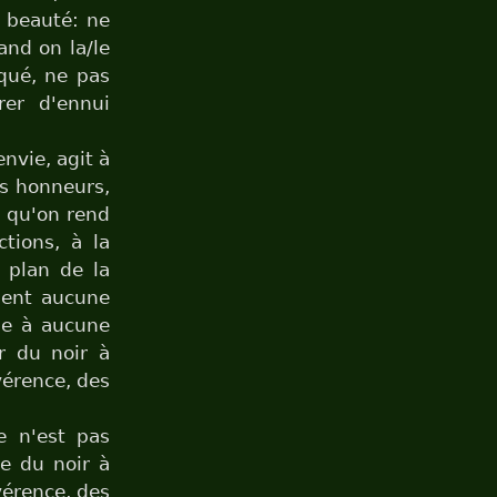
a beauté: ne
and on la/le
oqué, ne pas
er d'ennui
nvie, agit à
es honneurs,
n qu'on rend
tions, à la
e plan de la
btient aucune
ène à aucune
r du noir à
vérence, des
 n'est pas
ie du noir à
vérence, des