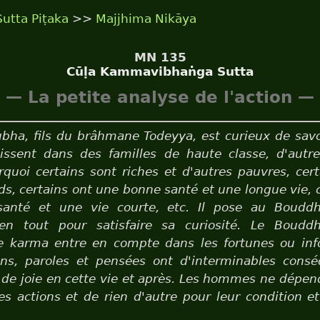
Sutta Piṭaka
>>
Majjhima Nikāya
MN 135
Cūḷa Kammavibhaṅga Sutta
— La petite analyse de l'action —
bha, fils du brâhmane Todeyya, est curieux de sav
aissent dans des familles de haute classe, d'autr
rquoi certains sont riches et d'autres pauvres, cer
ids, certains ont une bonne santé et une longue vie, 
anté et une vie courte, etc. Il pose au Boudd
en tout pour satisfaire sa curiosité. Le Boudd
 karma entre en compte dans les fortunes ou inf
ons, paroles et pensées ont d'interminables cons
t de joie en cette vie et après. Les hommes ne dépe
es actions et de rien d'autre pour leur condition et