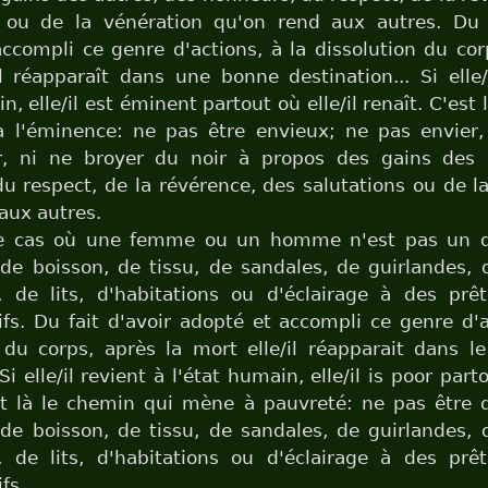
s ou de la vénération qu'on rend aux autres. Du f
ccompli ce genre d'actions, à la dissolution du cor
il réapparaît dans une bonne destination... Si elle/
n, elle/il est éminent partout où elle/il renaît. C'est
 l'éminence: ne pas être envieux; ne pas envier, 
r, ni ne broyer du noir à propos des gains des 
u respect, de la révérence, des salutations ou de l
aux autres.
 le cas où une femme ou un homme n'est pas un 
 de boisson, de tissu, de sandales, de guirlandes,
, de lits, d'habitations ou d'éclairage à des prê
fs. Du fait d'avoir adopté et accompli ce genre d'a
 du corps, après la mort elle/il réapparait dans l
 Si elle/il revient à l'état humain, elle/il is poor parto
est là le chemin qui mène à pauvreté: ne pas être 
 de boisson, de tissu, de sandales, de guirlandes,
, de lits, d'habitations ou d'éclairage à des prê
fs.