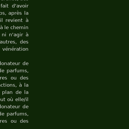
ait d'avoir
ps, après la
il revient à
 là le chemin
ni n'agir à
autres, des
a vénération
donateur de
 de parfums,
tres ou des
ctions, à la
e plan de la
ut où elle/il
donateur de
 de parfums,
tres ou des