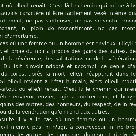
t où elle/il renaît. C'est là le chemin qui mène à l
auvais caractère ni être facilement vexé; même qu
urdement, ne pas s'offenser, ne pas se sentir prov
échant, ni plein de ressentiment, ne pas montr
ni d'amertume.
le cas où une femme ou un homme est envieux. Elle/il e
, et broie du noir à propos des gains des autres, d
 de la révérence, des salutations ou de la vénératio
. Du fait d'avoir adopté et accompli ce genre d'ac
 du corps, après la mort, elle/il réapparait dans l
 Si elle/il revient à l'état humain, alors elle/il n'o
rtout où elle/il renaît. C'est là le chemin qui m
être envieux, envier, agir à contrecoeur, et broye
gains des autres, des honneurs, du respect, de la ré
 ou de la vénération qu'on rend aux autres.
nsuite il y a le cas où une femme ou un homme
le/il n'envie pas, ni n'agit à contrecoeur, ni ne bro
gains des autres, des honneurs, du respect, de la ré