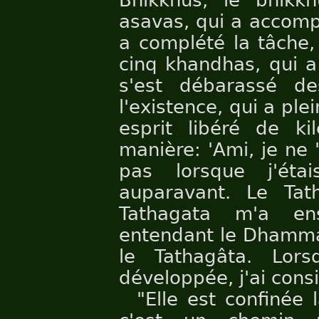
Bhikkhus, le bhikk
asavas, qui a accompl
a complété la tâche,
cinq khandhas, qui a
s'est débarassé de
l'existence, qui a ple
esprit libéré de ki
manière: 'Ami, je ne '
pas lorsque j'ét
auparavant. Le Tat
Tathagata m'a e
entendant le Dhamma 
le Tathagâta. Lor
développée, j'ai cons
"Elle est confinée