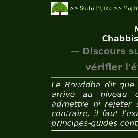
>>
Sutta Piṭaka
>>
Majjh
Chabbi
— Discours su
vérifier l
Le Bouddha dit que 
arrivé au niveau 
admettre ni rejeter 
contraire, il faut l'
principes-guides con