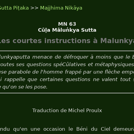
Sutta Piṭaka
>>
Majjhima Nikāya
MN 63
Cūḷa Māluṅkya Sutta
es courtes instructions à Malunk
lunkyaputta menace de défroquer à moins que le
toutes ses questions spéCûlatives et métaphysique
use parabole de l'homme frappé par une flèche empo
i rappelle que certaines questions ne valent tout
e qu'on se les pose.
Traduction de Michel Proulx
tendu qu'en une occasion le Béni du Ciel demeur