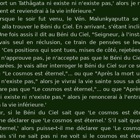
ort un Tathâgata ni existe ni n'existe pas,' alors je 
nt et reviendrai à la vie inférieure."
orsque le soir fut venu, le Vén. Malunkyaputta se
 alla trouver le Béni du Ciel. En arrivant, s'étant inclin
ne fois assis il dit au Béni du Ciel, "Seigneur, à l'i
vais seul en réclusion, ce train de pensées se l
 'Ces positions qui sont tues, mises de côté, rejetées
Je n'approuve pas, je n'accepte pas que le Béni du Ci
arées. Je vais aller interroger le Béni du Ciel sur ce s
 "Le cosmos est éternel,"... ou que "Après la mort 
 n'existe pas," alors je vivrai la vie sainte sous sa di
re pas que "Le cosmos est éternel,"... ou que "Aprè
i existe ni n'existe pas," alors je renoncerai à l'ent
 la vie inférieure.'
r, si le Béni du Ciel sait que 'Le cosmos est éter
 me déclarer que 'Le cosmos est éternel.' S'il sait qu
ternel,' alors puisse-t-il me déclarer que 'Le cosm
ais s'il ne sait pas ni ne voit si le cosmos est ét