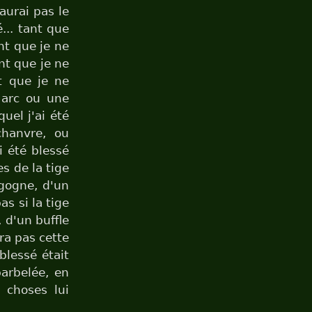
aurai pas le
... tant que
ant que je ne
ant que je ne
nt que je ne
d arc ou une
quel j'ai été
chanvre, ou
i été blessé
es de la tige
igogne, d'un
as si la tige
, d'un buffle
ra pas cette
blessé était
arbelée, en
 choses lui