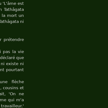
u 'L'âme est
n Tathâgata
s la mort un
Tathâgata ni
ur prétendre
i pas la vie
 déclaré que
ni existe ni
nt pourtant
une flèche
 cousins et
ait, 'On ne
omme qui m'a
ravailleur.'