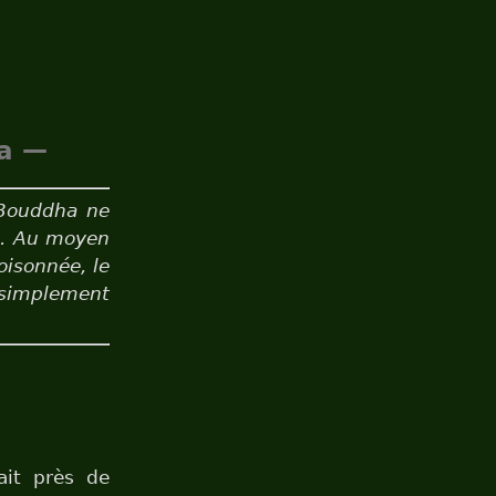
ya —
 Bouddha ne
s. Au moyen
isonnée, le
 simplement
ait près de