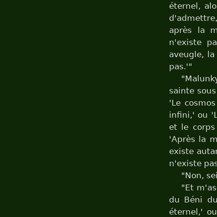
éternel, al
d'admettre, 
après la mo
n'existe pa
aveugle, la
pas.'"
"Malunky
sainte sous
'Le cosmos 
infini,' ou
et le corps
'Après la m
existe auta
n'existe pa
"Non, se
"Et m'as-
du Béni du
éternel,' o