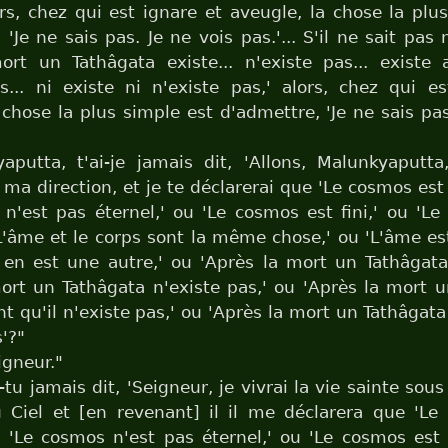
ors, chez qui est ignare et aveugle, la chose la plu
'Je ne sais pas. Je ne vois pas.'... S'il ne sait pas 
rt un Tathâgata existe... n'existe pas... existe 
s... ni existe ni n'existe pas,' alors, chez qui e
 chose la plus simple est d'admettre, 'Je ne sais pas
aputta, t'ai-je jamais dit, 'Allons, Malunkyaputta
 ma direction, et je te déclarerai que 'Le cosmos est 
n'est pas éternel,' ou 'Le cosmos est fini,' ou 'L
 'L'âme et le corps sont la même chose,' ou 'L'âme e
 en est une autre,' ou 'Après la mort un Tathâgata
ort un Tathâgata n'existe pas,' ou 'Après la mort 
nt qu'il n'existe pas,' ou 'Après la mort un Tathâgata 
s'?"
igneur."
tu jamais dit, 'Seigneur, je vivrai la vie sainte sous
 Ciel et [en revenant] il il me déclarera que 'Le
u 'Le cosmos n'est pas éternel,' ou 'Le cosmos est f