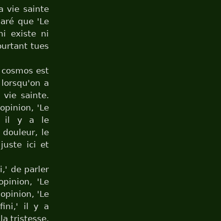
a vie sainte
laré que 'Le
i existe ni
ourtant tues
e cosmos est
, lorsqu'on a
 vie sainte.
opinion, 'Le
, il y a le
a douleur, le
juste ici et
i,' de parler
opinion, 'Le
'opinion, 'Le
ini,' il y a
 la tristesse,