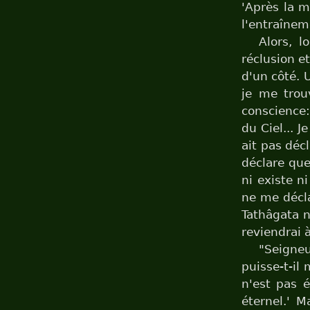
'Après la m
l'entraîneme
Alors, l
réclusion et
d'un côté. U
je me trou
conscience:
du Ciel... 
ait pas décl
déclare que
ni existe ni
ne me décla
Tathâgata n
reviendrai à
"Seigneu
puisse-t-il
n'est pas é
éternel.' M