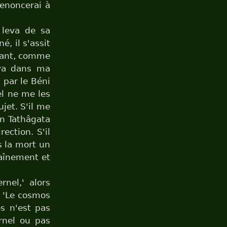
renoncerai à
 leva de sa
é, il s'assit
nstant, comme
eva dans ma
 par le Béni
el ne me les
ujet. S'il me
un Tathâgata
rection. S'il
s la mort un
raînement et
nel,' alors
e 'Le cosmos
os n'est pas
ernel ou pas