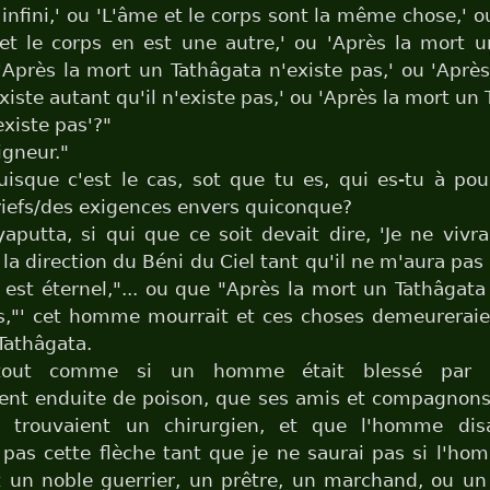
infini,' ou 'L'âme et le corps sont la même chose,' o
et le corps en est une autre,' ou 'Après la mort u
 'Après la mort un Tathâgata n'existe pas,' ou 'Aprè
xiste autant qu'il n'existe pas,' ou 'Après la mort un 
existe pas'?"
igneur."
uisque c'est le cas, sot que tu es, qui es-tu à po
riefs/des exigences envers quiconque?
aputta, si qui que ce soit devait dire, 'Je ne vivra
 la direction du Béni du Ciel tant qu'il ne m'aura pas
est éternel,"... ou que "Après la mort un Tathâgata 
as,"' cet homme mourrait et ces choses demeureraie
 Tathâgata.
 tout comme si un homme était blessé par 
t enduite de poison, que ses amis et compagnons,
i trouvaient un chirurgien, et que l'homme dis
pas cette flèche tant que je ne saurai pas si l'h
t un noble guerrier, un prêtre, un marchand, ou un t