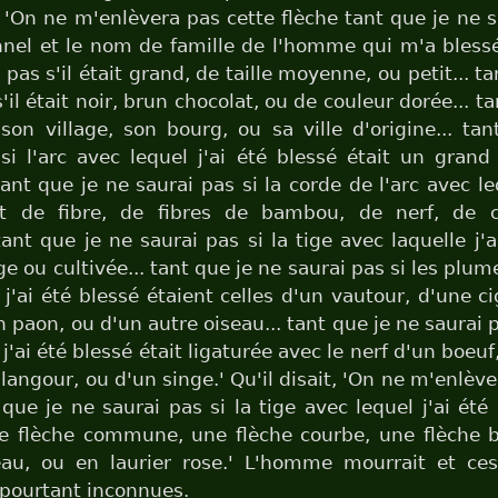
t, 'On ne m'enlèvera pas cette flèche tant que je ne s
el et le nom de famille de l'homme qui m'a blessé
 pas s'il était grand, de taille moyenne, ou petit... t
'il était noir, brun chocolat, ou de couleur dorée... t
son village, son bourg, ou sa ville d'origine... ta
si l'arc avec lequel j'ai été blessé était un gran
tant que je ne saurai pas si la corde de l'arc avec le
it de fibre, de fibres de bambou, de nerf, de 
 tant que je ne saurai pas si la tige avec laquelle j'a
e ou cultivée... tant que je ne saurai pas si les plum
 j'ai été blessé étaient celles d'un vautour, d'une c
 paon, ou d'un autre oiseau... tant que je ne saurai p
j'ai été blessé était ligaturée avec le nerf d'un boeuf
 langour, ou d'un singe.' Qu'il disait, 'On ne m'enlève
 que je ne saurai pas si la tige avec lequel j'ai été 
ne flèche commune, une flèche courbe, une flèche b
au, ou en laurier rose.' L'homme mourrait et ces
 pourtant inconnues.