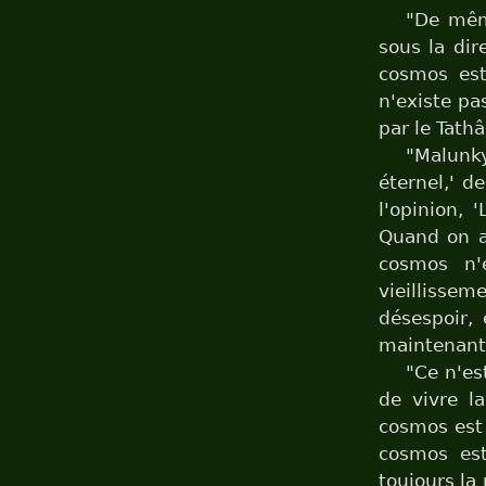
"De même
sous la dir
cosmos est
n'existe pa
par le Tath
"Malunky
éternel,' de
l'opinion, 
Quand on a 
cosmos n'e
vieillisseme
désespoir, 
maintenant
"Ce n'est
de vivre la
cosmos est i
cosmos est 
toujours la n