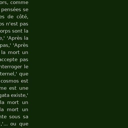
lors, comme
e pensées se
es de côté,
os n'est pas
corps sont la
,' 'Après la
pas,' 'Après
s la mort un
'accepte pas
nterroger le
ternel,' que
e cosmos est
âme est une
ata existe,'
 la mort un
 la mort un
inte sous sa
,'... ou que