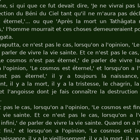
, si qui que ce fut devait dire, 'Je ne vivrai pas l
ection du Béni du Ciel tant qu'il ne m'aura pas déc
 éternel,'... ou que 'Après la mort un Tathâgata n
s,' l'homme mourrait et ces choses demeureraient p
âgata.
aputta, ce n'est pas le cas, lorsqu'on a l'opinion, 'L
 parler de vivre la vie sainte. Et ce n'est pas le cas
'Le cosmos n'est pas éternel,' de parler de vivre la
l'opinion, 'Le cosmos est éternel,' et lorsqu'on a l'
st pas éternel,' il y a toujours la naissance
nt, il y a la mort, il y a la tristesse, le chagrin, l
et l'angoisse dont je fais connaître la destruction 
.
 pas le cas, lorsqu'on a l'opinion, 'Le cosmos est fin
 vie sainte. Et ce n'est pas le cas, lorsqu'on a l'
nfini,' de parler de vivre la vie sainte. Quand on a l
fini,' et lorsqu'on a l'opinion, 'Le cosmos est inf
aissance, il y a le vieillissement, il y a la mort, il y a