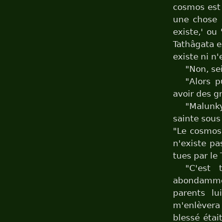
cosmos est 
une chose 
existe,' ou
Tathâgata e
existe ni n'
"Non, se
"Alors p
avoir des g
"Malunky
sainte sous
"Le cosmos 
n'existe p
tues par le
"C'est
abondammen
parents lu
m'enlèvera 
blessé étai