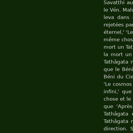
Savatthi a
le Vén. Mal
leva dans 
rejetées pa
éternel,' 'L
même chose,
mort un Tat
la mort un 
Tathâgata n
que le Béni
Béni du Cie
'Le cosmos 
infini,' q
chose et le
que 'Après
Tathâgata 
Tathâgata n
direction. 