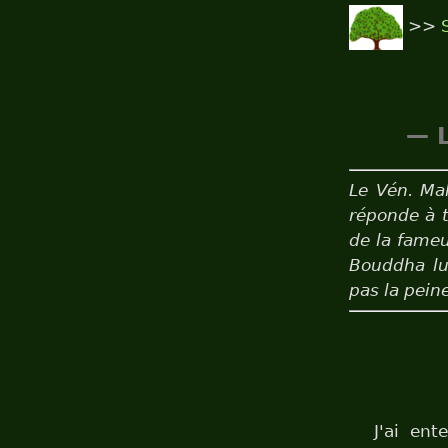
>>
— L
Le Vén. Ma
réponde à 
de la fame
Bouddha lu
pas la pein
J'ai en