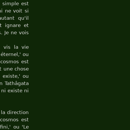
s simple est
ni ne voit si
autant qu'il
st ignare et
. Je ne vois
, vis la vie
éternel,' ou
e cosmos est
st une chose
 existe,' ou
un Tathâgata
ni existe ni
 la direction
 cosmos est
ini,' ou 'Le