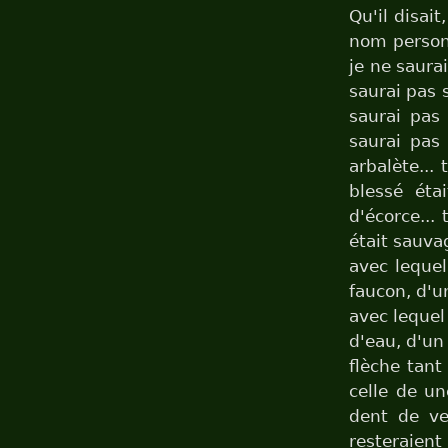
Qu'il disai
nom personn
je ne saurai
saurai pas s
saurai pas 
saurai pas 
arbalète... 
blessé éta
d'écorce...
était sauvag
avec lequel
faucon, d'un
avec lequel 
d'eau, d'un
flèche tant
celle de u
dent de ve
resteraient