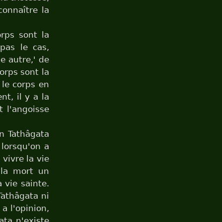
connaître la
orps sont la
pas le cas,
e autre,' de
corps sont la
 le corps en
nt, il y a la
t l'angoisse
un Tathâgata
 lorsqu'on a
 vivre la vie
s la mort un
 vie sainte.
Tathâgata ni
 a l'opinion,
ata n'existe