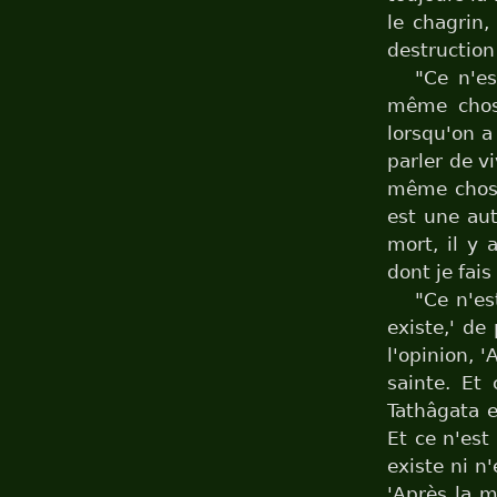
le chagrin,
destruction
"Ce n'es
même chose
lorsqu'on a
parler de vi
même chose,
est une autr
mort, il y 
dont je fais
"Ce n'es
existe,' de
l'opinion, '
sainte. Et 
Tathâgata e
Et ce n'est
existe ni n'
'Après la m