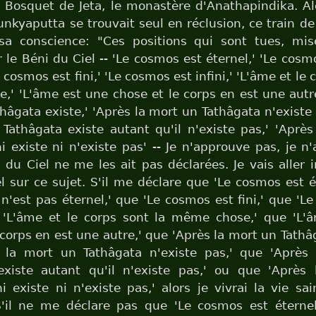
u Bosquet de Jeta, le monastère d'Anathapindika. A
unkyaputta se trouvait seul en réclusion, ce train d
sa conscience: "Ces positions qui sont tues, mis
r le Béni du Ciel -- 'Le cosmos est éternel,' 'Le cosm
e cosmos est fini,' 'Le cosmos est infini,' 'L'âme et le 
' 'L'âme est une chose et le corps en est une autre
hâgata existe,' 'Après la mort un Tathâgata n'existe 
Tathâgata existe autant qu'il n'existe pas,' 'Aprè
i existe ni n'existe pas' -- Je n'approuve pas, je n
 du Ciel ne me les ait pas déclarées. Je vais aller i
l sur ce sujet. S'il me déclare que 'Le cosmos est é
n'est pas éternel,' que 'Le cosmos est fini,' que 'L
ue 'L'âme et le corps sont la même chose,' que 'L'
 corps en est une autre,' que 'Après la mort un Tathâg
 la mort un Tathâgata n'existe pas,' que 'Après
existe autant qu'il n'existe pas,' ou que 'Après
i existe ni n'existe pas,' alors je vivrai la vie sa
S'il ne me déclare pas que 'Le cosmos est éternel