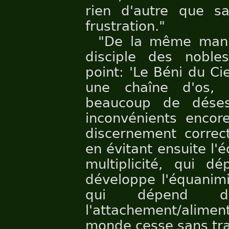
rien d'autre que s
frustration."
"De la même mani
disciple des noble
point: 'Le Béni du Ci
une chaîne d'os,
beaucoup de déses
inconvénients encor
discernement correct
en évitant ensuite l'
multiplicité, qui dé
développe l'équanimit
qui dépend de
l'attachement/alime
monde cesse sans tra