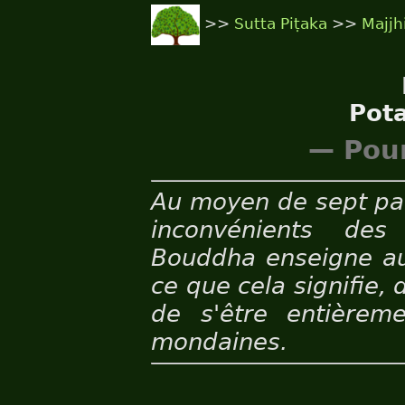
>>
Sutta Piṭaka
>>
Majjh
Pota
— Pour
Au moyen de sept par
inconvénients des
Bouddha enseigne au
ce que cela signifie, 
de s'être entièreme
mondaines.