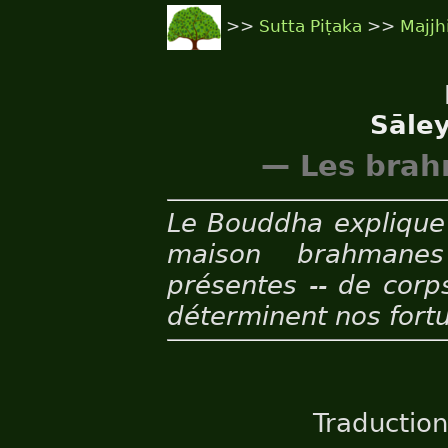
>>
Sutta Piṭaka
>>
Majjh
Sāle
— Les brah
Le Bouddha explique
maison brahmane
présentes -- de corps
déterminent nos fortu
Traduction