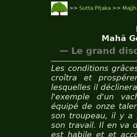
>>
Sutta Piṭaka
>>
Majjh
Mahā G
— Le grand disc
Les conditions grâce
croîtra et prospére
lesquelles il décline
l'exemple d'un vac
équipé de onze talen
son troupeau, il y a
son travail. Il en v
est habile et et acc