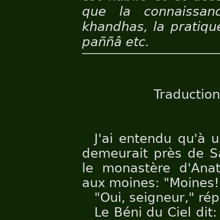
que la connaissan
khandhas, la pratiqu
paññâ etc.
Traduction
J'ai entendu qu'à 
demeurait près de Sa
le monastère d'Anath
aux moines: "Moines!
"Oui, seigneur," ré
Le Béni du Ciel dit