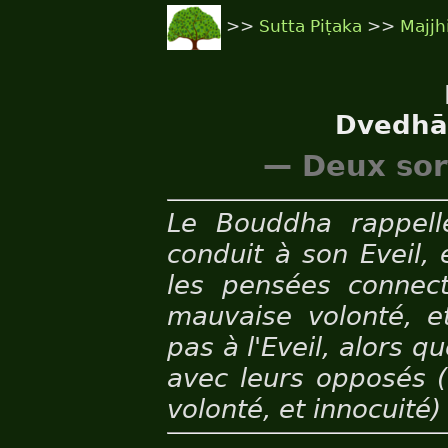
>>
Sutta Piṭaka
>>
Majjh
Dvedhā
— Deux sor
Le Bouddha rappell
conduit à son Eveil,
les pensées connect
mauvaise volonté, et
pas à l'Eveil, alors q
avec leurs opposés (
volonté, et innocuité) 