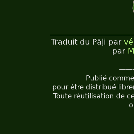
Traduit du Pāḷi par
vé
par
M
——
Publié comm
pour être distribué libr
Toute réutilisation de c
o