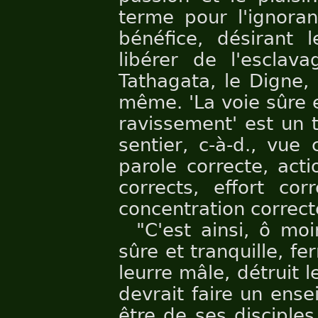
terme pour l'ignoran
bénéfice, désirant l
libérer de l'esclav
Tathagata, le Digne, l
même. 'La voie sûre e
ravissement' est un 
sentier, c-à-d., vue 
parole correcte, act
corrects, effort cor
concentration correct
"C'est ainsi, ô moi
sûre et tranquille, fe
leurre mâle, détruit l
devrait faire un ense
être de ses disciple