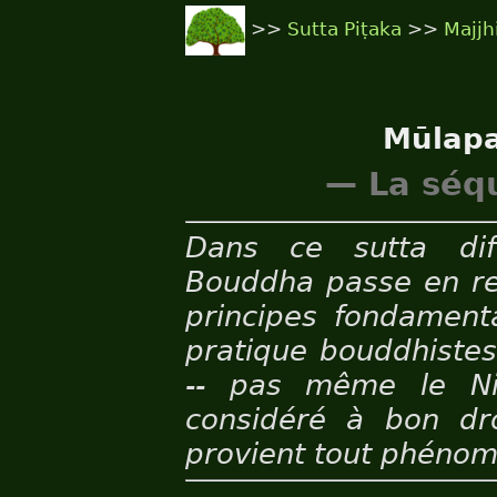
>>
Sutta Piṭaka
>>
Majjh
Mūlapa
— La séq
Dans ce sutta diff
Bouddha passe en re
principes fondament
pratique bouddhistes: 
-- pas même le Ni
considéré à bon dr
provient tout phénom