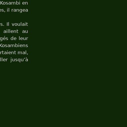
u Kosambi en
s, il rangea
. Il voulait
 aillent au
igés de leur
s Kosambiens
rtaient mal,
ller jusqu’à