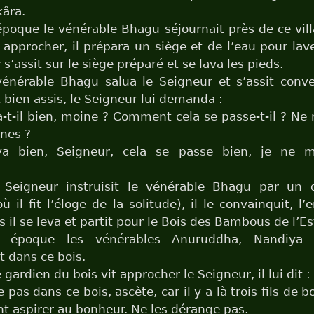
âra.
époque le vénérable Bhagu séjournait près de ce vil
 approcher, il prépara un siège et de l’eau pour lave
s’assit sur le siège préparé et se lava les pieds.
vénérable Bhagu salua le Seigneur et s’assit conv
t bien assis, le Seigneur lui demanda :
-t-il bien, moine ? Comment cela se passe-t-il ? N
nes ?
a bien, Seigneur, cela se passe bien, je ne 
e Seigneur instruisit le vénérable Bhagu par un 
il fit l’éloge de la solitude), il le convainquit, l
is il se leva et partit pour le Bois des Bambous de l’Es
 époque les vénérables Anuruddha, Nandiya 
t dans ce bois.
gardien du bois vit approcher le Seigneur, il lui dit :
pas dans ce bois, ascète, car il y a là trois fils de 
t aspirer au bonheur. Ne les dérange pas.