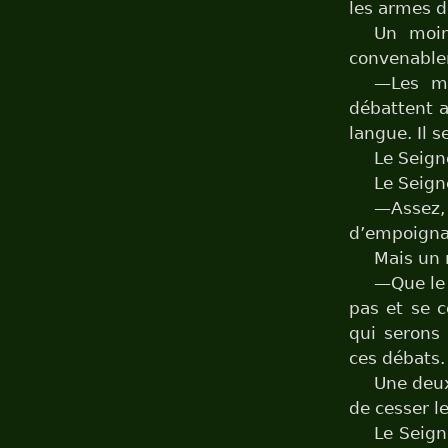
les armes d
Un moin
convenablem
—Les mo
débattent a
langue. Il s
Le Seign
Le Seign
—Assez
d’empoignad
Mais un m
—Que le 
pas et se c
qui serons 
ces débats.
Une deux
de cesser l
Le Seign