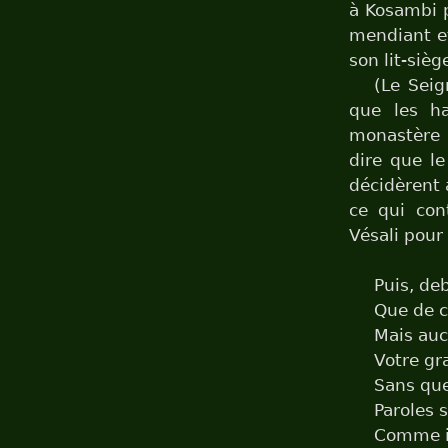
à Kosambi p
mendiant et
son lit-sièg
(Le Seig
que les ha
monastère a
dire que le
décidèrent 
ce qui cont
Vésali pour 
Puis, deb
Que de c
Mais auc
Votre gr
Sans que
Paroles s
Comme il