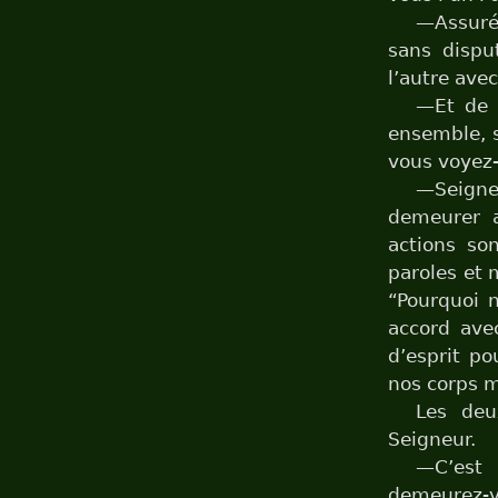
—Assuré
sans dispu
l’autre avec
—Et de 
ensemble, s
vous voyez-v
—Seigneu
demeurer 
actions so
paroles et 
“Pourquoi 
accord ave
d’esprit po
nos corps m
Les deu
Seigneur.
—C’est 
demeurez-vo