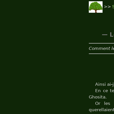
>>
— L
Comment les
Ainsi ai-
En ce te
Ghosita.
Or les 
querellaien