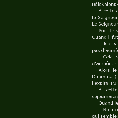
Bâlakalonak
A cette 
le Seigneur
Le Seigneur 
Puis le 
Quand il fu
—Tout va
pas d’aumô
—Cela v
d’aumônes.
Alors l
Dhamma (où 
l’exalta. Pu
A cette
séjournaien
Quand le 
—N’entre 
qui semblen