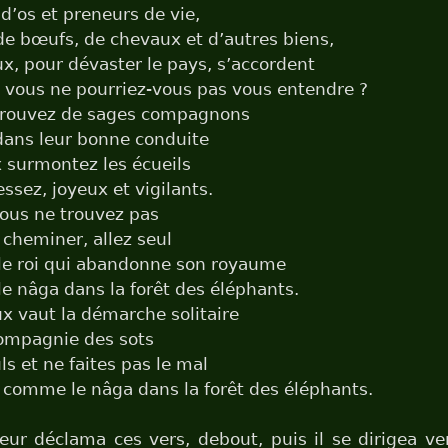
 d’os et preneurs de vie,
de bœufs, de chevaux et d’autres biens,
, pour dévaster le pays, s’accordent
 vous ne pourriez-vous pas vous entendre ?
 trouvez de sages compagnons
ans leur bonne conduite
 surmontez les écueils
ssez, joyeux et vigilants.
vous ne trouvez pas
 cheminer, allez seul
e roi qui abandonne son royaume
 nâga dans la forêt des éléphants.
x vaut la démarche solitaire
ompagnie des sots
ls et ne faites pas le mal
comme le nâga dans la forêt des éléphants.
eur déclama ces vers, debout, puis il se dirigea ver