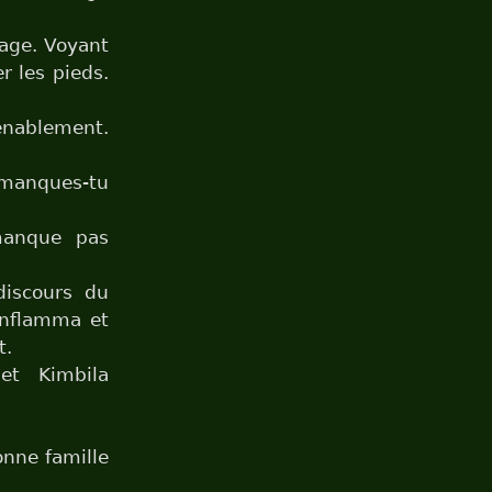
lage. Voyant
r les pieds.
enablement.
e manques-tu
manque pas
discours du
’enflamma et
t.
et Kimbila
bonne famille