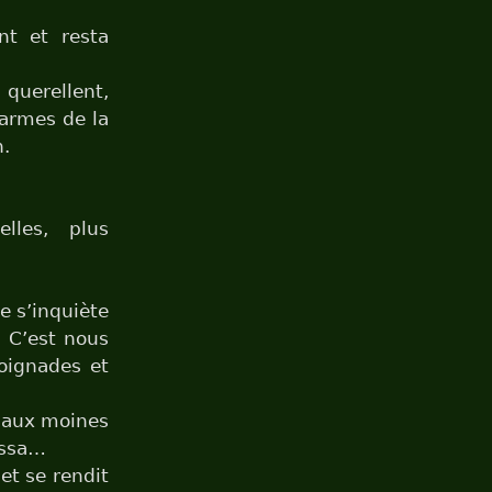
nt et resta
querellent,
 armes de la
n.
lles, plus
e s’inquiète
. C’est nous
poignades et
a aux moines
ussa…
et se rendit