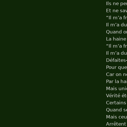
Ils ne p
Et ne sa
“Il m’a f
Il m’a du
Quand on
La haine
“Il m’a f
Il m’a du
Défaites
Pour que
Car on n
Par la h
Mais uni
Vérité ét
Certains
Quand se
Mais ceu
Arrêtent 