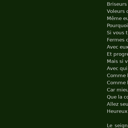
Briseurs
Voleurs 
Même eux
Pourquoi
Si vous
Fermes d
Avec eux
Et progre
Mais si 
Avec qui
Comme l
Comme le
Car mieu
Que la c
Allez seu
Heureux 
Le seign