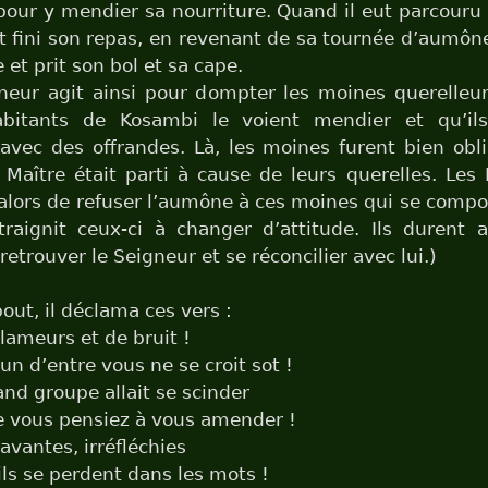
our y mendier sa nourriture. Quand il eut parcour
 fini son repas, en revenant de sa tournée d’aumône
e et prit son bol et sa cape.
neur agit ainsi pour dompter les moines querelleurs
bitants de Kosambi le voient mendier et qu’ils
vec des offrandes. Là, les moines furent bien obl
 Maître était parti à cause de leurs querelles. Le
alors de refuser l’aumône à ces moines qui se compo
raignit ceux-ci à changer d’attitude. Ils durent a
retrouver le Seigneur et se réconcilier avec lui.)
out, il déclama ces vers :
lameurs et de bruit !
un d’entre vous ne se croit sot !
and groupe allait se scinder
 vous pensiez à vous amender !
avantes, irréfléchies
s se perdent dans les mots !