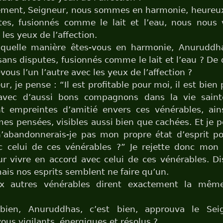
ment, Seigneur, nous sommes en harmonie, heureu
tes, fusionnés comme le lait et l’eau, nous nous 
 les yeux de l’affection.
quelle manière êtes-vous en harmonie, Anuruddh
ans disputes, fusionnés comme le lait et l’eau ? De 
ous l’un l’autre avec les yeux de l’affection ?
r, je pense : “Il est profitable pour moi, il est bien
avec d’aussi bons compagnons dans la vie saint
nt empreintes d’amitié envers ces vénérables, ai
mes pensées, visibles aussi bien que cachées. Et je p
n’abandonnerais-je pas mon propre état d’esprit po
c celui de ces vénérables ?” Je rejette donc mon 
ur vivre en accord avec celui de ces vénérables. Di
ais nos esprits semblent ne faire qu’un.
x autres vénérables dirent exactement la mêm
bien, Anuruddhas, c’est bien, approuva le Sei
us vigilants, énergiques et résolus ?