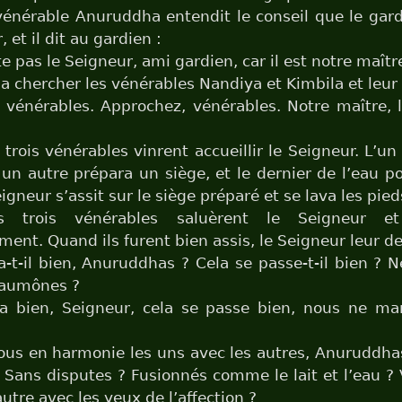
vénérable Anuruddha entendit le conseil que le gar
 et il dit au gardien :
e pas le Seigneur, ami gardien, car il est notre maîtr
lla chercher les vénérables Nandiya et Kimbila et leur 
vénérables. Approchez, vénérables. Notre maître, l
 trois vénérables vinrent accueillir le Seigneur. L’un
 un autre prépara un siège, et le dernier de l’eau po
igneur s’assit sur le siège préparé et se lava les pied
s trois vénérables saluèrent le Seigneur et 
ent. Quand ils furent bien assis, le Seigneur leur 
-t-il bien, Anuruddhas ? Cela se passe-t-il bien ?
’aumônes ?
a bien, Seigneur, cela se passe bien, nous ne m
us en harmonie les uns avec les autres, Anuruddha
Sans disputes ? Fusionnés comme le lait et l’eau ?
autre avec les yeux de l’affection ?