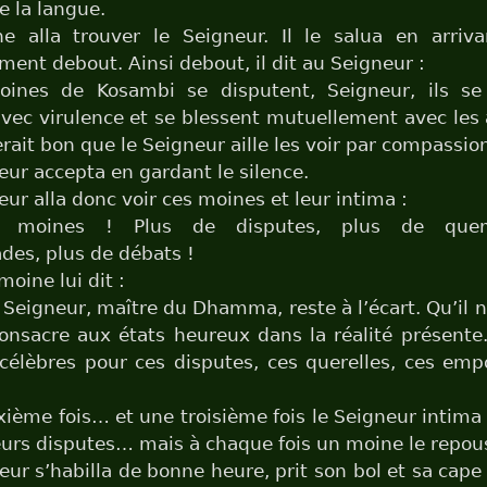
e la langue.
e alla trouver le Seigneur. Il le salua en arriva
ent debout. Ainsi debout, il dit au Seigneur :
ines de Kosambi se disputent, Seigneur, ils se 
vec virulence et se blessent mutuellement avec les
erait bon que le Seigneur aille les voir par compassio
eur accepta en gardant le silence.
eur alla donc voir ces moines et leur intima :
, moines ! Plus de disputes, plus de quere
es, plus de débats !
oine lui dit :
Seigneur, maître du Dhamma, reste à l’écart. Qu’il n
onsacre aux états heureux dans la réalité présente
célèbres pour ces disputes, ces querelles, ces em
ième fois… et une troisième fois le Seigneur intim
eurs disputes… mais à chaque fois un moine le repo
eur s’habilla de bonne heure, prit son bol et sa cape 