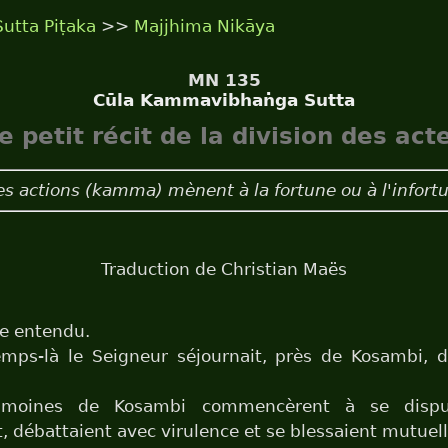
Sutta Piṭaka
>>
Majjhima Nikāya
MN 135
Cūla Kammavibhaṅga Sutta
e petit récit de la division des act
 actions (kamma) mènent à la fortune ou à l'infort
Traduction de Christian Maës
je entendu.
mps-là le Seigneur séjournait, près de Kosambi, d
moines de Kosambi commencèrent à se disput
t, débattaient avec virulence et se blessaient mutue