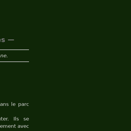
es —
une.
ans le parc
er. Ils se
llement avec