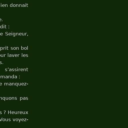
dien donnait
e.
dit :
e Seigneur,
 prit son bol
ur laver les
s.
s’assirent
demanda :
 Ne manquez-
anquons pas
s ? Heureux
 Vous voyez-