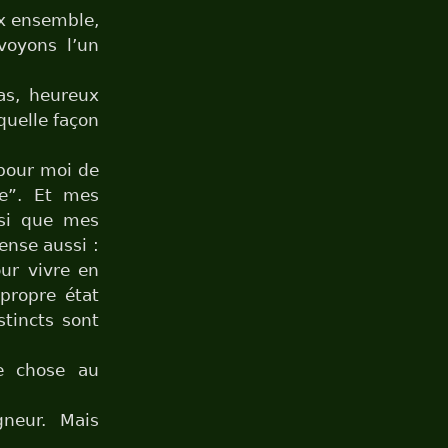
x ensemble,
voyons l’un
as, heureux
quelle façon
 pour moi de
e”. Et mes
nsi que mes
ense aussi :
ur vivre en
propre état
stincts sont
e chose au
gneur. Mais