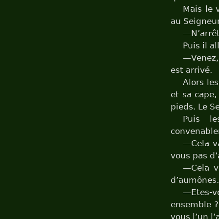
Mais le 
au Seigneur,
—N’arrêt
Puis il a
—Venez, 
est arrivé.
Alors les
et sa cape,
pieds. Le Se
Puis le
convenablem
—Cela va
vous pas d
—Cela v
d’aumônes.
—Etes-vo
ensemble ? 
vous l’un l’