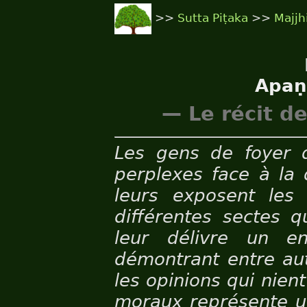
>>
Sutta Piṭaka
>>
Majjh
Apaṇ
— Le récit d
Les gens de foyer d
perplexes face à la 
leurs exposent les
différentes sectes q
leur délivre un en
démontrant entre aut
les opinions qui nien
moraux représente un