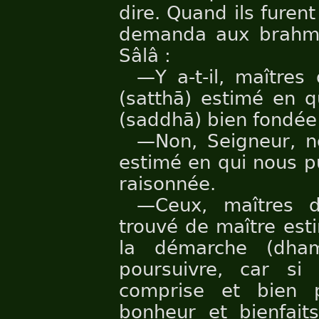
dire. Quand ils furent
demanda aux brahma
Sâlâ :
—Y a-t-il, maîtres
(satthā) estimé en q
(saddhā) bien fondée
—Non, Seigneur, n
estimé en qui nous p
raisonnée.
—Ceux, maîtres d
trouvé de maître est
la démarche (dham
poursuivre, car si
comprise et bien 
bonheur et bienfait