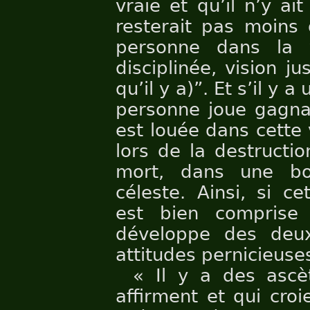
vraie et qu’il n’y ai
resterait pas moins 
personne dans la 
disciplinée, vision ju
qu’il y a)”. Et s’il y
personne joue gagnan
est louée dans cette v
lors de la destructi
mort, dans une b
céleste. Ainsi, si c
est bien comprise
développe des deu
attitudes pernicieuse
« Il y a des asc
affirment et qui cro