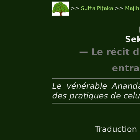
>>
Sutta Piṭaka
>>
Majjh
Se
— Le récit d
entr
Le vénérable Ananda
des pratiques de celu
Traduction