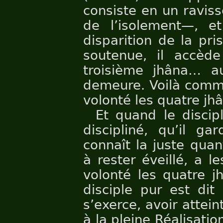
consiste en un raviss
de l’isolement—, e
disparition de la pri
soutenue, il accè
troisième jhâna… a
demeure. Voilà comme
volonté les quatre jh
Et quand le discip
discipliné, qu’il g
connaît la juste quan
à rester éveillé, a l
volonté les quatre j
disciple pur est dit
s’exerce, avoir attein
à la pleine Réalisat