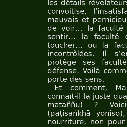
les détails révélateur
convoitise, l’insati
mauvais et pernicieux
de voir… la faculté
sentir… la faculté
toucher… ou la facu
incontrôlées. Il s
protège ses facult
défense. Voilà comme
porte des sens.
Et comment, Mah
connaît-il la juste qu
mataññū) ? Voic
(paṭisaṅkhā yoniso)
nourriture, non pour