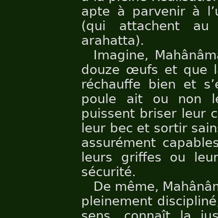
apte à parvenir à l’
(qui attachent a
arahatta).
Imagine, Mahânâma,
douze œufs et que la
réchauffe bien et s
poule ait ou non l
puissent briser leur c
leur bec et sortir sai
assurément capables 
leurs griffes ou leu
sécurité.
De même, Mahânâma,
pleinement discipliné
sens, connaît la jus