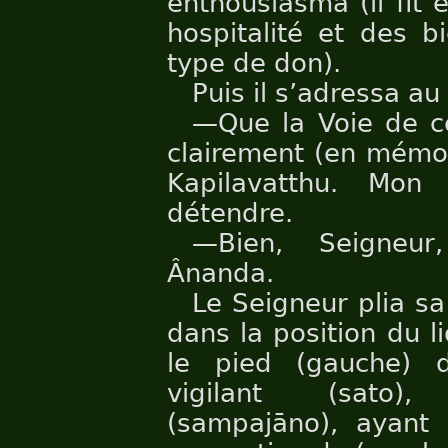
enthousiasma (il fit e
hospitalité et des b
type de don).
Puis il s’adressa a
—Que la Voie de ce
clairement (en mémoi
Kapilavatthu. Mon
détendre.
—Bien, Seigneur
Ânanda.
Le Seigneur plia sa
dans la position du li
le pied (gauche) d
vigilant (sato),
(sampajāno), ayant 