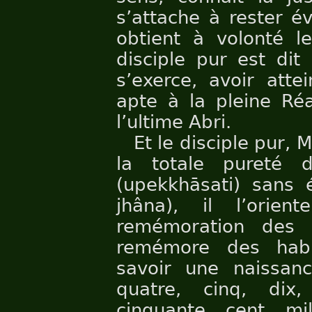
s’attache à rester év
obtient à volonté le
disciple pur est dit
s’exerce, avoir attei
apte à la pleine Réa
l’ultime Abri.
Et le disciple pur,
la totale pureté d
(upekkhāsati) sans 
jhâna), il l’orien
remémoration des h
remémore des habit
savoir une naissanc
quatre, cinq, dix,
cinquante, cent, mil