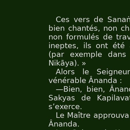
Ces vers de Sana
bien chantés, non ch
non formulés de trav
ineptes, ils ont été
(par exemple dans 
Nikāya). »
Alors le Seigneu
vénérable Ânanda :
—Bien, bien, Ânan
Sakyas de Kapilava
s’exerce.
Le Maître approuva 
Ânanda.