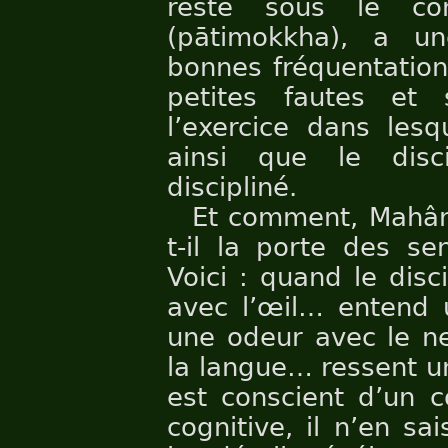
reste sous le con
(pātimokkha), a u
bonnes fréquentations
petites fautes et 
l’exercice dans lesq
ainsi que le disc
discipliné.
Et comment, Mahânâ
t-il la porte des se
Voici : quand le dis
avec l’œil… entend u
une odeur avec le n
la langue… ressent u
est conscient d’un c
cognitive, il n’en sai