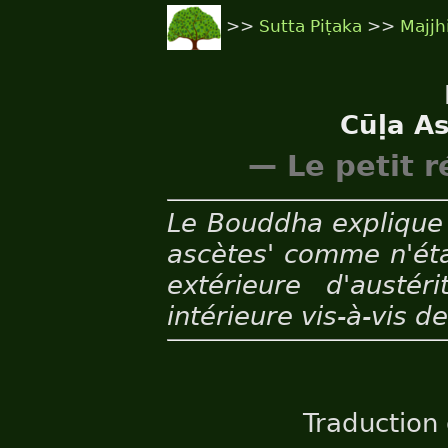
>>
Sutta Piṭaka
>>
Majjh
Cūḷa A
— Le petit 
Le Bouddha explique 
ascètes' comme n'éta
extérieure d'austér
intérieure vis-à-vis 
Traduction