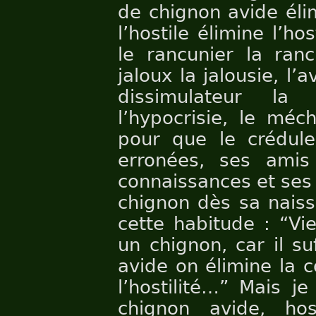
de chignon avide éli
l’hostile élimine l’hos
le rancunier la rancu
jaloux la jalousie, l’
dissimulateur la d
l’hypocrisie, le méc
pour que le crédul
erronées, ses ami
connaissances et ses 
chignon dès sa naiss
cette habitude : “Vi
un chignon, car il su
avide on élimine la c
l’hostilité…” Mais je
chignon avide, host