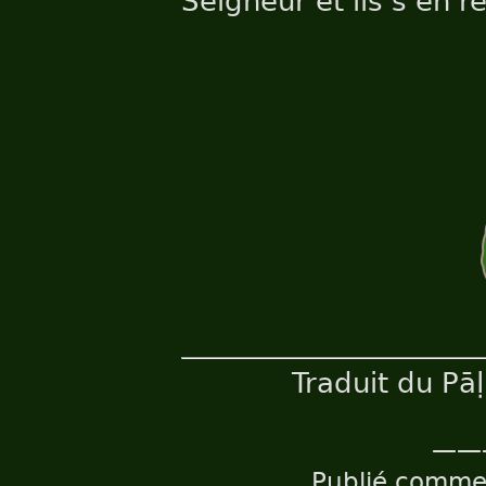
Seigneur et ils s’en ré
Traduit du Pā
——
Publié comm