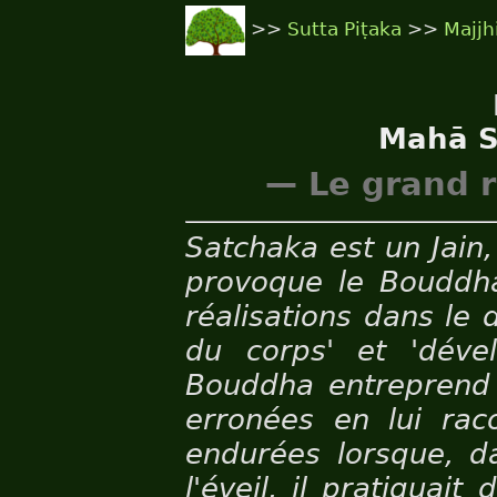
>>
Sutta Piṭaka
>>
Majjh
Mahā S
— Le grand r
Satchaka est un Jain, 
provoque le Bouddh
réalisations dans le
du corps' et 'dével
Bouddha entreprend 
erronées en lui raco
endurées lorsque, da
l'éveil, il pratiquait