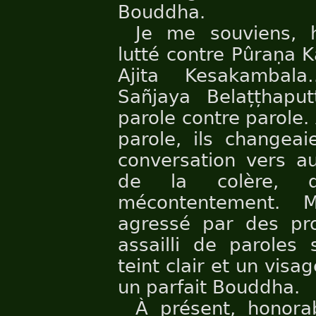
Bouddha.
Je me souviens, 
lutté contre Pûraṇa
Ajita Kesakambal
Sañjaya Belațțhapu
parole contre parole.
parole, ils changeai
conversation vers au
de la colère, d
mécontentement. M
agressé par des pro
assailli de paroles
teint clair et un visa
un parfait Bouddha.
À présent, honora