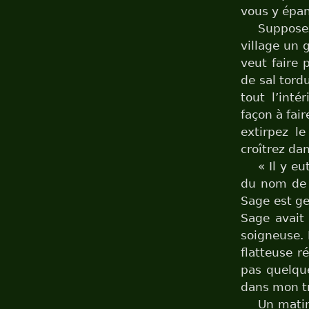
vous y épan
Suppose
village un 
veut faire 
de sal tord
tout l’inté
façon à fair
extirpez l
croîtrez da
« Il y e
du nom de 
Sage est ge
Sage avait 
soigneuse. 
flatteuse r
pas quelque
dans mon tra
Un matin