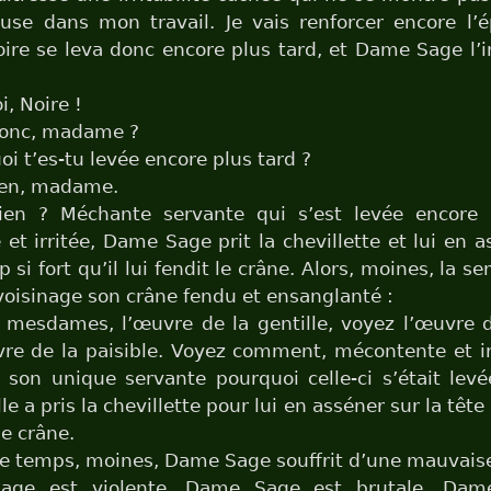
use dans mon travail. Je vais renforcer encore l’
ire se leva donc encore plus tard, et Dame Sage l’i
, Noire !
onc, madame ?
i t’es-tu levée encore plus tard ?
ien, madame.
ien ? Méchante servante qui s’est levée encore 
et irritée, Dame Sage prit la chevillette et lui en a
 si fort qu’il lui fendit le crâne. Alors, moines, la s
oisinage son crâne fendu et ensanglanté :
mesdames, l’œuvre de la gentille, voyez l’œuvre d
re de la paisible. Voyez comment, mécontente et irr
on unique servante pourquoi celle-ci s’était levé
e a pris la chevillette pour lui en asséner sur la tête
le crâne.
e temps, moines, Dame Sage souffrit d’une mauvaise
age est violente, Dame Sage est brutale, Dam