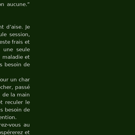
ion aucune.”
 d’aise. Je
le session,
ste frais et
n une seule
a maladie et
as besoin de
four un char
ocher, passé
s de la main
t reculer le
as besoin de
ention.
rez-vous au
ospérerez et