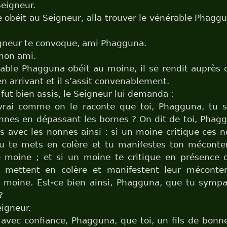
eigneur.
 obéit au Seigneur, alla trouver le vénérable Phaggun
gneur te convoque, ami Phagguna.
mon ami.
able Phagguna obéit au moine, il se rendit auprès 
en arrivant et il s’assit convenablement.
 fut bien assis, le Seigneur lui demanda :
 vrai comme on le raconte que toi, Phagguna, tu 
nnes en dépassant les bornes ? On dit de toi, Phag
 avec les nonnes ainsi : si un moine critique ces 
tu te mets en colère et tu manifestes ton mécont
e moine ; et si un moine te critique en présence 
se mettent en colère et manifestent leur mécont
e moine. Est-ce bien ainsi, Phagguna, que tu sympa
?
igneur.
avec confiance, Phagguna, que toi, un fils de bonne