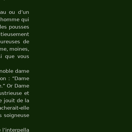
eau ou d’un
un homme qui
 les pousses
nutieusement
goureuses de
même, moines,
si que vous
e noble dame
ion : “Dame
le.” Or Dame
ustrieuse et
 jouit de la
cherait-elle
is soigneuse
l’interpella