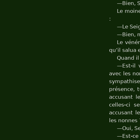
—Bien, S
Le moine
:
—Le Sei
—Bien, 
Le vénér
qu’il salua 
Quand il
—Est-il
avec les no
sympathises
présence, 
accusant l
celles-ci 
accusant l
les nonnes 
—Oui, Se
—Est-ce 