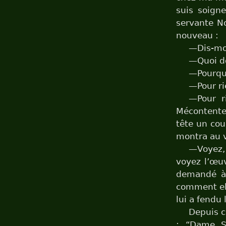
suis soigne
servante No
nouveau :
—Dis-moi
—Quoi d
—Pourquo
—Pour r
—Pour r
Mécontente 
tête un coup
montra au v
—Voyez, 
voyez l’œuv
demandé à s
comment ell
lui a fendu 
Depuis c
: “Dame S