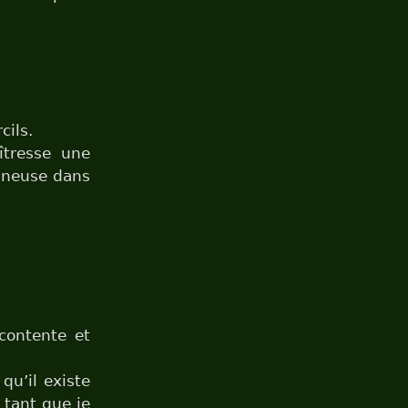
cils.
îtresse une
igneuse dans
:
contente et
qu’il existe
 tant que je