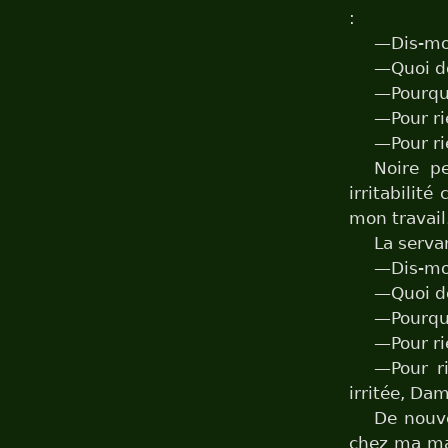
:
—Dis-moi
—Quoi d
—Pourquo
—Pour r
—Pour ri
Noire p
irritabilit
mon travail.
La serva
—Dis-moi
—Quoi d
—Pourquo
—Pour r
—Pour r
irritée, Da
De nouve
chez ma maî