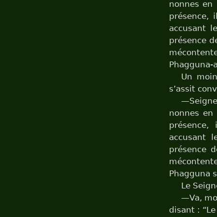
nonnes en d
présence, 
accusant l
présence de
mécontent
Phagguna-a
Un moine
s’assit con
—Seigne
nonnes en 
présence,
accusant l
présence d
mécontent
Phagguna s
Le Seign
—Va, moi
disant : “L