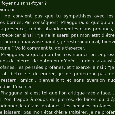
 foyer au sans-foyer ?
igneur.
il ne convient pas que tu sympathises avec le
es bornes. Par conséquent, Phagguna, si quelqu’un 
a présence, tu dois abandonner les élans profanes,
 t’exercer ainsi : “Je ne laisserai pas mon état d’être 
ai aucune mauvaise parole, je resterai amical, bienve
cune.” Voilà comment tu dois t’exercer.
 Phagguna, si quelqu’un bat ces nonnes en ta présen
ups de pierre, de bâton ou d’épée, tu dois là auss
ofanes, les pensées profanes, et t’exercer ainsi : “Je
at d’être se détériorer, je ne proférerai pas d
 resterai amical, bienveillant et sans aversion au
dois t’exercer.
 Phagguna, si c’est toi que l’on critique face à face… 
e l’on frappe à coups de pierres, de bâton ou d’é
donner les élans profanes, les pensées profanes, 
ne laisserai pas mon état d’être s’altérer, je ne prof