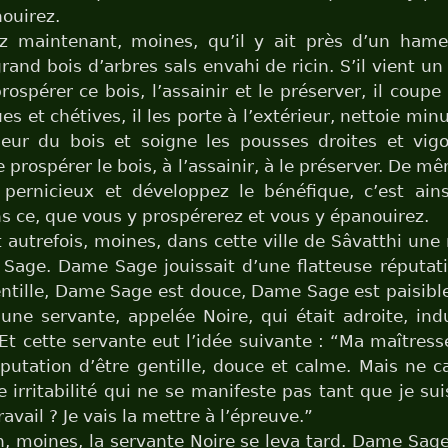
ouirez.
z maintenant, moines, qu’il y ait près d’un ham
grand bois d’arbres sals envahi de ricin. S’il vient 
prospérer ce bois, l’assainir et le préserver, il coupe
ues et chétives, il les porte à l’extérieur, nettoie mi
rieur du bois et soigne les pousses droites et vi
e prospérer le bois, à l’assainir, à le préserver. De 
e pernicieux et développez le bénéfique, c’est ain
ns ce, que vous y prospérerez et vous y épanouirez.
ut autrefois, moines, dans cette ville de Sâvatthi un
Sage. Dame Sage jouissait d’une flatteuse réputat
ntille, Dame Sage est douce, Dame Sage est paisib
une servante, appelée Noire, qui était adroite, ind
Et cette servante eut l’idée suivante : “Ma maîtresse
éputation d’être gentille, douce et calme. Mais ne ca
 irritabilité qui ne se manifeste pas tant que je su
vail ? Je vais la mettre à l’épreuve.”
, moines, la servante Noire se leva tard. Dame Sage 