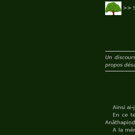
>>
Un discours
propos dés
Ainsi ai-
En ce te
Anâthapiṇḍi
A la mê