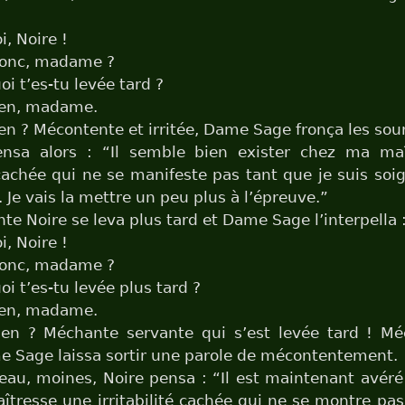
, Noire !
onc, madame ?
i t’es-tu levée tard ?
ien, madame.
en ? Mécontente et irritée, Dame Sage fronça les sour
ensa alors : “Il semble bien exister chez ma ma
é cachée qui ne se manifeste pas tant que je suis so
 Je vais la mettre un peu plus à l’épreuve.”
nte Noire se leva plus tard et Dame Sage l’interpella 
, Noire !
onc, madame ?
i t’es-tu levée plus tard ?
ien, madame.
ien ? Méchante servante qui s’est levée tard ! Mé
me Sage laissa sortir une parole de mécontentement.
au, moines, Noire pensa : “Il est maintenant avéré 
tresse une irritabilité cachée qui ne se montre pas