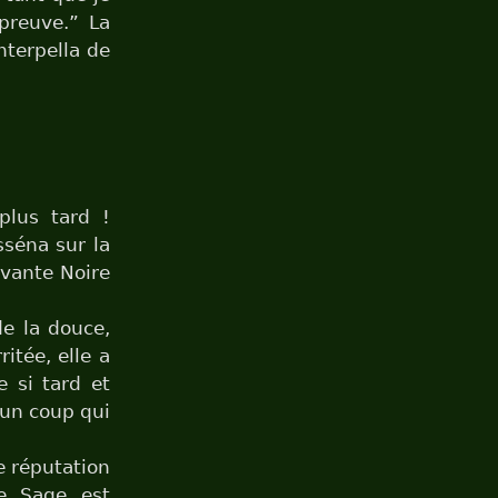
épreuve.” La
nterpella de
plus tard !
sséna sur la
ervante Noire
e la douce,
itée, elle a
e si tard et
 un coup qui
 réputation
e Sage est