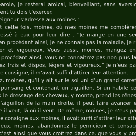
role, je resterai amical, bienveillant, sans avers
nt tu dois t’exercer.
Seigneur s’adressa aux moines :
t cette fois, moines, où mes moines me comblèrent
ressé à eux pour leur dire : “Je mange en une seu
en procédant ainsi, je ne connais pas la maladie, je re
ger et vigoureux. Vous aussi, moines, mangez e
 procédant ainsi, vous ne connaîtrez pas non plus l
ez frais et dispos, légers et vigoureux.” Je n’eus p
e consigne, il m’avait suffi d’attirer leur attention.
, moines, qu’il y ait sur le sol uni d’un grand carre
 pur-sang et contenant un aiguillon. Si un habile c
 le dressage des chevaux, y monte, prend les rêne
’aiguillon de la main droite, il peut faire avancer e
il veut, là où il veut. De même, moines, je n’eus p
e consigne aux moines, il avait suffi d’attirer leur att
ux, moines, abandonnez le pernicieux et consac
c’est ainsi que vous croîtrez dans ce, que vous y pr