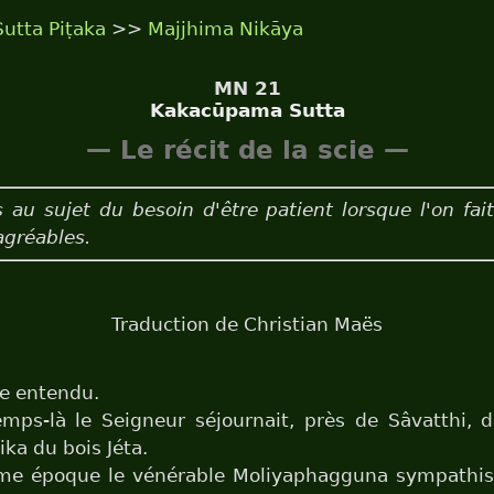
Sutta Piṭaka
>>
Majjhima Nikāya
MN 21
Kakacūpama Sutta
— Le récit de la scie —
 au sujet du besoin d'être patient lorsque l'on fai
agréables.
Traduction de Christian Maës
je entendu.
mps-là le Seigneur séjournait, près de Sâvatthi, d
ka du bois Jéta.
me époque le vénérable Moliyaphagguna sympathisa