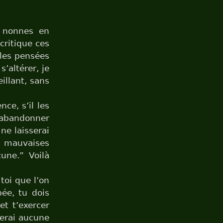
s nonnes en
critique ces
 les pensées
s’altérer, je
illant, sans
ce, s’il les
i abandonner
 ne laisserai
e mauvaises
cune.” Voilà
toi que l’on
pée, tu dois
et t’exercer
érerai aucune