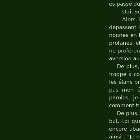
es passé du
—Oui, Se
—Alors 
dépassant l
nonnes en t
profanes, et
ne proférer
aversion au
De plus,
frappe à co
les élans pr
pas mon ét
paroles, je
comment tu 
De plus,
bat, toi qu
encore aban
ainsi : “Je 