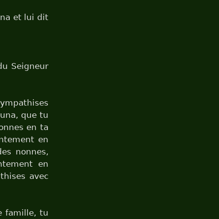
a et lui dit
du Seigneur
sympathises
guna, que tu
nonnes en ta
entement en
des nonnes,
entement en
thises avec
 famille, tu