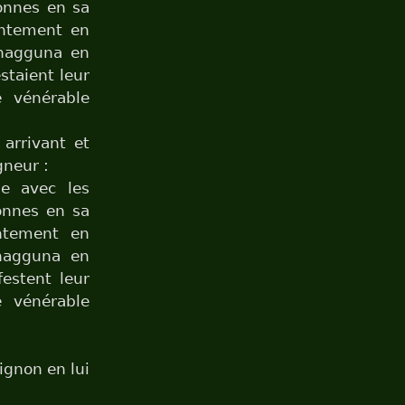
nonnes en sa
entement en
Phagguna en
staient leur
 vénérable
 arrivant et
gneur :
se avec les
onnes en sa
ntement en
Phagguna en
estent leur
 vénérable
gnon en lui