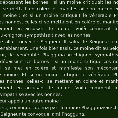
épassant les bornes : si un moine critiquait les 
il se mettait en colère et manifestait son mécont
e moine ; et si un moine critiquait le vénérable 
s nonnes, celles-ci se mettaient en colère et manife
ement en accusant le moine. Voilà comment le
u-chignon sympathisait avec les nonnes.
 alla trouver le Seigneur. Il salua le Seigneur en
venablement. Une fois bien assis, ce moine dit au Sei
ur, le vénérable Phagguna-au-chignon sympathi
dépassant les bornes : si un moine critique ces n
 il se met en colère et manifeste son méconte
e moine. Et si un moine critique le vénérable 
es nonnes, celles-ci se mettent en colère et manif
ement en accusant le moine. Voilà comment le
ympathise avec les nonnes.
eur appela un autre moine :
ne, convoquer de ma part le moine Phagguna-au-chi
e Seigneur te convoque, ami Phagguna.”