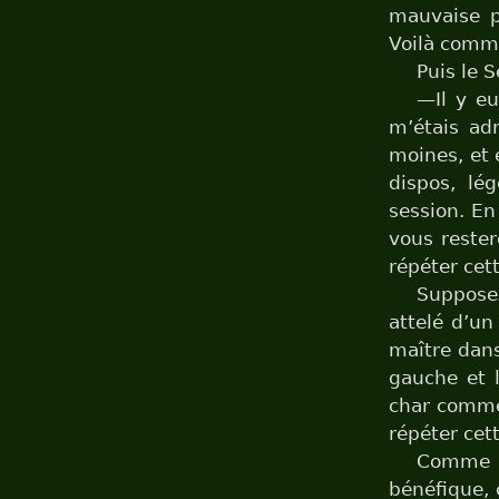
mauvaise pa
Voilà comme
Puis le 
—Il y eu
m’étais ad
moines, et 
dispos, lé
session. En
vous rester
répéter cett
Supposez
attelé d’un
maître dans
gauche et l
char comme 
répéter cett
Comme e
bénéfique, 