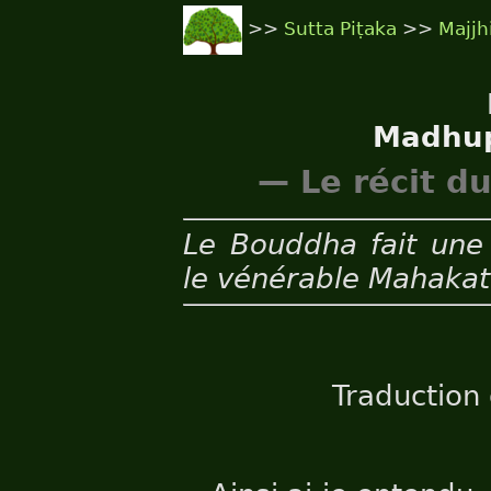
>>
Sutta Piṭaka
>>
Majjh
Madhup
— Le récit d
Le Bouddha fait une 
le vénérable Mahakat
Traduction