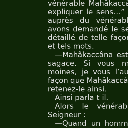
vénérable Mahâkaccâ
expliquer le sens…
auprès du vénérab
avons demandé le sen
détaillé de telle faço
et tels mots.
—Mahâkaccâna est s
sagace. Si vous m
moines, je vous l’a
façon que Mahâkaccâna
retenez-le ainsi.
Ainsi parla-t-il.
Alors le vénéra
Seigneur :
—Quand un homme t