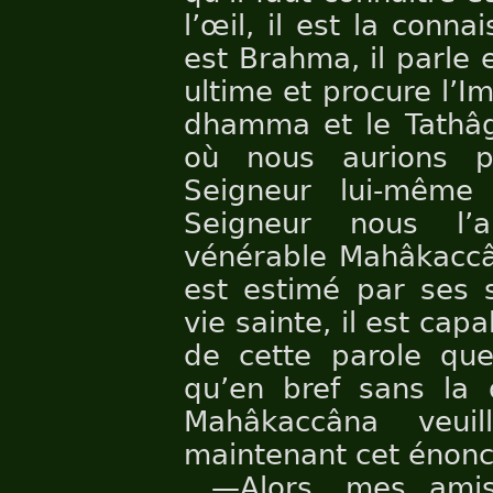
l’œil, il est la conna
est Brahma, il parle et
ultime et procure l’Im
dhamma et le Tathâg
où nous aurions 
Seigneur lui-même
Seigneur nous l’a
vénérable Mahâkaccân
est estimé par ses
vie sainte, il est cap
de cette parole que
qu’en bref sans la d
Mahâkaccâna veui
maintenant cet énoncé
—Alors, mes amis