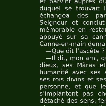
et parvint auprès du
duquel se trouvait l
échangea des par
Seigneur et conclut
mémorable en resta
appuyé sur sa cann
Canne-en-main deman
—Que dit l’ascète ?
—Il dit, mon ami, 
dieux, ses Mâras e
humanité avec ses 
ses rois divins et s
personne, et que le
s’implantent pas c
détaché des sens, fer