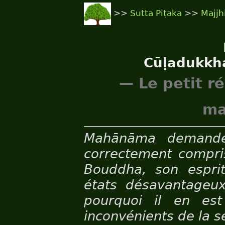
>>
Sutta Piṭaka
>>
Majjh
Cūḷadukkh
— Le petit r
ma
Mahānāma demande 
correctement compri
Bouddha, son esprit
états désavantageux
pourquoi il en est
inconvénients de la s