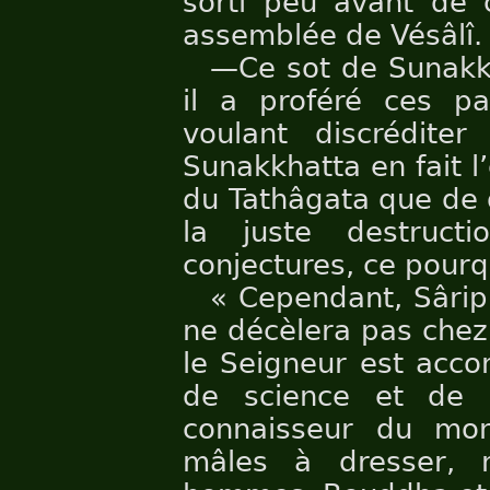
sorti peu avant de c
assemblée de Vésâlî. L
—Ce sot de Sunakkh
il a proféré ces pa
voulant discrédite
Sunakkhatta en fait l’
du Tathâgata que de
la juste destruc
conjectures, ce pourqu
« Cependant, Sârip
ne décèlera pas chez 
le Seigneur est acco
de science et de b
connaisseur du mo
mâles à dresser, 