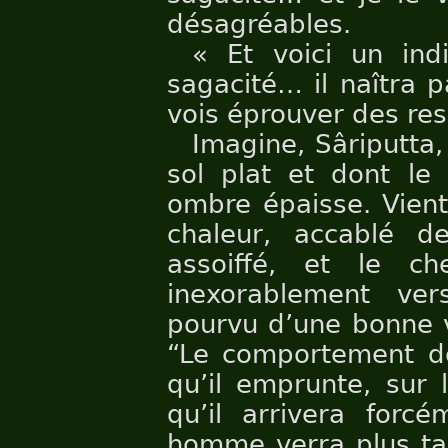
désagréables.
« Et voici un ind
sagacité… il naîtra 
vois éprouver des res
Imagine, Sâriputta
sol plat et dont le 
ombre épaisse. Vient
chaleur, accablé de
assoiffé, et le c
inexorablement v
pourvu d’une bonne v
“Le comportement de
qu’il emprunte, sur 
qu’il arrivera forc
homme verra plus tar