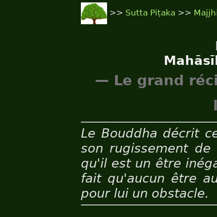
>>
Sutta Piṭaka
>>
Majjh
Mahāsī
— Le grand réc
Le Bouddha décrit ce
son rugissement de li
qu'il est un être iné
fait qu'aucun être a
pour lui un obstacle.