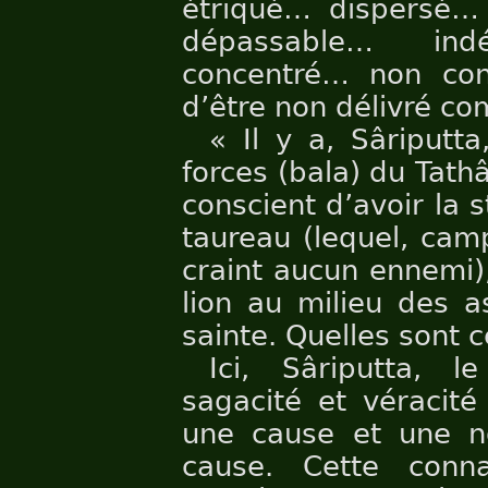
étriqué… dispersé…
dépassable… indé
concentré… non con
d’être non délivré co
« Il y a, Sâriputt
forces (bala) du Tath
conscient d’avoir la s
taureau (lequel, cam
craint aucun ennemi)
lion au milieu des a
sainte. Quelles sont c
Ici, Sâriputta, 
sagacité et véracit
une cause et une 
cause. Cette conn