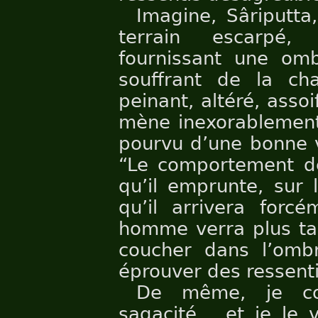
Imagine, Sâriputta
terrain escarpé,
fournissant une omb
souffrant de la cha
peinant, altéré, assoif
mène inexorablement
pourvu d’une bonne v
“Le comportement de
qu’il emprunte, sur 
qu’il arrivera forc
homme verra plus tar
coucher dans l’omb
éprouver des ressent
De même, je con
sagacité… et je le v