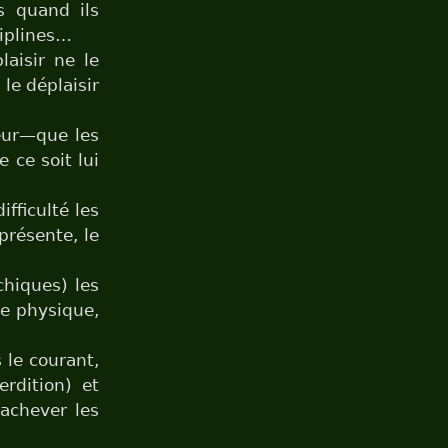
s quand ils
ciplines…
laisir ne le
le déplaisir
peur—que les
 ce soit lui
ifficulté les
présente, le
chiques) les
le physique,
 le courant,
rdition) et
rachever les