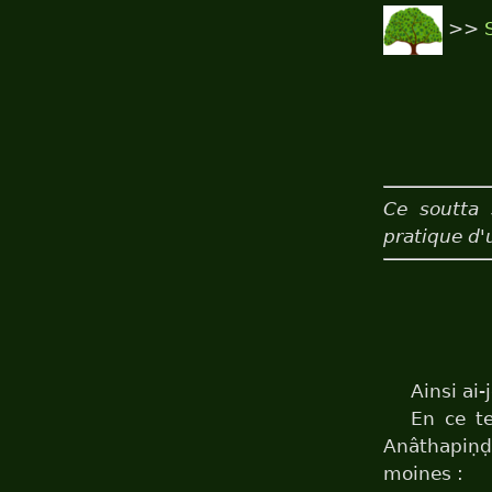
>>
Ce soutta 
pratique d'
Ainsi ai-
En ce te
Anâthapiṇḍi
moines :