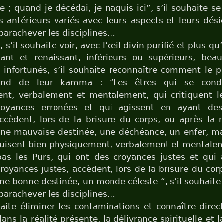
e ; quand je décédai, je naquis ici”, s’il souhaite 
s antérieurs variés avec leurs aspects et leurs dési
parachever les disciplines…
 s’il souhaite voir, avec l’œil divin purifié et plus q
ant et renaissant, inférieurs ou supérieurs, beau
 infortunés, s’il souhaite reconnaître comment le 
end de leur kamma : “Les êtres qui se cond
nt, verbalement et mentalement, qui critiquent le
royances erronées et qui agissent en ayant des
ccèdent, lors de la brisure du corps, ou après la
une mauvaise destinée, une déchéance, un enfer, ma
duisent bien physiquement, verbalement et mentalem
pas les Purs, qui ont des croyances justes et qui
royances justes, accèdent, lors de la brisure du cor
une bonne destinée, un monde céleste “, s’il souhaite v
parachever les disciplines…
haite éliminer les contaminations et connaître dire
ans la réalité présente, la délivrance spirituelle et l