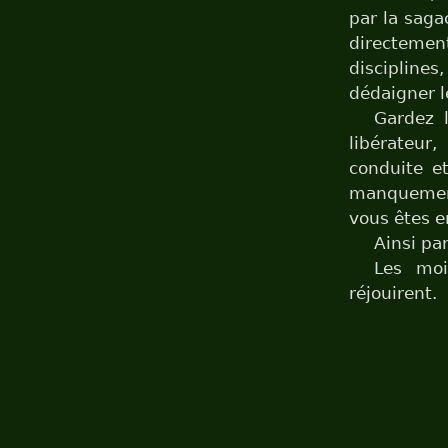
par la saga
directemen
discipline
dédaigner le
Gardez l
libérateur
conduite et
manquement
vous êtes e
Ainsi par
Les moi
réjouirent.