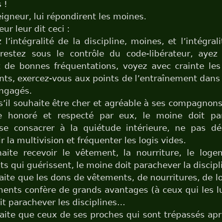
 !
igneur, lui répondirent les moines.
ur leur dit ceci :
l’intégralité de la discipline, moines, et l’intégral
, restez sous le contrôle du code-libérateur, aye
 de bonnes fréquentations, voyez avec crainte les
s, exercez-vous aux points de l’entraînement dans 
engagés.
s’il souhaite être cher et agréable à ses compagnons
re honoré et respecté par eux, le moine doit pa
, se consacrer à la quiétude intérieure, ne pas dé
r la multivision et fréquenter les logis vides.
haite recevoir le vêtement, la nourriture, le loge
 qui guérissent, le moine doit parachever la discip
haite que les dons de vêtements, de nourritures, de 
nts confère de grands avantages (à ceux qui les l
it parachever les disciplines…
haite que ceux de ses proches qui sont trépassés aprè