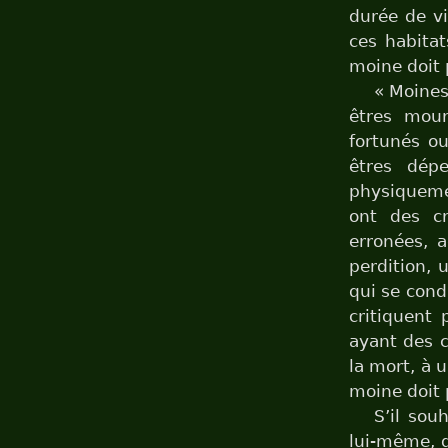
durée de vi
ces habitat
moine doit 
« Moines,
êtres mour
fortunés ou
êtres dép
physiqueme
ont des c
erronées, a
perdition, 
qui se con
critiquent 
ayant des c
la mort, à 
moine doit 
S’il sou
lui-même, d