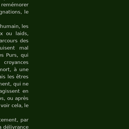
se remémorer
gnations, le
u’humain, les
x ou laids,
parcours des
uisent mal
s Purs, qui
 croyances
 mort, à une
is les êtres
ent, qui ne
 agissent en
ps, ou après
oir cela, le
ctement, par
a délivrance