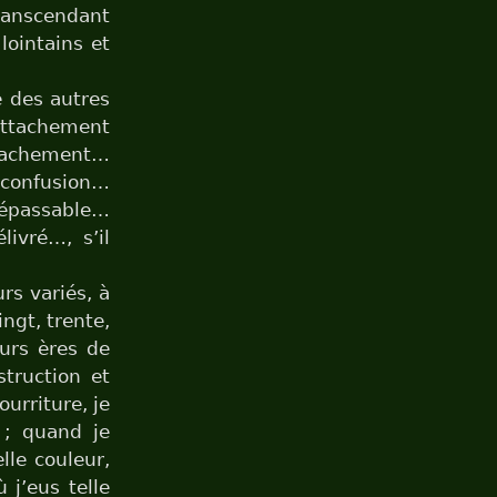
ranscendant
lointains et
e des autres
 attachement
ttachement…
confusion…
passable…
ivré…, s’il
rs variés, à
ingt, trente,
eurs ères de
struction et
ourriture, je
 ; quand je
lle couleur,
 j’eus telle