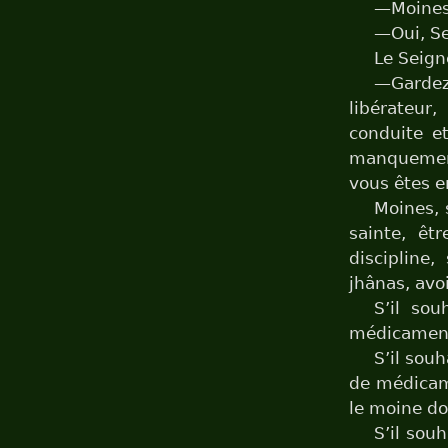
—Moines
—Oui, Se
Le Seigne
—Gardez 
libérateur
conduite et
manquement
vous êtes 
Moines, 
sainte, êt
discipline
jhânas, avoi
S’il sou
médicaments
S’il sou
de médicame
le moine do
S’il sou