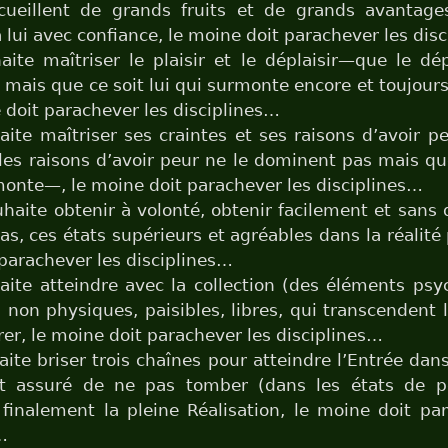
ecueillent de grands fruits et de grands avantage
 lui avec confiance, le moine doit parachever les dis
haite maîtriser le plaisir et le déplaisir—que le dép
mais que ce soit lui qui surmonte encore et toujours 
 doit parachever les disciplines…
haite maîtriser ses craintes et ses raisons d’avoir 
 les raisons d’avoir peur ne le dominent pas mais que
monte—, le moine doit parachever les disciplines…
uhaite obtenir à volonté, obtenir facilement et sans d
as, ces états supérieurs et agréables dans la réalité 
parachever les disciplines…
haite atteindre avec la collection (des éléments psy
 non physiques, paisibles, libres, qui transcendent 
er, le moine doit parachever les disciplines…
haite briser trois chaînes pour atteindre l’Entrée dans
t assuré de ne pas tomber (dans les états de pe
 finalement la pleine Réalisation, le moine doit pa
…