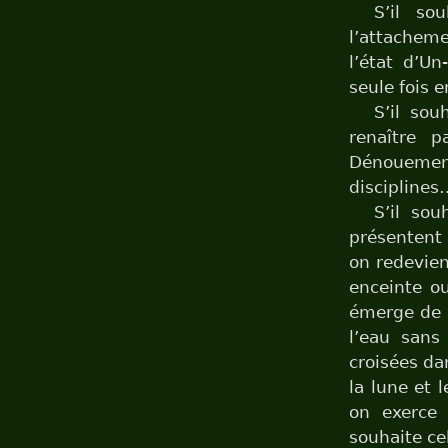
S’il so
l’attacheme
l’état d’U
seule fois 
S’il sou
renaître 
Dénouement 
disciplines
S’il sou
présentent 
on redevien
enceinte o
émerge de l
l’eau sans
croisées da
la lune et 
on exerce
souhaite ce