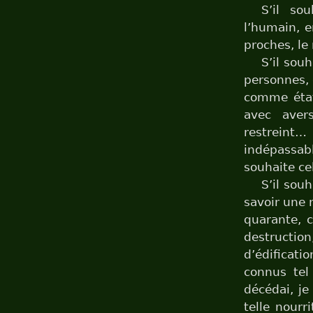
S’il so
l’humain, e
proches, le
S’il sou
personnes, 
comme état
avec aver
restrein
indépassab
souhaite ce
S’il sou
savoir une n
quarante, c
destruction
d’édificatio
connus tel
décédai, je
telle nourr