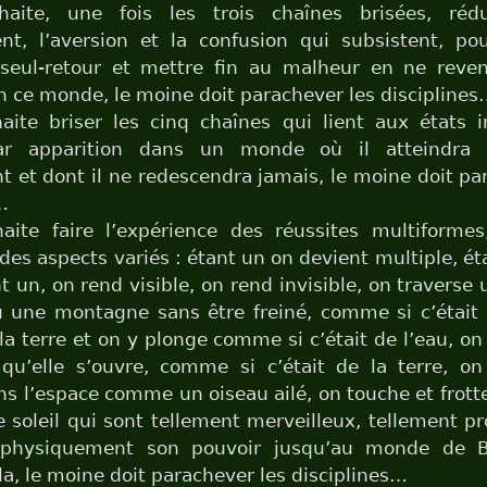
uhaite, une fois les trois chaînes brisées, réd
nt, l’aversion et la confusion qui subsistent, po
n-seul-retour et mettre fin au malheur en ne reve
en ce monde, le moine doit parachever les discipline
haite briser les cinq chaînes qui lient aux états i
par apparition dans un monde où il atteindra 
et dont il ne redescendra jamais, le moine doit pa
…
haite faire l’expérience des réussites multiformes
des aspects variés : étant un on devient multiple, ét
t un, on rend visible, on rend invisible, on traverse
u une montagne sans être freiné, comme si c’était 
a terre et on y plonge comme si c’était de l’eau, o
 qu’elle s’ouvre, comme si c’était de la terre, o
ns l’espace comme un oiseau ailé, on touche et frott
le soleil qui sont tellement merveilleux, tellement pr
 physiquement son pouvoir jusqu’au monde de Br
la, le moine doit parachever les disciplines…