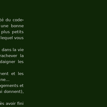
ité du code-
z une bonne
 plus petits
lequel vous
 dans la vie
rachever la
daigner les
ment et les
line…
logements et
ui donnent),
s avoir fini