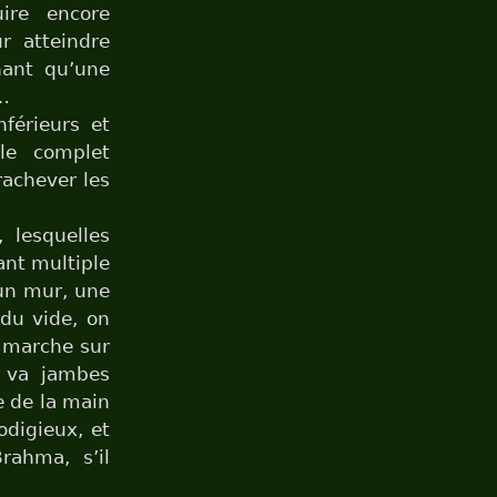
uire encore
ur atteindre
nant qu’une
s…
nférieurs et
le complet
rachever les
, lesquelles
ant multiple
 un mur, une
du vide, on
n marche sur
n va jambes
e de la main
odigieux, et
ahma, s’il