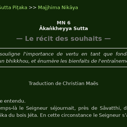
Sutta Piṭaka
>>
Majjhima Nikāya
MN 6
Ākaṅkheyya Sutta
— Le récit des souhaits —
souligne l'importance de vertu en tant que fond
un bhikkhou, et énumère les bienfaits de l'entraînem
Traduction de Christian Maës
je entendu.
mps-là le Seigneur séjournait, près de Sâvatthi, d
ka du bois Jéta. En cette circonstance le Seigneur s