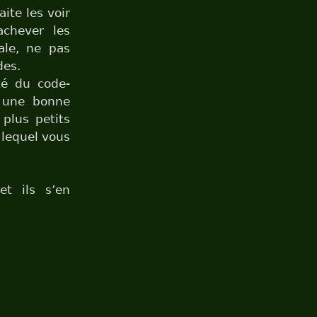
ite les voir
achever les
ale, ne pas
des.
ité du code-
z une bonne
 plus petits
lequel vous
et ils s’en