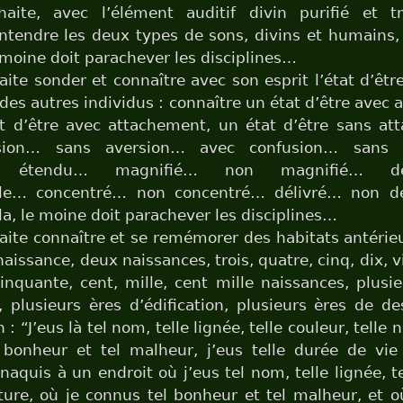
uhaite, avec l’élément auditif divin purifié et t
ntendre les deux types de sons, divins et humains, 
 moine doit parachever les disciplines…
haite sonder et connaître avec son esprit l’état d’êtr
des autres individus : connaître un état d’être avec
 d’être avec attachement, un état d’être sans a
sion… sans aversion… avec confusion… sans 
t… étendu… magnifié… non magnifié… dé
le… concentré… non concentré… délivré… non dél
la, le moine doit parachever les disciplines…
haite connaître et se remémorer des habitats antérieu
aissance, deux naissances, trois, quatre, cinq, dix, v
inquante, cent, mille, cent mille naissances, plusi
, plusieurs ères d’édification, plusieurs ères de de
n : “J’eus là tel nom, telle lignée, telle couleur, telle n
 bonheur et tel malheur, j’eus telle durée de vie
 naquis à un endroit où j’eus tel nom, telle lignée, te
iture, où je connus tel bonheur et tel malheur, et où