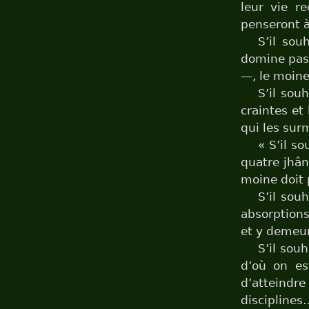
leur vie r
penseront à
S’il sou
domine pas 
—, le moine
S’il sou
craintes et
qui les sur
« S’il so
quatre jhân
moine doit 
S’il sou
absorptions
et y demeur
S’il sou
d’où on es
d’atteindre
disciplines