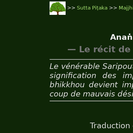
>>
Sutta Piṭaka
>>
Majjh
Anaṅ
— Le récit de
Le vénérable Saripou
signification des im
bhikkhou devient imp
coup de mauvais dési
Traduction