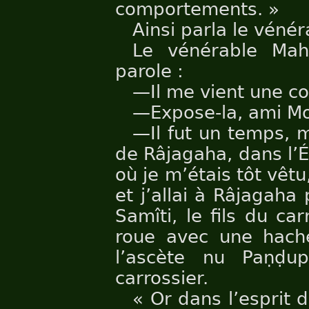
comportements. »
Ainsi parla le vénér
Le vénérable Mah
parole :
—Il me vient une c
—Expose-la, ami Mo
—Il fut un temps, m
de Râjagaha, dans l’É
où je m’étais tôt vêtu
et j’allai à Râjagah
Samîti, le fils du car
roue avec une hache
l’ascète nu Paṇḍup
carrossier.
« Or dans l’esprit 