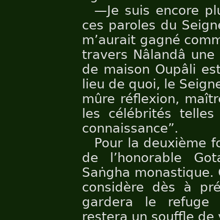
—Je suis encore pl
ces paroles du Seign
m’aurait gagné comme
travers Nâlandâ une 
de maison Oupâli est
lieu de quoi, le Seign
mûre réflexion, maît
les célébrités telle
connaissance”.
Pour la deuxième f
de l’honorable G
Saṅgha monastique. 
considère dès à pr
gardera le refuge 
restera un souffle de 