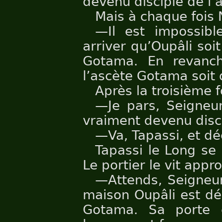
devenu disciple de l
Mais à chaque fois 
—Il est impossibl
arriver qu’Oupâli soi
Gotama. En revanch
l’ascète Gotama soit 
Après la troisième f
—Je pars, Seigneur
vraiment devenu disc
—Va, Tapassi, et dé
Tapassi le Long se 
Le portier le vit appro
—Attends, Seigneur
maison Oupâli est dé
Gotama. Sa porte e