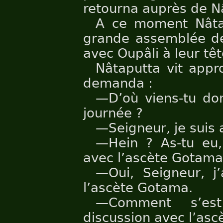
retourna auprès de Nâ
A ce moment Nâtap
grande assemblée de 
avec Oupâli à leur têt
Nâtaputta vit appr
demanda :
—D’où viens-tu don
journée ?
—Seigneur, je suis 
—Hein ? As-tu eu,
avec l’ascète Gotama
—Oui, Seigneur, j
l’ascète Gotama.
—Comment s’est
discussion avec l’as