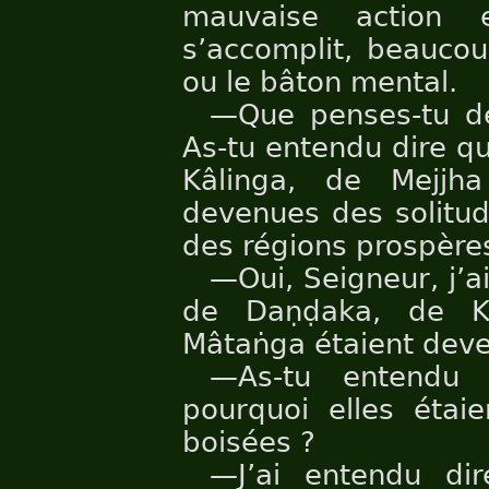
mauvaise action 
s’accomplit, beaucou
ou le bâton mental.
—Que penses-tu de
As-tu entendu dire q
Kâlinga, de Mejjh
devenues des solitud
des régions prospères
—Oui, Seigneur, j’a
de Daṇḍaka, de K
Mâtaṅga étaient deve
—As-tu entendu 
pourquoi elles étai
boisées ?
—J’ai entendu dir