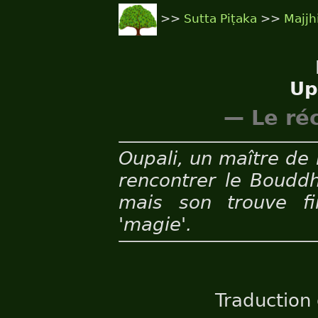
>>
Sutta Piṭaka
>>
Majjh
Up
— Le ré
Oupali, un maître de
rencontrer le Bouddh
mais son trouve fi
'magie'.
Traduction